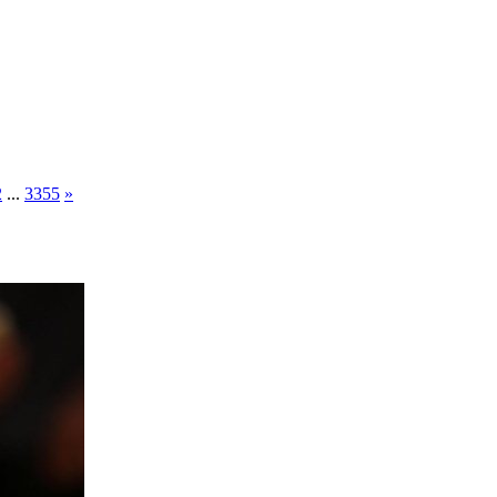
2
...
3355
»