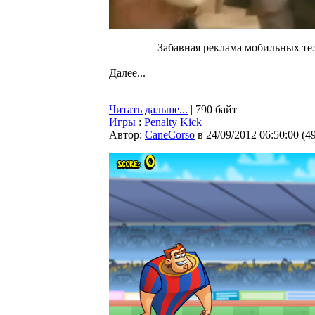
Забавная реклама мобильных тел
Далее...
Читать дальше...
| 790 байт
Игры
:
Penalty Kick
Автор:
CaneCorso
в 24/09/2012 06:50:00
(
4