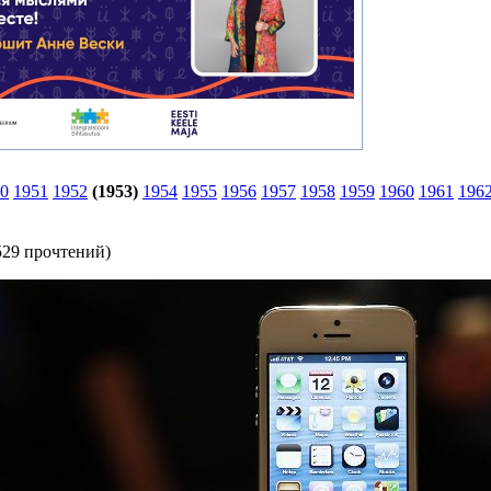
0
1951
1952
(1953)
1954
1955
1956
1957
1958
1959
1960
1961
196
529 прочтений
)