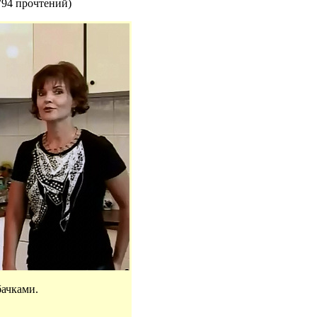
794 прочтений
)
бачками.