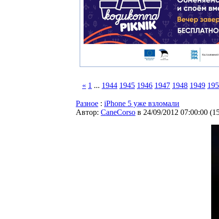
«
1
...
1944
1945
1946
1947
1948
1949
195
Разное
:
iPhone 5 уже взломали
Автор:
CaneCorso
в 24/09/2012 07:00:00
(
1