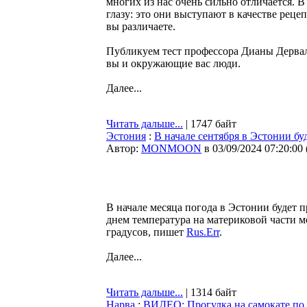
многих из нас очень сильно отличается. В
глазу: это они выступают в качестве рецеп
вы различаете.
Публикуем тест профессора Дианы Дервал,
вы и окружающие вас люди.
Далее...
Читать дальше...
| 1747 байт
Эстония
:
В начале сентября в Эстонии бу
Автор:
MONMOON
в 03/09/2024 07:20:00
В начале месяца погода в Эстонии будет 
днем температура на материковой части м
градусов, пишет
Rus.Err
.
Далее...
Читать дальше...
| 1314 байт
Нарва
:
ВИДЕО: Прогулка на самокате по