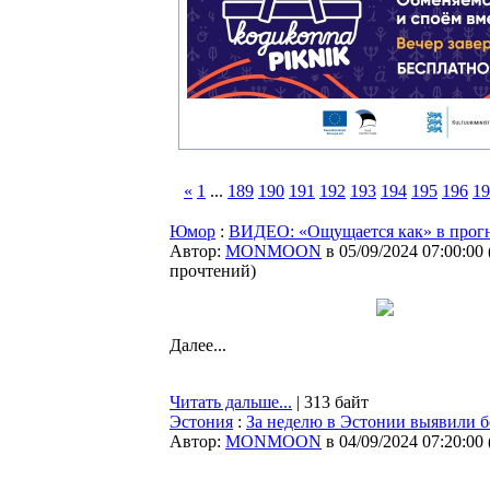
«
1
...
189
190
191
192
193
194
195
196
19
Юмор
:
ВИДЕО: «Ощущается как» в прог
Автор:
MONMOON
в 05/09/2024 07:00:00
прочтений
)
Далее...
Читать дальше...
| 313 байт
Эстония
:
За неделю в Эстонии выявили б
Автор:
MONMOON
в 04/09/2024 07:20:00