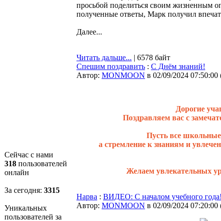
просьбой поделиться своим жизненным опы
полученные ответы, Марк получил впеча
Далее...
Читать дальше...
| 6578 байт
Спешим поздравить
:
С Днём знаний!
Автор:
MONMOON
в 02/09/2024 07:50:00
Дорогие уча
Поздравляем вас с замеча
Пусть все школьные 
а стремление к знаниям и увлече
Сейчас с нами
318
пользователей
Желаем увлекательных ур
онлайн
За сегодня:
3315
Нарва
:
ВИДЕО: С началом учебного года
Автор:
MONMOON
в 02/09/2024 07:20:00
Уникальных
пользователей за