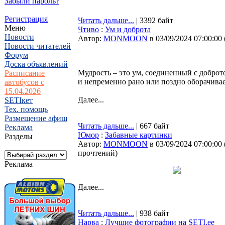
Забыли пароль?
Регистрация
Читать дальше...
| 3392 байт
Меню
Чтиво
:
Ум и доброта
Новости
Автор:
MONMOON
в 03/09/2024 07:00:00
Новости читателей
Форум
Доска объявлений
Мудрость – это ум, соединенный с доброт
Расписание
и непременно рано или поздно оборачивае
автобусов с
15.04.2026
Далее...
SETIкет
Тех. помощь
Размещение афиш
Читать дальше...
| 667 байт
Реклама
Юмор
:
Забавные картинки
Разделы
Автор:
MONMOON
в 03/09/2024 07:00:00
прочтений
)
Реклама
Далее...
Читать дальше...
| 938 байт
Нарва
:
Лучшие фотографии на SETI.ee