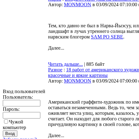
Автор:
MONMOON
в 03/09/2024 07:10:00
Тем, кто давно не был в Нарва-Йыэсуу, ил
ландшафт в лучах утреннего солнца выгля
нарвским блогером
SAM PO SEBE
.
Далее...
Читать дальше...
| 885 байт
Разное
:
18 работ от американского худож
красочные и яркие картины
Автор:
MONMOON
в 03/09/2024 07:00:00
Вход пользователей
Пользователь:
Американский граффити-художник по имен
оставаться незамеченными. Ведь то, чем 
Пароль:
оживляет места улиц, которым, казалось, 
считает. Он находит для любого старого
Чужой
причудливую картинку в своей голове, ко
компьютер
Далее...