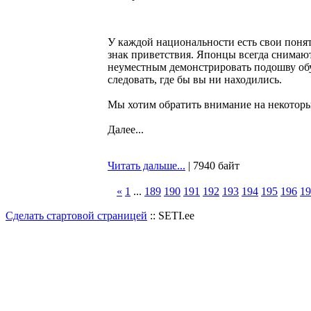
У каждой национальности есть свои поня
знак приветствия. Японцы всегда снимают 
неуместным демонстрировать подошву обу
следовать, где бы вы ни находились.
Мы хотим обратить внимание на некоторые
Далее...
Читать дальше...
| 7940 байт
«
1
...
189
190
191
192
193
194
195
196
19
Сделать стартовой страницей
:: SETI.ee