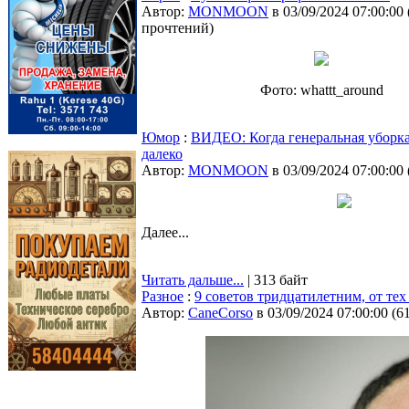
Автор:
MONMOON
в 03/09/2024 07:00:00
прочтений
)
Фото: whattt_around
Юмор
:
ВИДЕО: Когда генеральная уборк
далеко
Автор:
MONMOON
в 03/09/2024 07:00:00
Далее...
Читать дальше...
| 313 байт
Разное
:
9 советов тридцатилетним, от тех 
Автор:
CaneCorso
в 03/09/2024 07:00:00
(
6