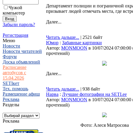
Департамент полиции и пограничной охра
Чужой
призывает людей отмечать места, где вст
компьютер
Далее...
Забыли пароль?
Регистрация
Читать дальше...
| 2521 байт
Меню
Юмор
:
Забавные картинки
Новости
Автор:
MONMOON
в 10/07/2024 07:00:00
Новости читателей
прочтений
)
Форум
Доска объявлений
Расписание
автобусов с
Далее...
15.04.2026
SETIкет
Тех. помощь
Читать дальше...
| 938 байт
Размещение афиш
Нарва
:
Лучшие фотографии на SETI.ee
Реклама
Автор:
MONMOON
в 10/07/2024 07:00:00
Разделы
прочтений
)
Реклама
Фото: Алеся Матросова