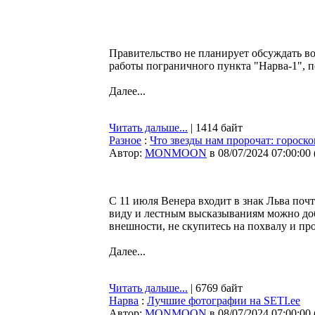
Правительство не планирует обсуждать в
работы пограничного пункта "Нарва-1", по
Далее...
Читать дальше...
| 1414 байт
Разное
:
Что звезды нам пророчат: гороско
Автор:
MONMOON
в 08/07/2024 07:00:00
С 11 июля Венера входит в знак Льва поч
виду и лестным высказываниям можно доб
внешности, не скупитесь на похвалу и п
Далее...
Читать дальше...
| 6769 байт
Нарва
:
Лучшие фотографии на SETI.ee
Автор:
MONMOON
в 08/07/2024 07:00:00