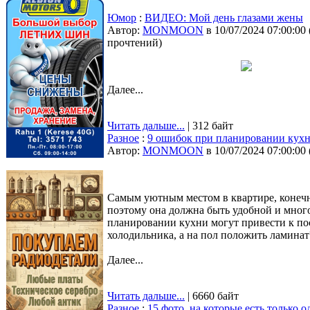
Юмор
:
ВИДЕО: Мой день глазами жены
Автор:
MONMOON
в 10/07/2024 07:00:00
прочтений
)
Далее...
Читать дальше...
| 312 байт
Разное
:
9 ошибок при планировании кухни
Автор:
MONMOON
в 10/07/2024 07:00:00
Самым уютным местом в квартире, конечно
поэтому она должна быть удобной и мно
планировании кухни могут привести к по
холодильника, а на пол положить ламинат? 
Далее...
Читать дальше...
| 6660 байт
Разное
:
15 фото, на которые есть только 