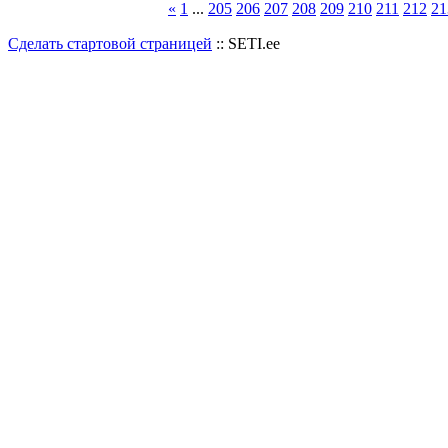
«
1
...
205
206
207
208
209
210
211
212
21
Сделать стартовой страницей
:: SETI.ee