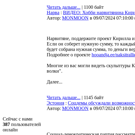
Читать дальше...
| 1100 байт
Нарва
:
ВИДЕО: Хобби нарвитянина Кирил
Автор:
MONMOON
в 09/07/2024 07:10:00
Нарвитяне, поддержите проект Кирилла и
Если он соберет нужную сумму, то каждый,
будет собрана нужная сумма, то деньги ве
Подробнее о проекте
hooandja.ee/naksitralli
Многие из вас могли видеть скульптуры К
волки".
Далее...
Читать дальше...
| 1145 байт
Эстония
:
Соцдемы обсуждали возможност
Автор:
MONMOON
в 09/07/2024 07:10:00
Сейчас с нами
387
пользователей
онлайн
Социал-демократическая партия рассматр