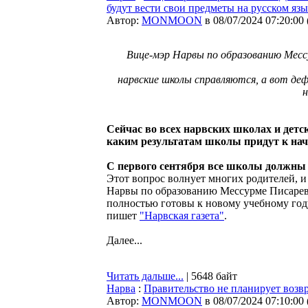
будут вести свои предметы на русском яз
Автор:
MONMOON
в 08/07/2024 07:20:00
Вице-мэр Нарвы по образованию Месс
нарвские школы справляются, а вот деф
н
Сейчас во всех нарвских школах и детс
каким результатам школы придут к нач
С первого сентября все школы должны
Этот вопрос волнует многих родителей, и
Нарвы по образованию Мессурме Писарева
полностью готовы к новому учебному год
пишет
"Нарвская газета"
.
Далее...
Читать дальше...
| 5648 байт
Нарва
:
Правительство не планирует возв
Автор:
MONMOON
в 08/07/2024 07:10:00