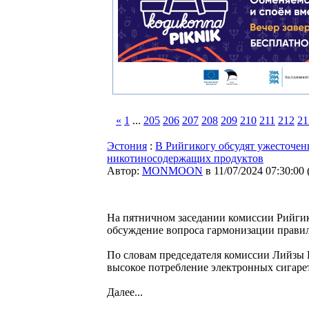
«
1
...
205
206
207
208
209
210
211
212
21
Эстония
:
В Рийгикогу обсудят ужесточен
никотиносодержащих продуктов
Автор:
MONMOON
в 11/07/2024 07:30:00
На пятничном заседании комиссии Рийгик
обсуждение вопроса гармонизации правил
По словам председателя комиссии Лийзы 
высокое потребление электронных сигаре
Далее...