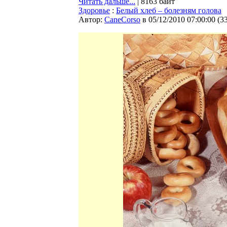
Читать дальше...
| 8163 байт
Здоровье
:
Белый хлеб – болезням голова
Автор:
CaneCorso
в 05/12/2010 07:00:00
(
3