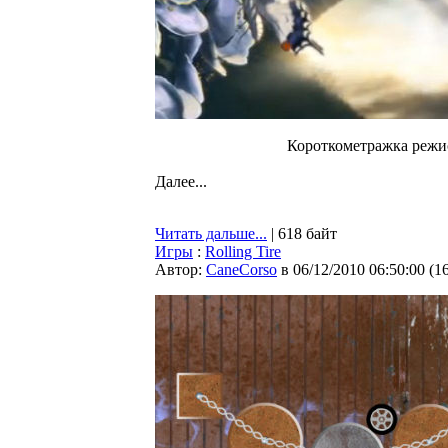
Короткометражка режис
Далее...
Читать дальше...
| 618 байт
Игры
:
Rolling Tire
Автор:
CaneCorso
в 06/12/2010 06:50:00
(
1