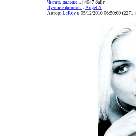
Читать дальше...
| 4047 байт
Лучшие фильмы
:
Angel A
Автор:
LeRoy
в 05/12/2010 06:50:00
(
2271 