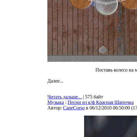
Поставь колесо на 
Далее...
Читать дальше...
| 575 байт
Музыка
:
Песни из к/ф Красная Шапочка
Автор:
CaneCorso
в 06/12/2010 06:50:00
(
1