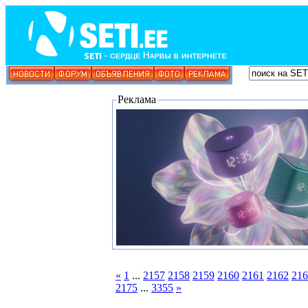
Реклама
«
1
...
2157
2158
2159
2160
2161
2162
216
2175
...
3355
»