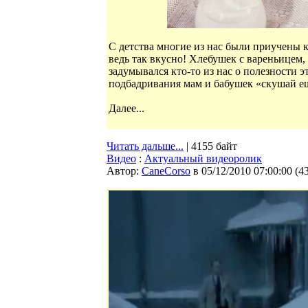
С детства многие из нас были приучены к
ведь так вкусно! Хлебушек с вареньицем
задумывался кто-то из нас о полезности 
подбадривания мам и бабушек «скушай ещ
Далее...
Читать дальше...
| 4155 байт
Видео
:
Актуальный видеоролик
Автор:
CaneCorso
в 05/12/2010 07:00:00
(
4