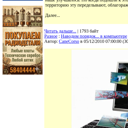
территорию эту переделывают, облагоражи
Далее...
Читать дальше...
| 1793 байт
Разное
:
Наводим порядок... в компьютере
Автор:
CaneCorso
в 05/12/2010 07:00:00
(
3