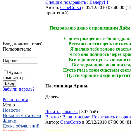
Спешим поздравить
:
Валеру!!!
Автор:
CaneCorso
в 05/12/2010 07:40:00
(
1
прочтений
)
Поздравляю дядю с прошедшим Днём
С днем рождения тебя поздрав
Вход пользователей
Веселись в этот день не скуча
Пользователь:
Я желаю тебе только счастья
Чтоб оно полилось через кра
Все хорошее пусть запомнитс
Пароль:
Все задуманное исполнится
Пусть глаза твои счастьем свет
Чужой
Пусть хорошие люди встретят
компьютер
Племянница Арина.
Забыли пароль?
Далее...
Регистрация
Меню
Новости
Читать дальше...
| 807 байт
Новости читателей
Важно
:
Ваши письма: Покатались с горки
Форум
Автор:
CaneCorso
в 05/12/2010 07:30:00
(
8
Доска объявлений