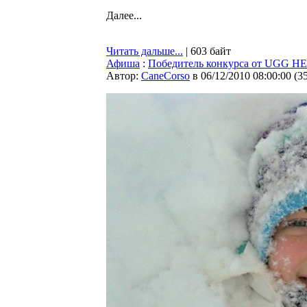
Далее...
Читать дальше...
| 603 байт
Афиша
:
Победитель конкурса от UGG 
Автор:
CaneCorso
в 06/12/2010 08:00:00
(
3