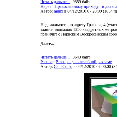
Читать дальше...
| 9859 байт
Нарва
:
Православному приходу - в два с
Автор:
mumi
в 04/12/2010 07:20:00
(
1854 п
Недвижимость по адресу Графова, 4 (учас
здание площадью 1356 квадратных метров;
граничит с Нарвским Воскресенским собо
Далее...
Читать дальше...
| 3643 байт
Разное
:
Вся правда о лечебной рекламе
Автор:
CaneCorso
в 04/12/2010 07:00:00
(
3