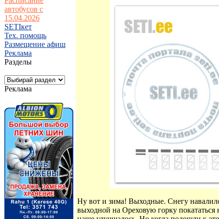
Расписание
автобусов с
15.04.2026
SETIкет
Тех. помощь
Размещение афиш
Реклама
Разделы
Реклама
Ну вот и зима! Выходные. Снегу навалило
выходной на Ореховую горку покататься н
наше улучшалось. Но когда подошли к это