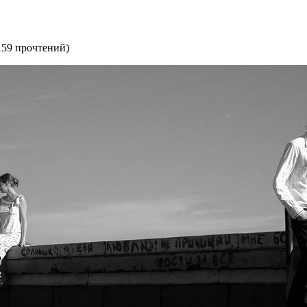
159 прочтений
)