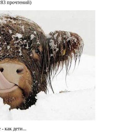
283 прочтений
)
 как дети...