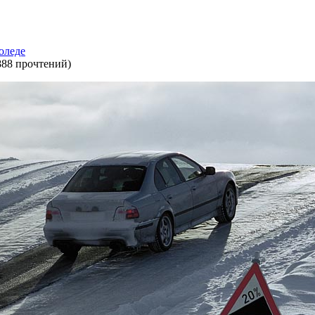
оледе
888 прочтений
)