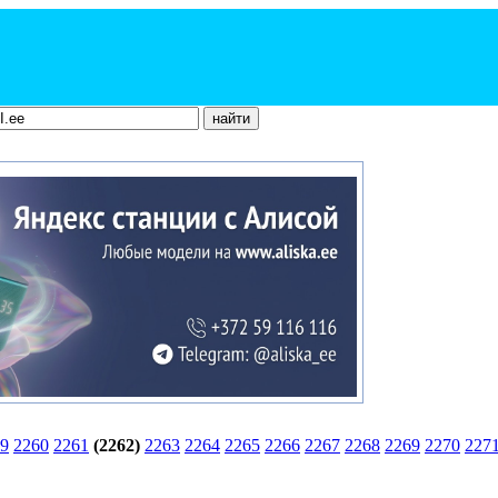
9
2260
2261
(2262)
2263
2264
2265
2266
2267
2268
2269
2270
227