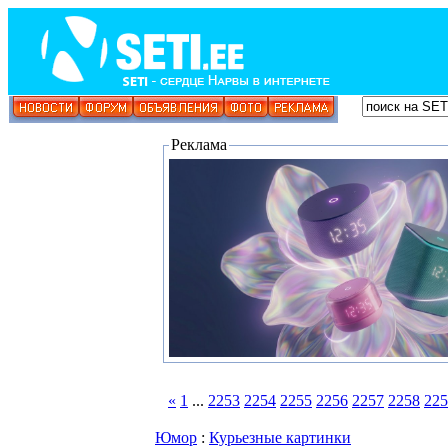
Реклама
«
1
...
2253
2254
2255
2256
2257
2258
225
Юмор
:
Курьезные картинки