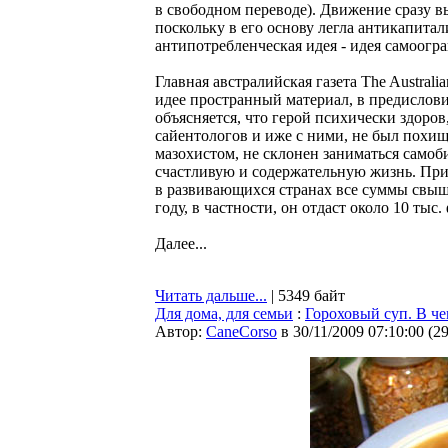
в свободном переводе). Движение сразу в
поскольку в его основу легла антикапитал
антипотребленческая идея - идея самоогр
Главная австралийская газета The Australi
идее пространный материал, в предислови
объясняется, что герой психически здоров
сайентологов и иже с ними, не был похищ
мазохистом, не склонен заниматься само
счастливую и содержательную жизнь. При
в развивающихся странах все суммы свыше 
году, в частности, он отдаст около 10 тыс.
Далее...
Читать дальше...
| 5349 байт
Для дома, для семьи
:
Гороховый суп. В че
Автор:
CaneCorso
в 30/11/2009 07:10:00
(
2