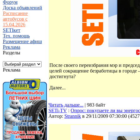
Форум
Доска объявлений
Расписание
автобусов с
15.04.2026
SETIкет
Тех. помощь
Размещение афиш
Реклама
Разделы
После своего переизбрания мэр и председ
Реклама
целей сокращение безработицы в городе - 
достигнута?
Далее...
Читать дальше...
| 983 байт
SETi-TV
:
Опрос: покупаете ли вы энерг
Автор:
Strannik
в 29/11/2009 07:30:00
(
4527