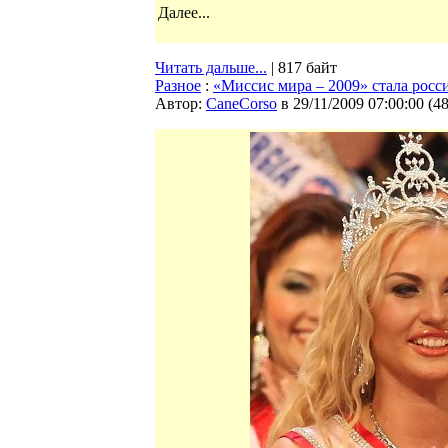
Далее...
Читать дальше...
| 817 байт
Разное
:
«Миссис мира – 2009» стала росс
Автор:
CaneCorso
в 29/11/2009 07:00:00
(
4