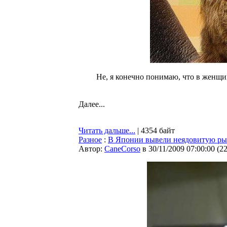
Не, я конечно понимаю, что в женщин
Далее...
Читать дальше...
| 4354 байт
Разное
:
В Японии вывели неядовитую ры
Автор:
CaneCorso
в 30/11/2009 07:00:00
(
2