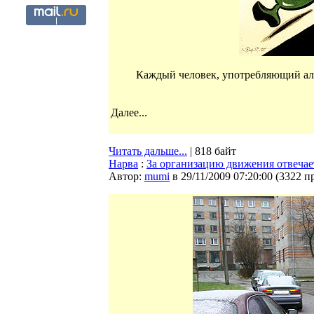
Каждый человек, употребляющий алк
Далее...
Читать дальше...
| 818 байт
Нарва
:
За организацию движения отвечае
Автор:
mumi
в 29/11/2009 07:20:00
(
3322 п