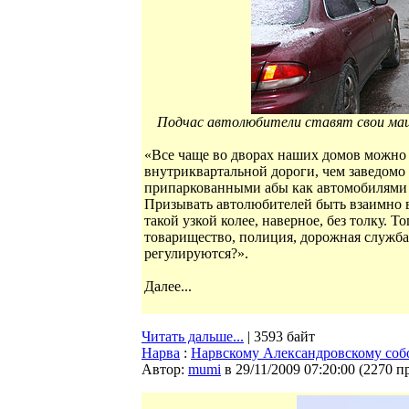
Подчас автолюбители ставят свои маши
«Все чаще во дворах наших домов можно 
внутриквартальной дороги, чем заведом
припаркованными абы как автомобилями 
Призывать автолюбителей быть взаимно в
такой узкой колее, наверное, без толку. Т
товарищество, полиция, дорожная служб
регулируются?».
Далее...
Читать дальше...
| 3593 байт
Нарва
:
Нарвскому Александровскому собо
Автор:
mumi
в 29/11/2009 07:20:00
(
2270 п