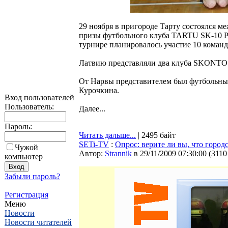
29 ноября в пригороде Тарту состоялся 
призы футбольного клуба TARTU SK-10 P
турнире планировалось участие 10 команд,
Латвию представляли два клуба SKONT
От Нарвы представителем был футбольный
Курочкина.
Вход пользователей
Пользователь:
Далее...
Пароль:
Читать дальше...
| 2495 байт
SETi-TV
:
Опрос: верите ли вы, что город
Чужой
Автор:
Strannik
в 29/11/2009 07:30:00
(
3110
компьютер
Забыли пароль?
Регистрация
Меню
Новости
Новости читателей