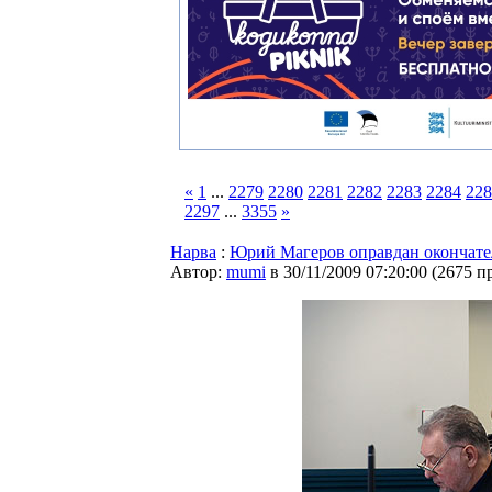
«
1
...
2279
2280
2281
2282
2283
2284
228
2297
...
3355
»
Нарва
:
Юрий Магеров оправдан окончате
Автор:
mumi
в 30/11/2009 07:20:00
(
2675 п