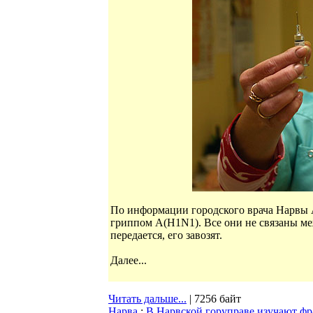
По информации городского врача Нарвы А
гриппом А(H1N1). Все они не связаны ме
передается, его завозят.
Далее...
Читать дальше...
| 7256 байт
Нарва
:
В Нарвской горуправе изучают ф