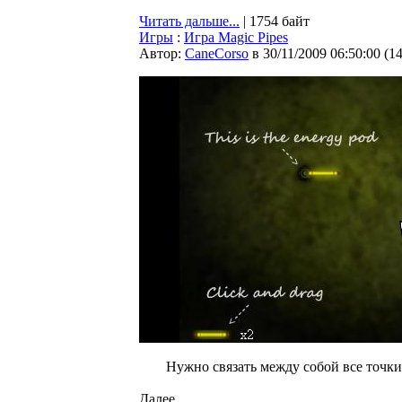
Читать дальше...
| 1754 байт
Игры
:
Игра Magic Pipes
Автор:
CaneCorso
в 30/11/2009 06:50:00
(
1
Нужно связать между собой все точк
Далее...