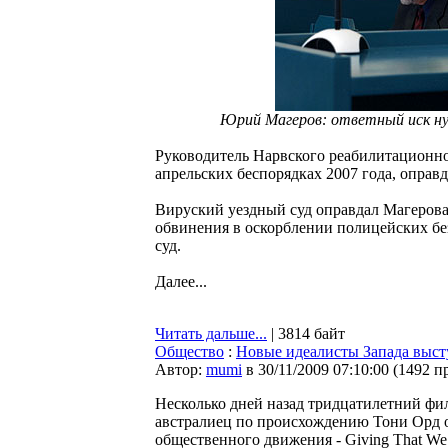
Юрий Магеров: ответный иск нуж
Руководитель Нарвского реабилитационно
апрельских беспорядках 2007 года, оправд
Вируский уездный суд оправдал Магерова
обвинения в оскорблении полицейских бе
суд.
Далее...
Читать дальше...
| 3814 байт
Общество
:
Новые идеалисты Запада выст
Автор:
mumi
в 30/11/2009 07:10:00
(
1492 п
Несколько дней назад тридцатилетний фи
австралиец по происхождению Тони Орд 
общественного движения - Giving That We