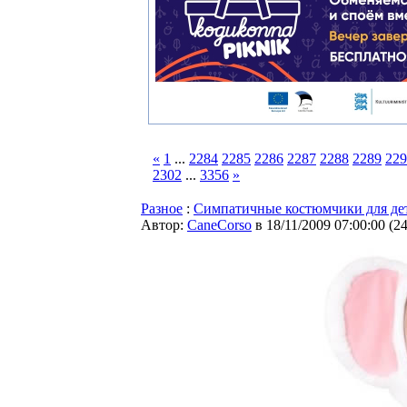
«
1
...
2284
2285
2286
2287
2288
2289
229
2302
...
3356
»
Разное
:
Симпатичные костюмчики для де
Автор:
CaneCorso
в 18/11/2009 07:00:00
(
2