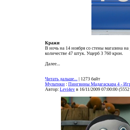
Кражи
В ночь на 14 ноября со стены магазина н
количестве 47 штук. Ущерб 3 760 крон.
Далее...
Читать дальше...
| 1273 байт
Мультики
:
Пингвины Мадагаскара 4 - Иг
Автор:
Levi4ev
в 16/11/2009 07:00:00
(
5552