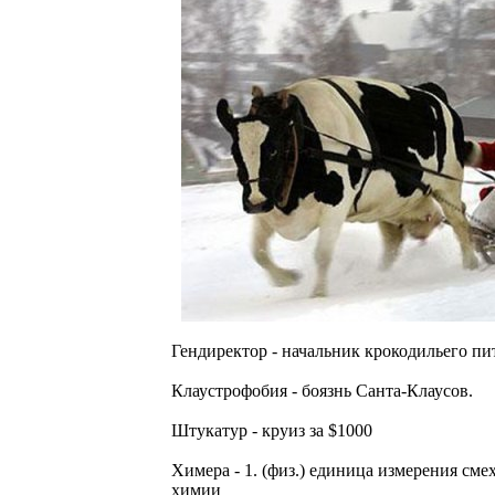
Гендиректор - начальник крокодильего пи
Клаустрофобия - боязнь Санта-Клаусов.
Штукатур - круиз за $1000
Химеpа - 1. (физ.) единица измеpения сме
химии