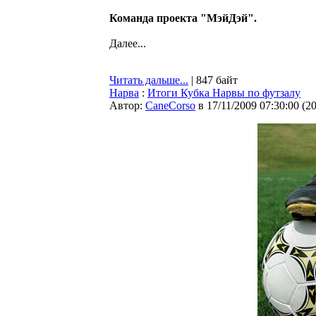
Команда проекта "МэйДэй".
Далее...
Читать дальше...
| 847 байт
Нарва
:
Итоги Кубка Нарвы по футзалу
Автор:
CaneCorso
в 17/11/2009 07:30:00
(
2