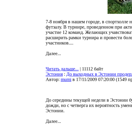
7-8 ноября в нашем городе, в спортхолле
футзалу. В турнире, проведенном при акти
участие 12 команд. Желающих учавствоват
расширить рамки турнира и провести боле
участников....
Далее...
Читать дальше...
| 11112 байт
Эстония
:
До выходных в Эстонии продер
Автор:
mumi
в 17/11/2009 07:20:00
(
1549 п
До середины текущей недели в Эстонии бу
дожди, но с четверга их вероятность уме
Эстонии.
Далее...