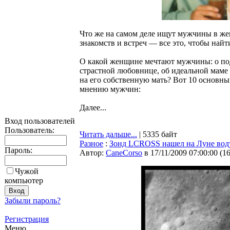
Что же на самом деле ищут мужчины в же
знакомств и встреч — все это, чтобы най
О какой женщине мечтают мужчины: о под
страстной любовнице, об идеальной маме 
на его собственную мать? Вот 10 основн
мнению мужчин:
Далее...
Вход пользователей
Пользователь:
Читать дальше...
| 5335 байт
Разное
:
Зонд LCROSS нашел на Луне вод
Пароль:
Автор:
CaneCorso
в 17/11/2009 07:00:00
(
1
Чужой
компьютер
Забыли пароль?
Регистрация
Меню