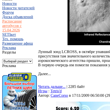
Новости
Новости читателей
Форум
Доска объявлений
Расписание
автобусов с
15.04.2026
SETIкет
Тех. помощь
Размещение афиш
Реклама
Лунный зонд LCROSS, в октябре упавший 
Разделы
присутствия там значительного количества
аэрокосмического агентства пришли, про
В первую очередь им помогли показания 
Реклама
Далее...
Читать дальше...
| 2285 байт
Игры
:
Tetris'd
Автор:
CaneCorso
в 17/11/2009 06:50:00
(
2