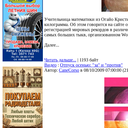
Учительница математики из Огайо Кристи
килограмма. Об этом говорится на сайте 
регистрацией мировых рекордов в различн
самых больших тыкв, организованном Wor
Далее...
Читать дальше...
| 1193 байт
Видео
:
Отпуск осенью: "за" и "против"
Автор:
CaneCorso
в 08/10/2009 07:00:00
(
2