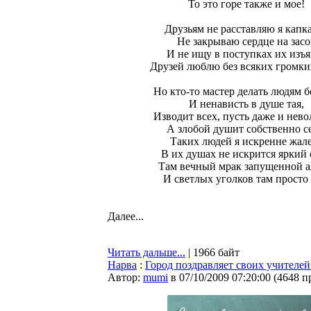
То это горе также и мое!
Друзьям не расставляю я капк
Не закрываю сердце на засо
И не ищу в поступках их изъ
Друзей люблю без всяких громки
Но кто-то мастер делать людям б
И ненависть в душе тая,
Изводит всех, пусть даже и невол
А злобой душит собственно с
Таких людей я искренне жал
В их душах не искрится яркий 
Там вечный мрак запущенной а
И светлых уголков там просто 
Далее...
Читать дальше...
| 1966 байт
Нарва
:
Город поздравляет своих учителей
Автор:
mumi
в 07/10/2009 07:20:00
(
4648 п