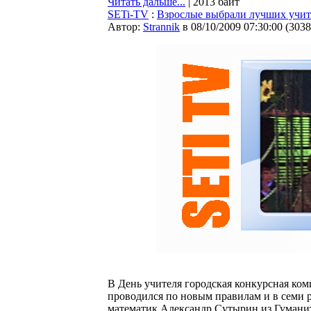
Читать дальше...
| 2013 байт
SETi-TV
:
Взрослые выбрали лучших учите
Автор:
Strannik
в 08/10/2009 07:30:00
(
3038
В День учителя городская конкурсная ком
проводился по новым правилам и в семи 
математик Александр Сутырин из Гумани