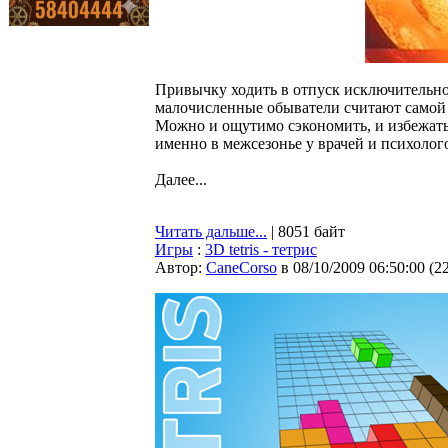
Привычку ходить в отпуск исключительно
малочисленные обыватели считают самой 
Можно и ощутимо сэкономить, и избежать 
именно в межсезонье у врачей и психолог
Далее...
Читать дальше...
| 8051 байт
Игры
:
3D tetris - тетрис
Автор:
CaneCorso
в 08/10/2009 06:50:00
(
2