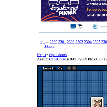
«
1
...
2300
2301
2302
2303
2304
2305
230
...
3356
»
Игры
:
Open doors
Автор:
CaneCorso
в 09/10/2009 06:50:00
(
1