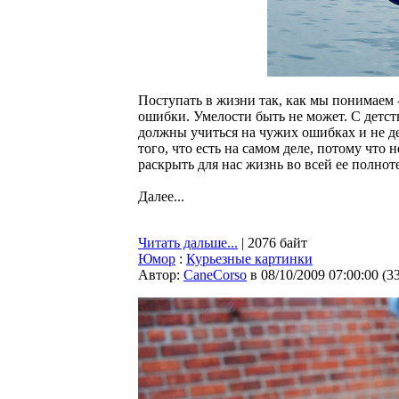
Поступать в жизни так, как мы понимаем -
ошибки. Умелости быть не может. С детст
должны учиться на чужих ошибках и не де
того, что есть на самом деле, потому что
раскрыть для нас жизнь во всей ее полноте
Далее...
Читать дальше...
| 2076 байт
Юмор
:
Курьезные картинки
Автор:
CaneCorso
в 08/10/2009 07:00:00
(
3