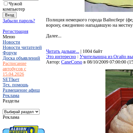
Чужой
компьютер
Полиция немецкого города Вайнсберг (фе
Забыли пароль?
ворону, ежедневно нападавшую на местн
Регистрация
Далее...
Меню
Новости
Новости читателей
Читать дальше...
| 1004 байт
Форум
Это интересно
:
Учительница из Огайо вы
Доска объявлений
Автор:
CaneCorso
в 08/10/2009 07:00:00
(
1
Расписание
автобусов с
15.04.2026
SETIкет
Тех. помощь
Размещение афиш
Реклама
Разделы
Реклама