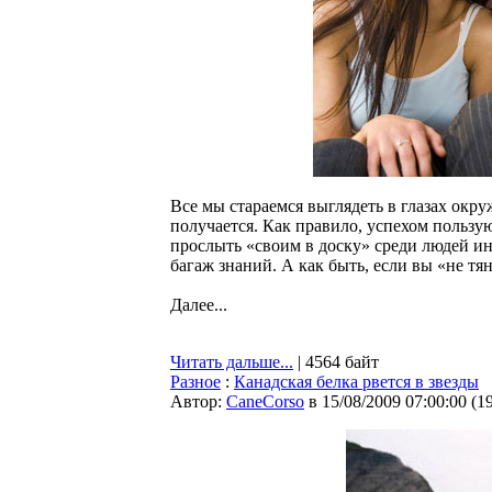
Все мы стараемся выглядеть в глазах окр
получается. Как правило, успехом польз
прослыть «своим в доску» среди людей и
багаж знаний. А как быть, если вы «не тя
Далее...
Читать дальше...
| 4564 байт
Разное
:
Канадская белка рвется в звезды
Автор:
CaneCorso
в 15/08/2009 07:00:00
(
1