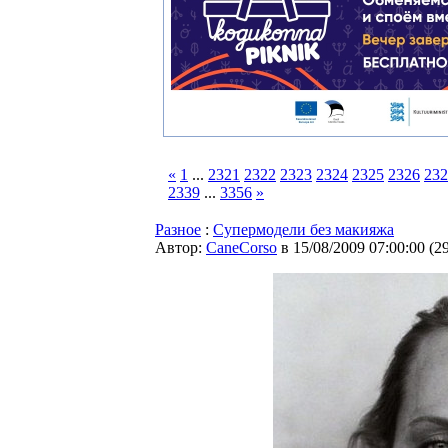
«
1
...
2321
2322
2323
2324
2325
2326
232
2339
...
3356
»
Разное
:
Супермодели без макияжа
Автор:
CaneCorso
в 15/08/2009 07:00:00
(
2