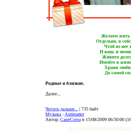
Желаем жить 
Отдельно, в соб
Чтоб из нее 
И ваш, и звонк
Живите долго
Имейте в жизни
Храня любви
До самой св
Родные и близкие.
Далее...
Читать дальше...
| 735 байт
Музыка
:
Antimatter
Автор:
CaneCorso
в 15/08/2009 06:50:00
(
1