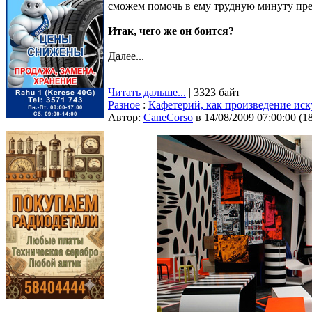
сможем помочь в ему трудную минуту пре
Итак, чего же он боится?
Далее...
Читать дальше...
| 3323 байт
Разное
:
Кафетерий, как произведение иск
Автор:
CaneCorso
в 14/08/2009 07:00:00
(
1