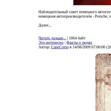
Наблюдательный совет немецкого автогиг
немецким автопроизводителем - Porsche, пе
Далее...
Читать дальше...
| 1864 байт
Это интересно
:
Факты о людях
Автор:
CaneCorso
в 14/08/2009 07:00:00
(
2