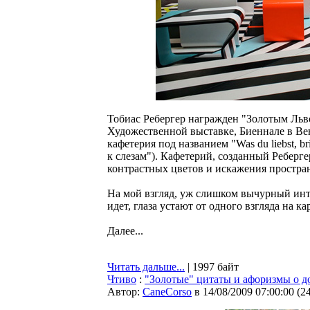
Тобиас Ребергер награжден "Золотым Ль
Художественной выставке, Биеннале в Вен
кафетерия под названием "Was du liebst, b
к слезам"). Кафетерий, созданный Реберг
контрастных цветов и искажения простран
На мой взгляд, уж слишком вычурный инте
идет, глаза устают от одного взгляда на к
Далее...
Читать дальше...
| 1997 байт
Чтиво
:
"Золотые" цитаты и афоризмы о д
Автор:
CaneCorso
в 14/08/2009 07:00:00
(
2