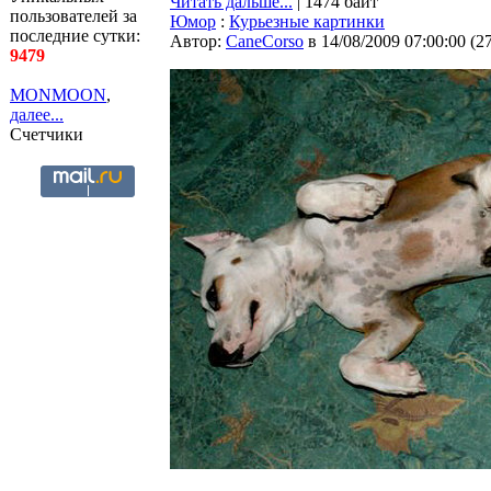
Читать дальше...
| 1474 байт
пользователей за
Юмор
:
Курьезные картинки
последние сутки:
Автор:
CaneCorso
в 14/08/2009 07:00:00
(
2
9479
MONMOON
,
далее...
Счетчики