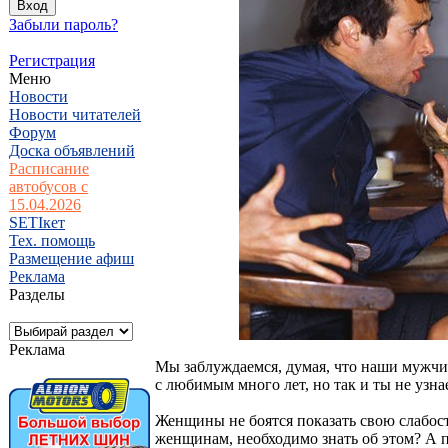
Забыли пароль?
Регистрация
Меню
Новости
Новости читателей
Форум
Доска объявлений
Расписание
автобусов с
15.04.2026
SETIкет
Тех. помощь
Размещение афиш
Реклама
Разделы
Реклама
Мы заблуждаемся, думая, что наши мужчи
с любимым много лет, но так и ты не узна
Женщины не боятся показать свою слабость
женщинам, необходимо знать об этом? А п