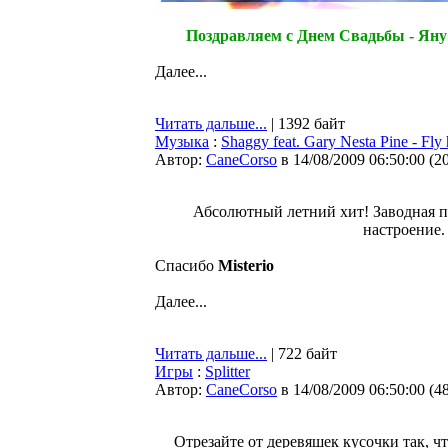
Поздравляем с Днем Свадьбы - Яну
Далее...
Читать дальше...
| 1392 байт
Музыка
:
Shaggy feat. Gary Nesta Pine - Fly
Автор:
CaneCorso
в 14/08/2009 06:50:00
(
2
Абсолютный летний хит! Заводная п
настроение.
Спасибо
Misterio
Далее...
Читать дальше...
| 722 байт
Игры
:
Splitter
Автор:
CaneCorso
в 14/08/2009 06:50:00
(
4
Отрезайте от деревяшек кусочки так, ч