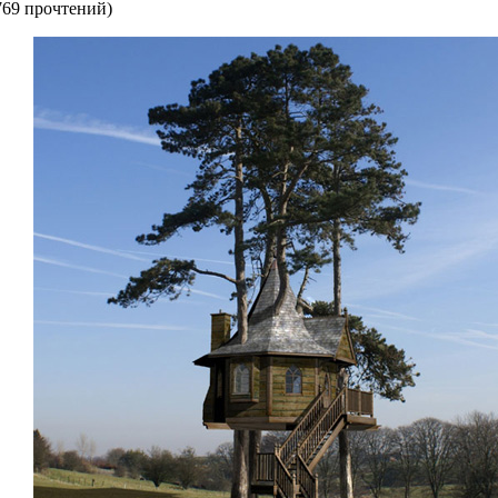
769 прочтений
)