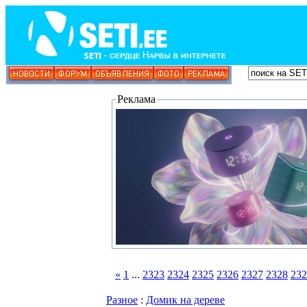
Реклама
«
1
...
2323
2324
2325
2326
2327
2328
232
Разное
:
Домик на дереве