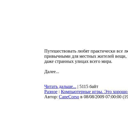
Путешествовать любят практически все л
привычными для местных жителей вещи, к
даже странных улицах всего мира.
Далее...
Читать дальше...
| 5115 байт
Разное
:
Компьютерные игры. Это хорошо
Автор:
CaneCorso
в 08/08/2009 07:00:00
(
1