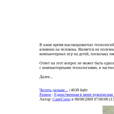
В наше время высокоразвитых технологий
влиянии на человека. Является он полезн
компьютерных игр на детей, поскольку им
Ответ на этот вопрос не может быть одно
с компьютерными технологиями, в частн
Далее...
Читать дальше...
| 4638 байт
Разное
:
Единственная в мире рукописная 
Автор:
CaneCorso
в 08/08/2009 07:00:00
(
1