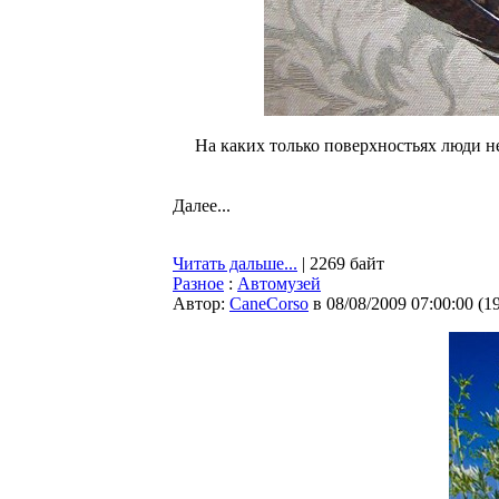
На каких только поверхностьях люди не
Далее...
Читать дальше...
| 2269 байт
Разное
:
Автомузей
Автор:
CaneCorso
в 08/08/2009 07:00:00
(
1