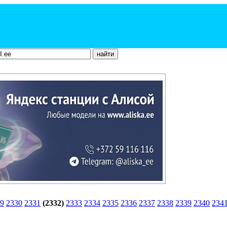
9
2330
2331
(2332)
2333
2334
2335
2336
2337
2338
2339
2340
234