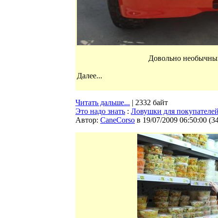
Довольно необычный
Далее...
Читать дальше...
| 2332 байт
Это надо знать
:
Ловушки для покупателе
Автор:
CaneCorso
в 19/07/2009 06:50:00
(
3