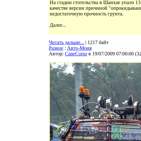
На стадии стотельства в Шанхае упало 13
качестве версии причиной "опрокидывани
недостаточную прочность грунта.
Далее...
Читать дальше...
| 1217 байт
Разное
:
Авто-Моня
Автор:
CaneCorso
в 19/07/2009 07:00:00
(
3