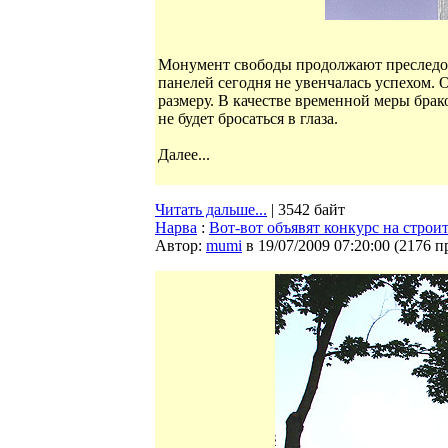
Монумент свободы продолжают преследо
панелей сегодня не увенчалась успехом. 
размеру. В качестве временной меры брак
не будет бросаться в глаза.
Далее...
Читать дальше...
| 3542 байт
Нарва
:
Вот-вот объявят конкурс на строи
Автор:
mumi
в 19/07/2009 07:20:00
(
2176 п