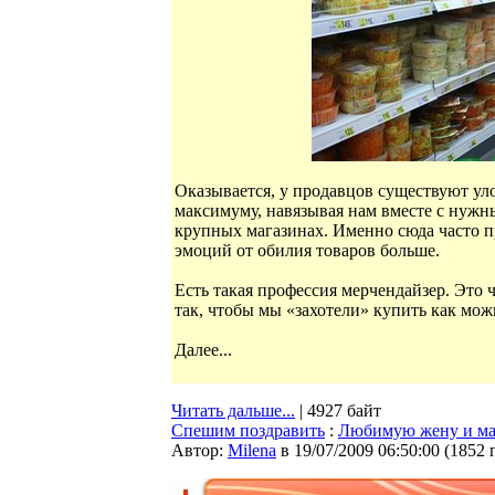
Оказывается, у продавцов существуют у
максимуму, навязывая нам вместе с нужн
крупных магазинах. Именно сюда часто п
эмоций от обилия товаров больше.
Есть такая профессия мерчендайзер. Это ч
так, чтобы мы «захотели» купить как мож
Далее...
Читать дальше...
| 4927 байт
Спешим поздравить
:
Любимую жену и ма
Автор:
Milena
в 19/07/2009 06:50:00
(
1852 