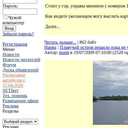
Пароль:
Стоит у гор. управы минивэн с номером 
Как видите (желающим могу выслать карт
Чужой
компьютер
Далее...
Забыли пароль?
Читать дальше...
| 862 байт
Регистрация
Нарва
:
Плавучий остров решили пока не 
Меню
Автор:
mumi
в 19/07/2009 07:10:00
(
2528 п
Новости
Новости читателей
Форум
Доска объявлений
Расписание
автобусов с
15.04.2026
SETIкет
Тех. помощь
Размещение афиш
Реклама
Разделы
Реклама