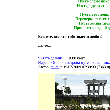
Пусть слезы никог
И в сердце пусть п
Пусть этот день,
Перечеркнет всех х
Пусть жизнь твоя
Приносит каждый де
Все, все, все кто тебя знает и любит!
Далее...
Читать дальше...
| 1688 байт
Нарва
:
Останки острова-путешественник
Автор:
mumi
в 19/07/2009 07:30:00
(
7363 п