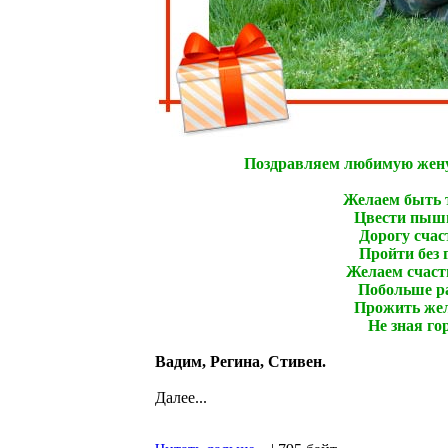
Поздравляем любимую жену
Желаем быть т
Цвести пышн
Дорогу счас
Пройти без г
Желаем счасть
Побольше ра
Прожить жел
Не зная гор
Вадим, Регина, Стивен.
Далее...