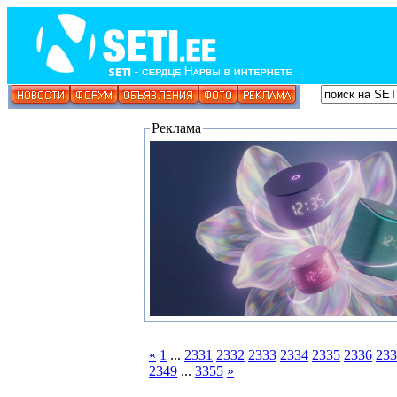
Реклама
«
1
...
2331
2332
2333
2334
2335
2336
233
2349
...
3355
»