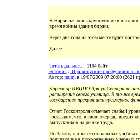
В Нарве начались крупнейшие в истории 
время войны здания биржи.
Через два года на этом месте будет пост
Далее...
Читать дальше...
| 1184 байт
Эстония
:
Ида-вируские профучилища - в 
Автор:
mumi
в 19/07/2009 07:20:00
(
2621 п
Директор ИВЦПО Артур Сепперн на этом
расширения своего училища. В то же вре
государство прекратить чрезмерное фин
Отчет Госконтроля отмечает слабый уров
госязыком, что, в свою очередь, вредит 
выпускников на рынке труда.
По Закону о профессиональных учебных 
получающие в русскоязычных учебных гру