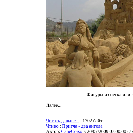
Фигуры из песка или ч
Далее...
Читать дальше...
| 1702 байт
Чтиво
:
Притча - два ангела
Автор:
CaneCorso
в 20/07/2009 07:00:00
(
7