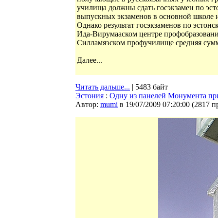
училища должны сдать госэкзамен по эст
выпускных экзаменов в основной школе и
Однако результат госэкзаменов по эстон
Ида-Вирумааском центре профобразования
Силламяэском профучилище средняя сумм
Далее...
Читать дальше...
| 5483 байт
Эстония
:
Одну из панелей Монумента при
Автор:
mumi
в 19/07/2009 07:20:00
(
2817 п