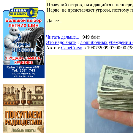
Плавучий остров, находящийся в непосре
Нарве, не представляет угрозы, поэтому 
Далее...
Читать дальше...
| 949 байт
Это надо знать
:
7 ошибочных убеждений 
Автор:
CaneCorso
в 19/07/2009 07:00:00
(
3