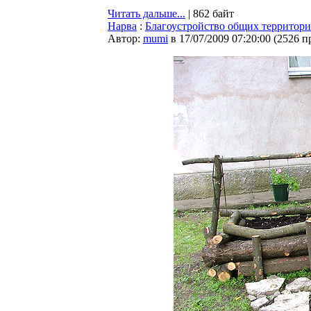
Читать дальше...
| 862 байт
Нарва
:
Благоустройство общих территори
Автор:
mumi
в 17/07/2009 07:20:00
(
2526 п