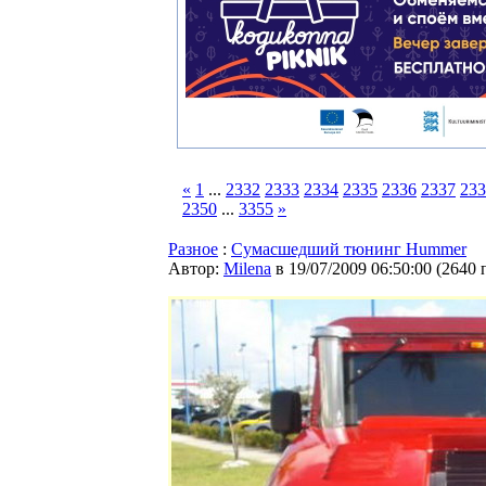
«
1
...
2332
2333
2334
2335
2336
2337
233
2350
...
3355
»
Разное
:
Сумасшедший тюнинг Hummer
Автор:
Milena
в 19/07/2009 06:50:00
(
2640 