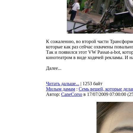
К сожалению, во второй части Трансформе
которые как раз сейчас охвачены повальн
Так и появился этот VW Passat-a-bot, ко
кинотеатром в виде ходячей рекламы. И на
Далее...
Читать дальше...
| 1253 байт
Милым дамам
:
Семь вещей, которые дела
Автор:
CaneCorso
в 17/07/2009 07:00:00
(
2