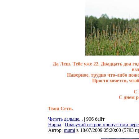
Да Леш. Тебе уже 22. Двадцать два год
вз
Наверное, трудно что-либо пож
Просто хочется, что
С 
С днем р
Твои Сети.
Читать дальше...
| 906 байт
Нарва
:
Плавучий остров пропустили чере
Автор:
mumi
в 18/07/2009 05:20:00
(
5783 п