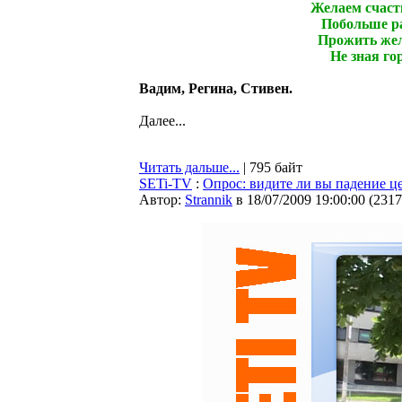
Желаем счасть
Побольше ра
Прожить жел
Не зная гор
Вадим, Регина, Стивен.
Далее...
Читать дальше...
| 795 байт
SETi-TV
:
Опрос: видите ли вы падение це
Автор:
Strannik
в 18/07/2009 19:00:00
(
2317