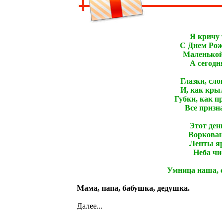
Я кричу т
С Днем Рож
Маленькой
А сегодн
Глазки, сло
И, как крыл
Губки, как п
Все призна
Этот день
Воркован
Ленты яр
Неба чи
Умница наша, 
Мама, папа, бабушка, дедушка.
Далее...