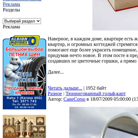
Реклама
Разделы
Реклама
Наверное, в каждом доме, квартире есть
квартир, и огромных коттеджей стремятся
помогают еще более украсить помещение, 
придумав нечто новое. В этом посте я пр
создавших не цветочные горшки, а прямо 
Далее...
Читать дальше...
| 1952 байт
Разное
:
Тюнингованный гольф-карт
Автор:
CaneCorso
в 18/07/2009 05:00:00
(
1