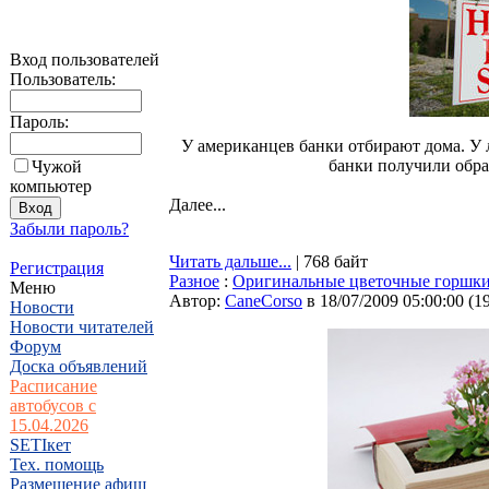
Вход пользователей
Пользователь:
Пароль:
У американцев банки отбирают дома. У л
банки получили обра
Чужой
компьютер
Далее...
Забыли пароль?
Читать дальше...
| 768 байт
Регистрация
Разное
:
Оригинальные цветочные горшк
Меню
Автор:
CaneCorso
в 18/07/2009 05:00:00
(
1
Новости
Новости читателей
Форум
Доска объявлений
Расписание
автобусов с
15.04.2026
SETIкет
Тех. помощь
Размещение афиш