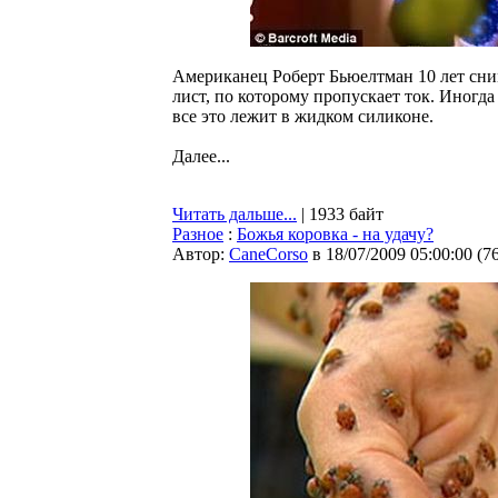
Американец Роберт Бьюелтман 10 лет сни
лист, по которому пропускает ток. Иногд
все это лежит в жидком силиконе.
Далее...
Читать дальше...
| 1933 байт
Разное
:
Божья коровка - на удачу?
Автор:
CaneCorso
в 18/07/2009 05:00:00
(
7