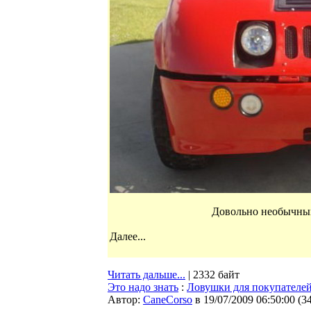
Довольно необычный
Далее...
Читать дальше...
| 2332 байт
Это надо знать
:
Ловушки для покупателе
Автор:
CaneCorso
в 19/07/2009 06:50:00
(
3