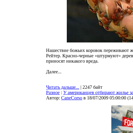
Нашествие божьих коровок переживают жи
Рейтер. Красно-черные «штурмуют» деревь
приносят никакого вреда.
Далее...
Читать дальше...
| 2247 байт
Разное
:
У американцев отбирают жилье за
Автор:
CaneCorso
в 18/07/2009 05:00:00
(
1