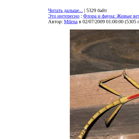
Читать дальше...
| 5329 байт
Это интересно
:
Флора и фауна: Живые ве
Автор:
Milena
в 02/07/2009 01:00:00
(
5305 