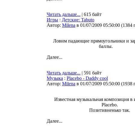
Читать дальше...
| 615 байт
Игры
:
Детские: Tabuto
Автор:
Milena
в 01/07/2009 05:50:00
(
1384 
Ловим падающие прямоугольники и за
баллы.
Далее...
Читать дальше...
| 591 байт
Музыка
:
Placebo - Daddy cool
Автор:
Milena
в 01/07/2009 05:50:00
(
1938 
Известная музыкальная композиция в
Placebo.
Позитивненько так.
Далее...