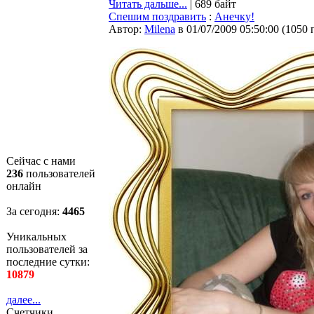
Читать дальше...
| 689 байт
Спешим поздравить
:
Анечку!
Автор:
Milena
в 01/07/2009 05:50:00
(
1050 
Сейчас с нами
236
пользователей
онлайн
За сегодня:
4466
Уникальных
пользователей за
последние сутки:
10879
далее...
Счетчики