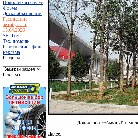
Новости читателей
Форум
Доска объявлений
Расписание
автобусов с
15.04.2026
SETIкет
Тех. помощь
Размещение афиш
Реклама
Разделы
Реклама
Довольно необычный и мною
Далее...