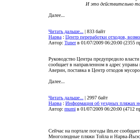
И это действительно та
Далее...
Читать дальше...
| 833 байт
Нарва
:
Центр переработки отходов, возм
Автор:
Tuner
в 01/07/2009 06:20:00
(
2355 п
Руководство Центра предупредило власти
сообщает в направленном в адрес управы 
Аверин, поставка в Центр отходов мусор
Далее...
Читать дальше...
| 2997 байт
Нарва
:
Информация об уездных пляжах н
Автор:
mumi
в 01/07/2009 06:20:00
(
4712 п
Сейчас на портале погоды ilm.ee сообщае
Многолюдные пляжи Тойла и Нарва-Йыэсуу