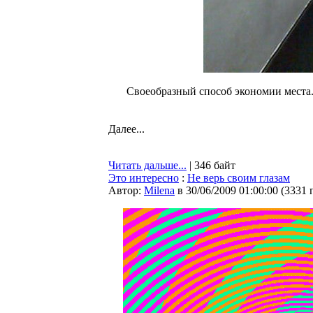
Своеобразный способ экономии места.
Далее...
Читать дальше...
| 346 байт
Это интересно
:
Не верь своим глазам
Автор:
Milena
в 30/06/2009 01:00:00
(
3331 