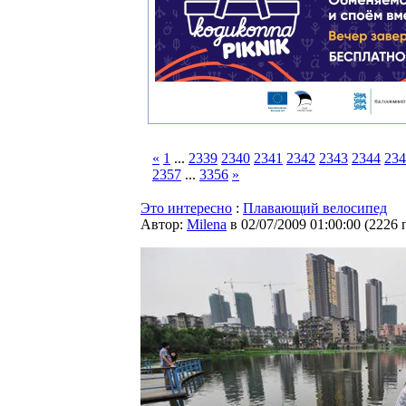
«
1
...
2339
2340
2341
2342
2343
2344
234
2357
...
3356
»
Это интересно
:
Плавающий велосипед
Автор:
Milena
в 02/07/2009 01:00:00
(
2226 