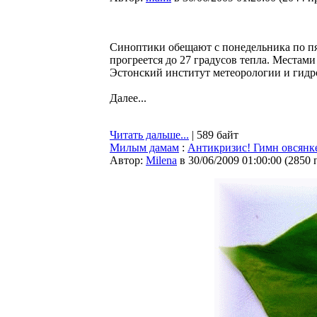
Синоптики обещают с понедельника по пя
прогреется до 27 градусов тепла. Места
Эстонский институт метеорологии и гидр
Далее...
Читать дальше...
| 589 байт
Милым дамам
:
Антикризис! Гимн овсянке
Автор:
Milena
в 30/06/2009 01:00:00
(
2850 