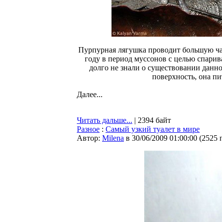
Пурпурная лягушка проводит большую час
году в период муссонов с целью спарив
долго не знали о существовании данн
поверхность, она пи
Далее...
Читать дальше...
| 2394 байт
Разное
:
Самый узкий туалет в мире
Автор:
Milena
в 30/06/2009 01:00:00
(
2525 