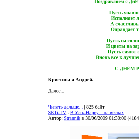
Поздравляем с Дн
Пусть упавша
Исполняет л
А счастливы
Оправдает т
Пусть на солн
И цветы на за
Пусть сияют о
Вновь все к лучше
С ДНЁМ 
Кристина и Андрей.
Далее...
Читать дальше...
| 825 байт
SETi-TV
:
В Усть-Нарву – на вёслах
Автор:
Strannik
в 30/06/2009 01:30:00
(
4184