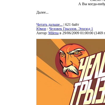
А Вы когда-нибу
Далее...
Читать дальше...
| 621 байт
Юмор
:
Человек Грызлов. Эпизод 1
Автор:
Milena
в 29/06/2009 01:00:00
(
1469 