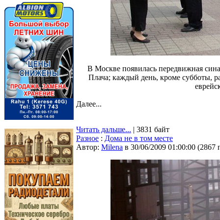
В Москве появилась передвижная сина
Плача; каждый день, кроме субботы, р
еврейс
Далее...
Читать дальше...
| 3831 байт
Разное
:
Дома не в том месте
Автор:
Milena
в 30/06/2009 01:00:00
(
2867 