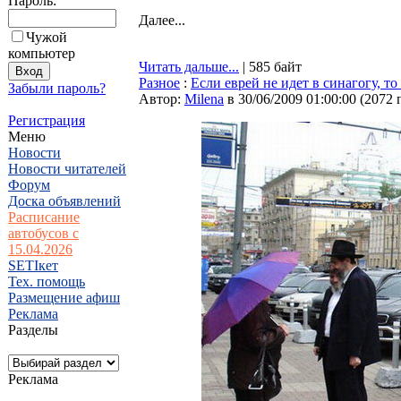
Пароль:
Далее...
Чужой
компьютер
Читать дальше...
| 585 байт
Разное
:
Если еврей не идет в синагогу, то
Забыли пароль?
Автор:
Milena
в 30/06/2009 01:00:00
(
2072 
Регистрация
Меню
Новости
Новости читателей
Форум
Доска объявлений
Расписание
автобусов с
15.04.2026
SETIкет
Тех. помощь
Размещение афиш
Реклама
Разделы
Реклама