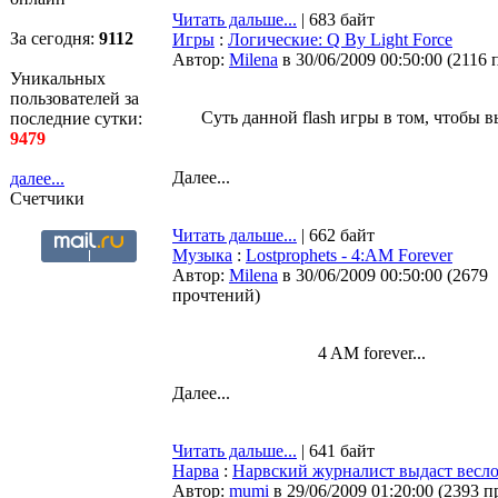
Читать дальше...
| 683 байт
За сегодня:
9112
Игры
:
Логические: Q By Light Force
Автор:
Milena
в 30/06/2009 00:50:00
(
2116 
Уникальных
пользователей за
Суть данной flash игры в том, чтобы 
последние сутки:
9479
Далее...
далее...
Счетчики
Читать дальше...
| 662 байт
Музыка
:
Lostprophets - 4:AM Forever
Автор:
Milena
в 30/06/2009 00:50:00
(
2679
прочтений
)
4 AM forever...
Далее...
Читать дальше...
| 641 байт
Нарва
:
Нарвский журналист выдаст весло
Автор:
mumi
в 29/06/2009 01:20:00
(
2393 п