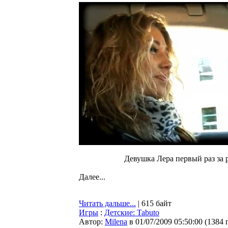
Девушка Лера первый раз за 
Далее...
Читать дальше...
| 615 байт
Игры
:
Детские: Tabuto
Автор:
Milena
в 01/07/2009 05:50:00
(
1384 