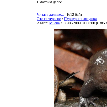
Смотрим далее...
Читать дальше...
| 1612 байт
Это интересно
:
Пурпурная лягушка
Автор:
Milena
в 30/06/2009 01:00:00
(
6385 