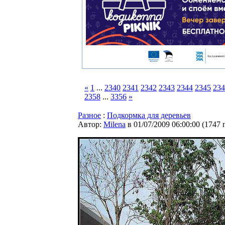
«
1
...
2340
2341
2342
2343
2344
2345
234
2358
...
3356
»
Разное
:
Подкормка для деревьев
Автор:
Milena
в 01/07/2009 06:00:00
(
1747 