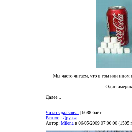
Мы часто читаем, что в том или ином 
Один америка
Далее...
Читать дальше...
| 6688 байт
Разное
:
Друзья
Автор:
Milena
в 06/05/2009 07:00:00
(
1505 