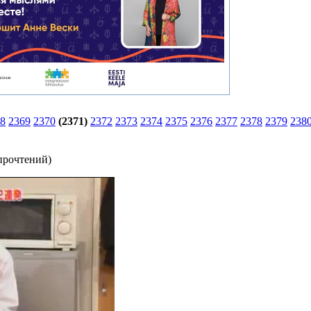
8
2369
2370
(2371)
2372
2373
2374
2375
2376
2377
2378
2379
238
прочтений
)