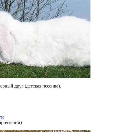
ерный друг (детская песенка).
ги
прочтений
)