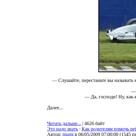
— Слушайте, перестаньте вы называть 
— 
— Да, господи! Ну, как
Далее...
Читать дальше...
| 4626 байт
Это надо знать
:
Как родителям помочь ре
Автор:
mumi
в 06/05/2009 07:00:00
(
1545 п