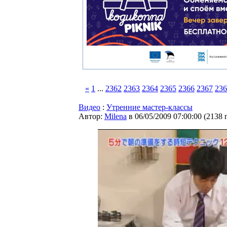
«
1
...
2362
2363
2364
2365
2366
2367
236
Видео
:
Утренние мастер-классы
Автор:
Milena
в 06/05/2009 07:00:00
(
2138 