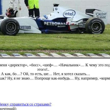
меня «директор», «босс», «шеф»… «Начальник»… К чему это по
этого!..
А как, бо…? Ой, то есть, ше… Нет, я хотел сказать…
-как? Ну, я не знаю… Попроще как-нибудь… Ну, например, «кор
бенку справиться со страхами?
рочтений
)