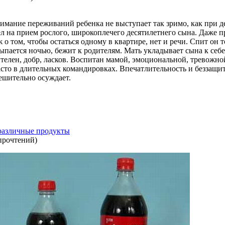
имание переживаний ребенка не выступает так зримо, как при де
л на прием рослого, широкоплечего десятилетнего сына. Даже п
 о том, чтобы остаться одному в квартире, нет и речи. Спит он т
пается ночью, бежит к родителям. Мать укладывает сына к себе 
телен, добр, ласков. Воспитан мамой, эмоциональной, тревожно
часто в длительных командировках. Впечатлительность и беззащ
ешительно осуждает.
 различные продукты
прочтений
)