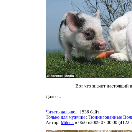
Вот что значит настоящий в
Далее...
Читать дальше...
| 536 байт
Только для мужчин
:
Тюнингованные Вол
Автор:
Milena
в 06/05/2009 07:00:00
(
4122 