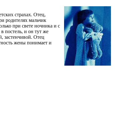
тских страхах. Отец,
ри родителях мальчик
олько при свете ночника и с
в постель, и он тут же
й, застенчивой. Отец
итность жены понимает и