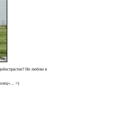
добострастие? Не люблю я
милец»… =)