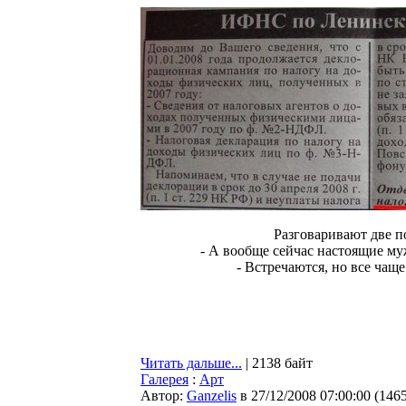
Разговаривают две п
- А вообще сейчас настоящие м
- Встречаются, но все чаще
Читать дальше...
| 2138 байт
Галерея
:
Арт
Автор:
Ganzelis
в 27/12/2008 07:00:00
(
146