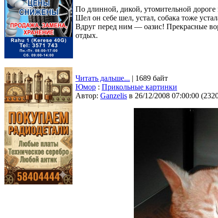
По длинной, дикой, утомительной дороге 
Шел он себе шел, устал, собака тоже устал
Вдруг перед ним — оазис! Прекрасные вор
отдых.
Читать дальше...
| 1689 байт
Юмор
:
Прикольные картинки
Автор:
Ganzelis
в 26/12/2008 07:00:00
(
232