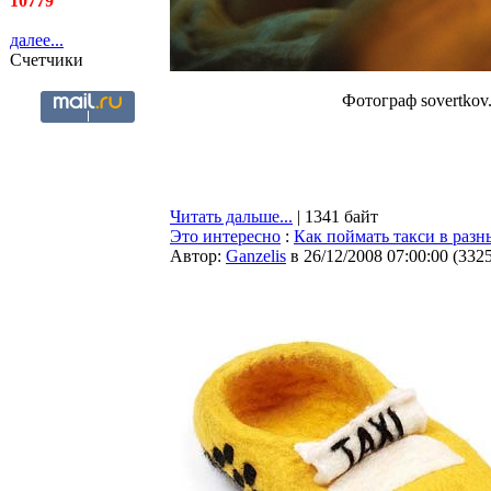
10779
далее...
Счетчики
Фотограф sovertkov
Читать дальше...
| 1341 байт
Это интересно
:
Как поймать такси в разн
Автор:
Ganzelis
в 26/12/2008 07:00:00
(
332