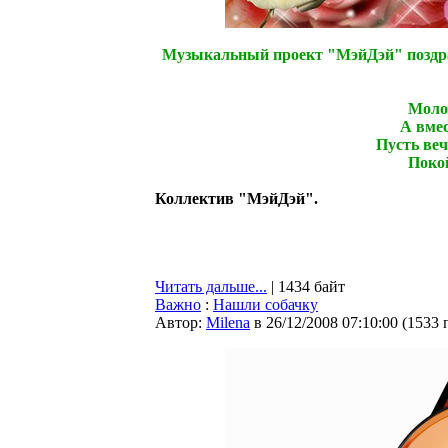
Музыкальный проект "МэйДэй" поздра
Молод
А вмес
Пусть веч
Покой
Коллектив "МэйДэй".
Читать дальше...
| 1434 байт
Важно
:
Нашли собачку
Автор:
Milena
в 26/12/2008 07:10:00
(
1533 