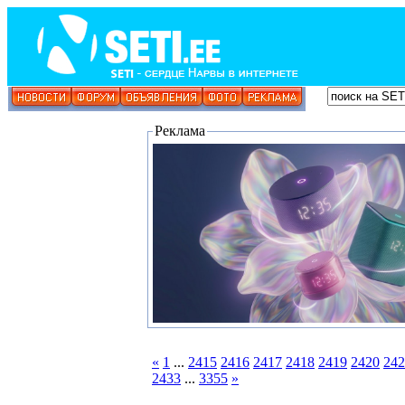
Реклама
«
1
...
2415
2416
2417
2418
2419
2420
242
2433
...
3355
»