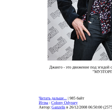
Джанго - это движение под эгидой со
"МУЗТОРГ
Читать дальше...
| 985 байт
Игры
:
Colony Odyssey
Автор:
Ganzelis
в 26/12/2008 06:50:00
(
257