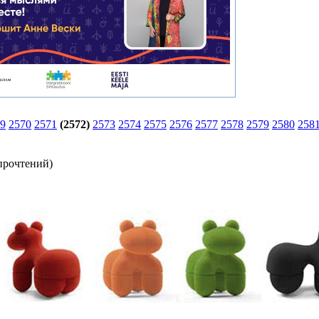
9
2570
2571
(2572)
2573
2574
2575
2576
2577
2578
2579
2580
258
прочтений
)