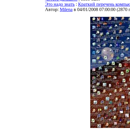
Это надо знать
:
Краткий перечень компью
Автор:
Milena
в 04/01/2008 07:00:00
(
2870 