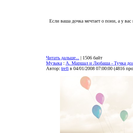
Если ваша дочка мечтает о пони, а у ва
Читать дальше...
| 1506 байт
Музыка
:
А. Маршал и Любаша - Тучка до
Автор:
trefi
в 04/01/2008 07:00:00
(
4816 пр