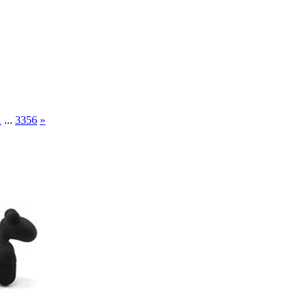
1
...
3356
»