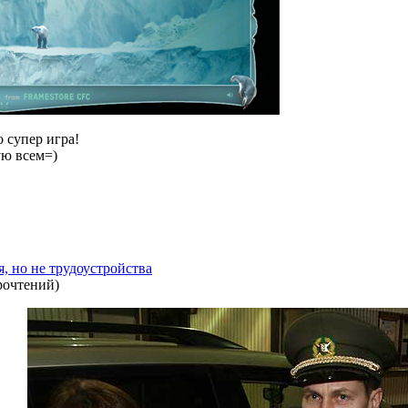
 супер игра!
ю всем=)
, но не трудоустройства
рочтений
)