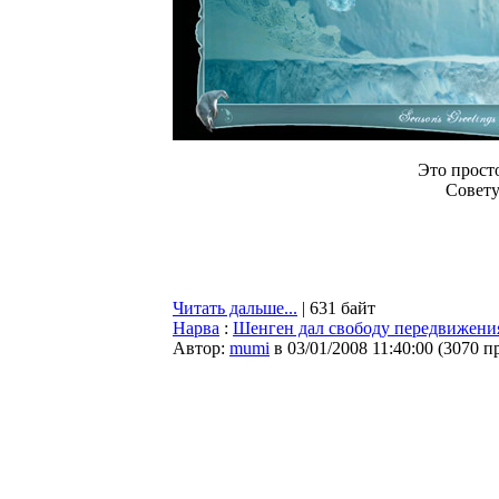
Это просто
Совету
Читать дальше...
| 631 байт
Нарва
:
Шенген дал свободу передвижения
Автор:
mumi
в 03/01/2008 11:40:00
(
3070 п