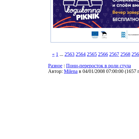
«
1
...
2563
2564
2565
2566
2567
2568
256
Разное
:
Пони-переросток в роли стула
Автор:
Milena
в 04/01/2008 07:00:00
(
1657 