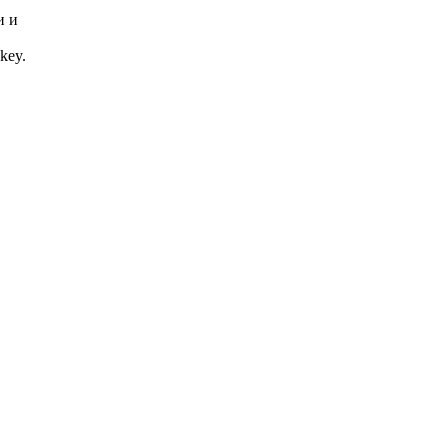
и и
key.