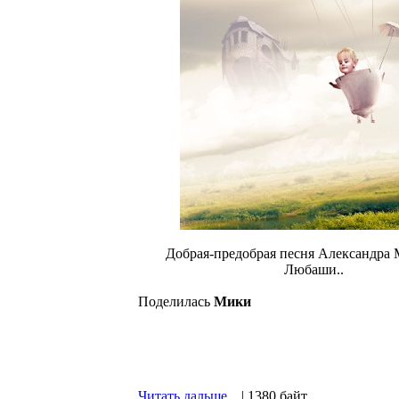
Добрая-предобрая песня Александра
Любаши..
Поделилась
Мики
Читать дальше...
| 1380 байт