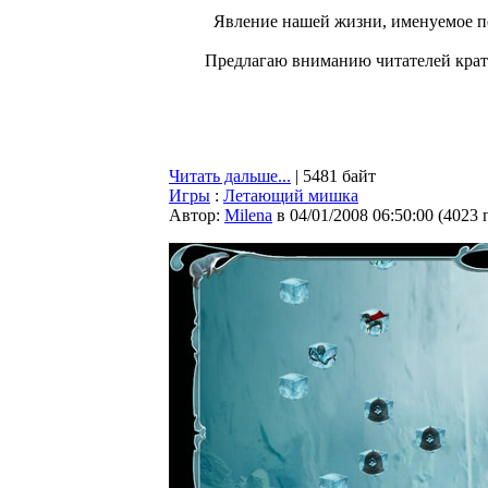
Явление нашей жизни, именуемое п
Предлагаю вниманию читателей кратк
Читать дальше...
| 5481 байт
Игры
:
Летающий мишка
Автор:
Milena
в 04/01/2008 06:50:00
(
4023 