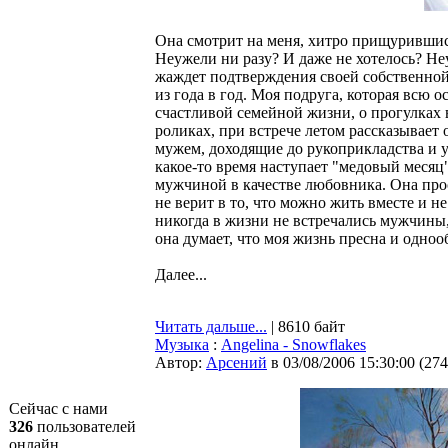
Она смотрит на меня, хитро прищурившись
Неужели ни разу? И даже не хотелось? Не
жаждет подтверждения своей собственной т
из года в год. Моя подруга, которая всю 
счастливой семейной жизни, о прогулках в
роликах, при встрече летом рассказывает
мужем, доходящие до рукоприкладства и у
какое-то время наступает "медовый месяц"
мужчиной в качестве любовника. Она проси
не верит в то, что можно жить вместе и н
никогда в жизни не встречались мужчины,
она думает, что моя жизнь пресна и одноо
Далее...
Читать дальше...
| 8610 байт
Музыка
:
Angelina - Snowflakes
Автор:
Арсений
в 03/08/2006 15:30:00
(
274
Сейчас с нами
326
пользователей
онлайн