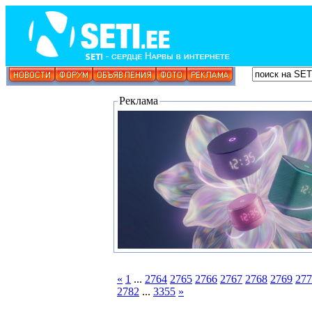
Реклама
«
1
...
2764
2765
2766
2767
2768
2769
277
2782
...
3355
»