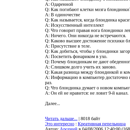
A: Одаренной
Q: Как погибают клетки мозга блондинки
A: В одиночестве
Q: Как называется, когда блондинка крас
A: Искусственный интеллект
Q: Что говорит правая нога блондинки ле
A: Ничего. Они никогда не встречаются.
Q: Каково высшее достижение психики б
A: Присутствие в теле.
Q: Как добиться, чтобы у блондинки загор
A: Посветить фонариком в ухо.
Q: Почему блондинкам не дают обеденно
A: Слишком долго учить их заново.
Q: Какая разница между блондинкой и к
A: Информацию в компьютер достаточно в
раз.
Q: Что блондинка думает о новом компью
A: Он ей не нравится: не ловит 9-й канал.
Далее...
Читать дальше...
| 8018 байт
Это интересно
:
Креативная пепельница
Автор:
Арсений
в 04/08/2006 12:40:00
(
168