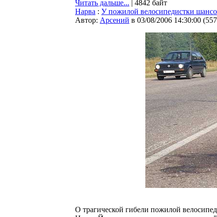
Читать дальше...
| 4842 байт
Нарва
:
У пожилой велосипедистки шансов
Автор:
Арсений
в 03/08/2006 14:30:00
(
557
О трагической гибели пожилой велосипе