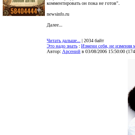
комментировать он пока не готов".
newsinfo.ru
Далее...
Читать дальше...
| 2034 байт
Это надо знать
:
Измени себя, не изменяя
Автор:
Арсений
в 03/08/2006 15:50:00
(
174