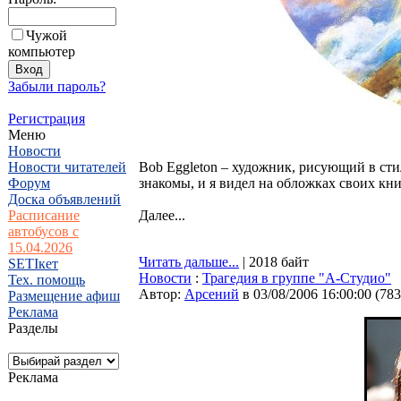
Чужой
компьютер
Забыли пароль?
Регистрация
Меню
Новости
Новости читателей
Bob Eggleton – художник, рисующий в сти
Форум
знакомы, и я видел на обложках своих кн
Доска объявлений
Расписание
Далее...
автобусов с
15.04.2026
Читать дальше...
| 2018 байт
SETIкет
Новости
:
Трагедия в группе "А-Студио"
Тех. помощь
Автор:
Арсений
в 03/08/2006 16:00:00
(
783
Размещение афиш
Реклама
Разделы
Реклама