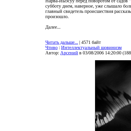
Нарва-Йыэсуу перед поворотом от садов 
субботу днем, наверное, уже слышало бо
главный свидетель происшествия рассказы
произошло.
Далее...
Читать дальше...
| 4571 байт
Чтиво
:
Интеллектуальный шовинизм
Автор:
Арсений
в 03/08/2006 14:20:00
(
188