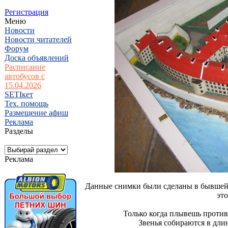
Регистрация
Меню
Новости
Новости читателей
Форум
Доска объявлений
Расписание
автобусов с
15.04.2026
SETIкет
Тех. помощь
Размещение афиш
Реклама
Разделы
Реклама
Данные снимки были сделаны в бывшей 
это
Только когда плывешь против
Звенья собираются в дли