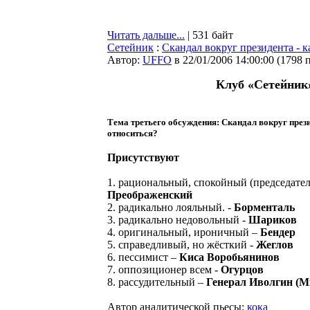
Читать дальше...
| 531 байт
Сетейник
:
Cкандал вокруг президента - к
Автор:
UFFO
в 22/01/2006 14:00:00
(
1798 
Клуб «Сетейник
Тема третьего обсуждения: Cкандал вокруг прези
относиться?
Присутствуют
1. рациональный, спокойный (председател
Преображенский
2. радикально лояльный. -
Борменталь
3. радикально недовольный -
Шариков
4. оригинальный, ироничный –
Бендер
5. справедливый, но жёсткий -
Жеглов
6. пессимист –
Киса Воробьянинов
7. оппозиционер всем -
Огурцов
8. рассудительный –
Генерал Иволгин (
Автор аналитической пьесы:
кока