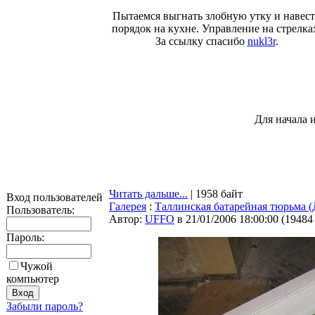
Пытаемся выгнать злобную утку и навес
порядок на кухне. Управление на стрелка
За ссылку спасибо
nukl3r
.
Для начала 
Читать дальше...
| 1958 байт
Вход пользователей
Галерея
:
Таллинская батарейная тюрь
Пользователь:
Автор:
UFFO
в 21/01/2006 18:00:00
(
19484
Пароль:
Чужой
компьютер
Забыли пароль?