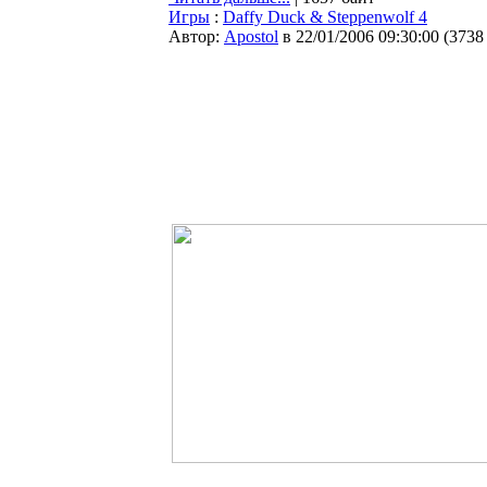
Игры
:
Daffy Duck & Steppenwolf 4
Автор:
Apostol
в 22/01/2006 09:30:00
(
3738