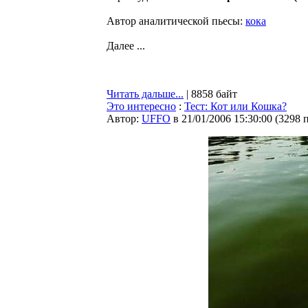
Автор аналитической пьесы:
кока
Далее ...
Читать дальше...
| 8858 байт
Это интересно
:
Тест: Кот или Кошка?
Автор:
UFFO
в 21/01/2006 15:30:00
(
3298 