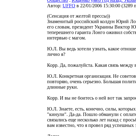
Общество
:
Ющенко умер год назад. Укра
Автор:
UFFO
в 22/01/2006 15:30:00
(
3289 
(Сенсация от желтой прессы))
Знаменитый российский колдун Юрий Лон
его словам, президент Украины Виктор Ю
теперешнего гаранта Лонго оживил собс
интервью с магом.
Ю.Л. Вы ведь хотели узнать, какое отнош
лично я?
Корр. Да, пожалуйста. Какая связь между
Ю.Л. Конкретная организация. Не советова
повторяю, очень серьезно. Большая полити
длинные руки.
Корр. И вы не боитесь о ней вот так запро
Ю.Л. Знаете, есть, конечно, силы, которы
"кинули". Да-да. Пошло обманули с оплат
связались еще несколько лет назад с прос
вам известно, что я провел ряд успешных