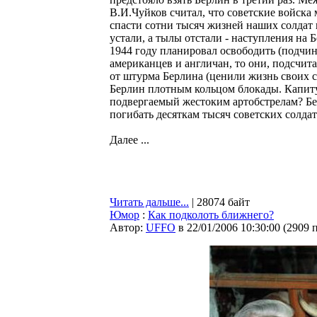
В.И.Чуйков считал, что советские войска 
спасти сотни тысяч жизней наших солдат 
устали, а тылы отстали - наступления на 
1944 году планировал освободить (подчи
американцев и англичан, то они, подсчит
от штурма Берлина (ценили жизнь своих с
Берлин плотным кольцом блокады. Капит
подвергаемый жестоким артобстрелам? Без
погибать десяткам тысяч советских солд
Далее ...
Читать дальше...
| 28074 байт
Юмор
:
Как подколоть ближнего?
Автор:
UFFO
в 22/01/2006 10:30:00
(
2909 