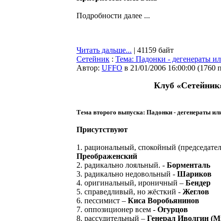
Подробности далее ...
Читать дальше...
| 41159 байт
Сетейник
:
Тема: Падонки - дегенераты и
Автор:
UFFO
в 21/01/2006 16:00:00
(
1760 
Клуб «Сетейник
Тема второго выпуска: Падонки - дегенераты ил
Присутствуют
1. рациональный, спокойный (председател
Преображенский
2. радикально лояльный. -
Борменталь
3. радикально недовольный -
Шариков
4. оригинальный, ироничный –
Бендер
5. справедливый, но жёсткий -
Жеглов
6. пессимист –
Киса Воробьянинов
7. оппозиционер всем -
Огурцов
8. рассудительный –
Генерал Иволгин (