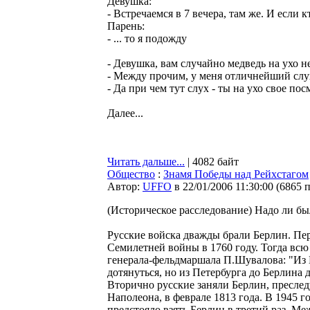
Дeвушкa:
- Bcтpeчaeмcя в 7 вeчepa, тaм жe. И ecли кт
Пapeнь:
- ... тo я пoдoжду
- Девушка, вам случайно медведь на ухо н
- Между прочим, у меня отличнейший слу
- Да при чем тут слух - ты на ухо свое пос
Далее...
Читать дальше...
| 4082 байт
Общество
:
Знамя Победы над Рейхстагом
Автор:
UFFO
в 22/01/2006 11:30:00
(
6865 
(Историческое расследование) Надо ли б
Русские войска дважды брали Берлин. Пер
Семилетней войны в 1760 году. Тогда всю
генерала-фельдмаршала П.Шувалова: "Из 
дотянуться, но из Петербурга до Берлина 
Вторично русские заняли Берлин, преслед
Наполеона, в феврале 1813 года. В 1945 
предстояло взять Берлин в третий раз. М