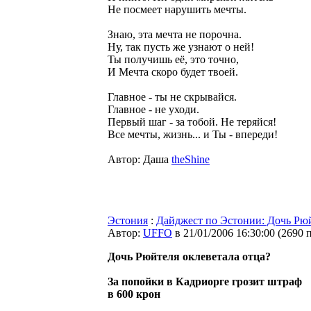
Не посмеет нарушить мечты.
Знаю, эта мечта не порочна.
Ну, так пусть же узнают о ней!
Ты получишь её, это точно,
И Мечта скоро будет твоей.
Главное - ты не скрывайся.
Главное - не уходи.
Первый шаг - за тобой. Не теряйся!
Все мечты, жизнь... и Ты - впереди!
Автор: Даша
theShine
Эстония
:
Дайджест по Эстонии: Дочь Рюй
Автор:
UFFO
в 21/01/2006 16:30:00
(
2690 
Дочь Рюйтеля оклеветала отца?
За попойки в Кадриорге грозит штраф
в 600 крон