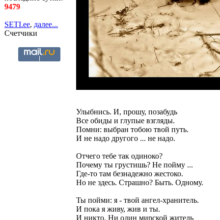
9479
SETI.ee
,
далее...
Счетчики
Улыбнись. И, прошу, позабудь
Все обиды и глупые взгляды.
Помни: выбран тобою твой путь.
И не надо другого ... не надо.
Отчего тебе так одиноко?
Почему ты грустишь? Не пойму ...
Где-то там безнадежно жестоко.
Но не здесь. Страшно? Быть. Одному.
Ты пойми: я - твой ангел-хранитель.
И пока я живу, жив и ты.
И никто. Ни один мирской житель