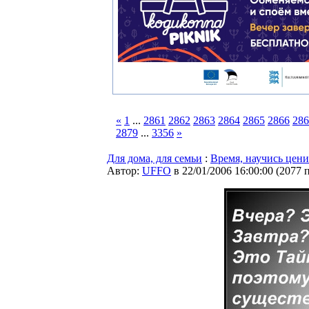
«
1
...
2861
2862
2863
2864
2865
2866
286
2879
...
3356
»
Для дома, для семьи
:
Время, научись цени
Автор:
UFFO
в 22/01/2006 16:00:00
(
2077 