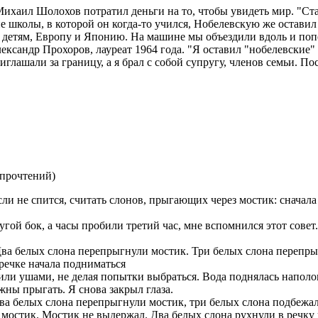
Михаил Шолохов потратил деньги на то, чтобы увидеть мир. "С
школы, в которой он когда-то учился, Нобелевскую же оставил
м, детям, Европу и Японию. На машине мы объездили вдоль и по
ександр Прохоров, лауреат 1964 года. "Я оставил "нобелевские"
лашали за границу, а я брал с собой супругу, членов семьи. По
 прочтений
)
ли не спится, считать слонов, прыгающих через мостик: сначала о
ругой бок, а часы пробили третий час, мне вспомнился этот совет
ва белых слона перепрыгнули мостик. Три белых слона перепрыг
 речке начала подниматься
или ушами, не делая попытки выбраться. Вода поднялась напол
лжны прыгать. Я снова закрыл глаза.
а белых слона перепрыгнули мостик, три белых слона подбежал
 мостик. Мостик не выдержал. Два белых слона рухнули в речку