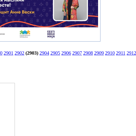
0
2901
2902
(2903)
2904
2905
2906
2907
2908
2909
2910
2911
291