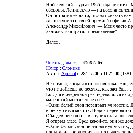
Нобелевский лауреат 1965 года писатель 
обороны, Ленинскую — на восстановление 
Он потратил ее на то, чтобы показать на
же поступил со своей премией и физик Ал
Александр Михайлович. — Меня часто приг
хватало, то я тратил премиальные".
Далее ...
Читать дальше...
| 4906 байт
Юмор
:
Слоники
Автор:
Apostol
в 28/11/2005 11:25:00
(
1381
Не помню, когда и кто посоветовал мне, ес
что не дойдешь до десятка, как заснёшь…
Когда я в очередной раз перевалился на д
маленький мостик через неё.
«Один белый слон перепрыгнул мостик. Д
в речку, снеся мостик. Вода в перекрытой
Обалдевшие слоны, выпучив глаза, шевел
Я открыл глаза. Бред какой-то, они же до
«Один белый слон перепрыгнул мостик, дв
попытались остановиться, но вылетели на