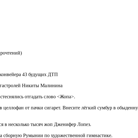
прочтений
)
 конвейера 43 будущих ДТП
т гастролей Никиты Малинина
 стеснялись отгадать слово <Жопа>.
 в целлофан от пачки сигарет. Внесите лёгкий сумбур в обыденн
я в несколько тысяч жоп Дженифер Лопез.
ла сборную Румынии по художественной гимнастике.