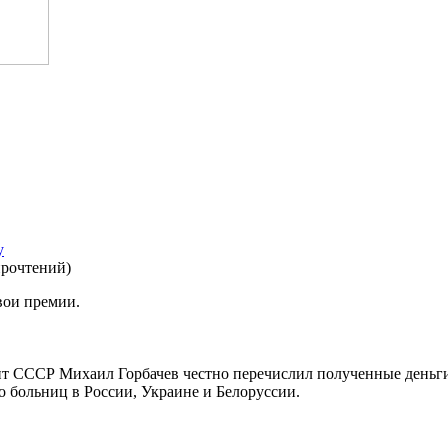
у
прочтений
)
вои премии.
ент СССР Михаил Горбачев честно перечислил полученные деньги
о больниц в России, Украине и Белоруссии.