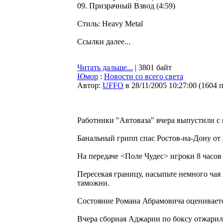
09. Призрачный Взвод (4:59)
Стиль: Heavy Metal
Ссылки далее...
Читать дальше...
| 3801 байт
Юмор
:
Новости со всего света
Автор:
UFFO
в 28/11/2005 10:27:00
(
1604 
Работники "Автоваза" вчера выпустили с
Банальный грипп спас Ростов-на-Дону о
На передаче <Поле Чудес> игроки 8 часов
Пересекая границу, насыпьте немного чая
таможни.
Состояние Романа Абрамовича оцениваетс
Вчера сборная Аджарии по боксу отжари