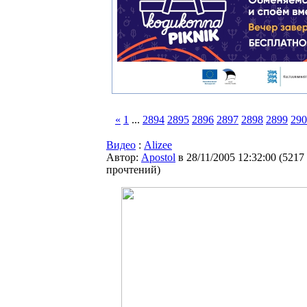
«
1
...
2894
2895
2896
2897
2898
2899
290
Видео
:
Alizee
Автор:
Apostol
в 28/11/2005 12:32:00
(
5217
прочтений
)