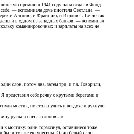
талинскую премию в 1941 году папа отдал в Фонд
 себе, — вспоминала дочь писателя Светлана. —
перек и Англию, и Францию, и Италию". Точно так
 деньги в одном из западных банков, — вспоминал
скольку командировочных и зарплаты на всех не
дин слон, потом два, затем три, и т.д. Говорили,
. Я представил себе речку с крутыми берегами и
нули мостик, но столкнулись в воздухе и рухнули
овину русла и снесла слонов…»
и к мостику: один тормознул, оставшиеся тоже
 и были тут же ею унесены. Один белый слон