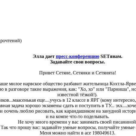
прочтений
)
Элла дает
пресс-конференцию
SETянам.
Задавайте свои вопросы.
Привет Сетяне, Сетянки и Сетянята!
ваше милое нарвское общество разбавит жительница Кохтла-Ярве?
яю в разговоре такие выражения, как: "Хо, хо" или "Парниша", но
известной тёзкой!).
иков...маасенькая еще....учусь в 12 классе в ЯРГ (кому интересно
авная задача хорошо экзамены сдать и поступить в ТУ... эхх....хоче
..и оочень люблю рисовать, как карандашиком на занудной истори
и на компе что-то поделывать.
Не хочу много времени у вас занимать своей писаниной
Так что прошу вас: задавайте умные вопросы, получайте умные
Меня можно найти в асе 198049613.