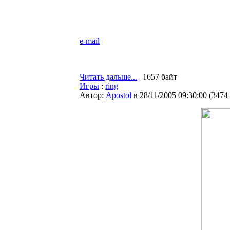
e-mail
Читать дальше...
| 1657 байт
Игры
:
ring
Автор:
Apostol
в 28/11/2005 09:30:00
(
3474