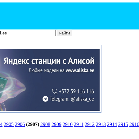
4
2905
2906
(2907)
2908
2909
2910
2911
2912
2913
2914
2915
291