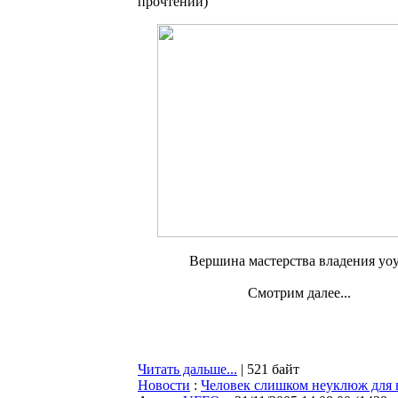
прочтений
)
Вершина мастерства владения yoy
Смотрим далее...
Читать дальше...
| 521 байт
Новости
:
Человек слишком неуклюж для 