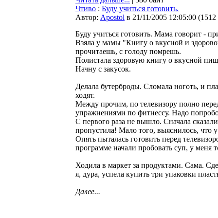
Чтиво
:
Буду учиться готовить.
Автор:
Apostol
в 21/11/2005 12:05:00
(
1512
Буду учиться готовить. Мама говорит - пр
Взяла у мамы "Книгу о вкусной и здоровой
прочитаешь, с голоду помрешь.
Полистала здоровую книгу о вкусной пище,
Начну с закусок.
Делала бутерброды. Сломала ноготь, и пла
ходят.
Между прочим, по телевизору полно переда
упражнениями по фитнессу. Надо попробо
С первого раза не вышло. Сначала сказали
пропустила! Мало того, выяснилось, что 
Опять пыталась готовить перед телевизо
программе начали пробовать суп, у меня т
Ходила в маркет за продуктами. Сама. Сдел
я, дура, успела купить три упаковки пласт
Далее...