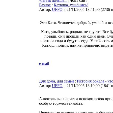
Читать дальше...
| 4091 байт
Разное
:
Катюша, улыбнись!
Автор:
UFFO
в 21/11/2005 13:41:00
(
2736 
Это Катя. Человечек добрый, умный и все
Катя, улыбнись, родная, не грусти. Все б
позади, они прошли как один день. Оче
полтора года и будут всегда. У тебя есть 
Катюш, пойми, нам не привычно видеть т
e-mail
Для дома, для семьи
:
История бокала - что
Автор:
UFFO
в 21/11/2005 13:10:00
(
1841 
Алкогольные напитки испокон веков прису
особую торжественность.
Первые стеклянные сосуды для разбавленн