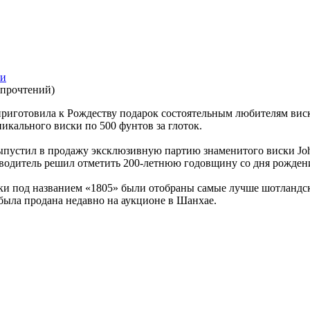
ки
 прочтений
)
риготовила к Рождеству подарок состоятельным любителям виск
икального виски по 500 фунтов за глоток.
пустил в продажу эксклюзивную партию знаменитого виски John
водитель решил отметить 200-летнюю годовщину со дня рождени
и под названием «1805» были отобраны самые лучше шотландски
 была продана недавно на аукционе в Шанхае.