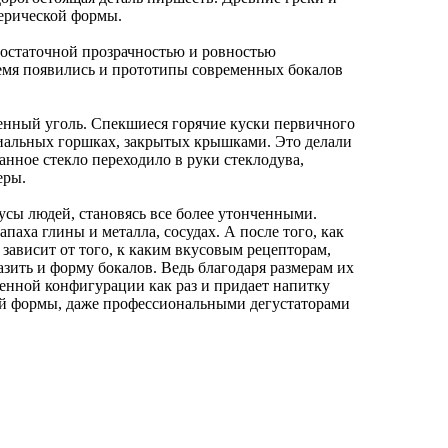
ферической формы.
 достаточной прозрачностью и ровностью
ремя появились и прототипы современных бокалов
менный уголь. Спекшиеся горячие куски первичного
ециальных горшках, закрытых крышками. Это делали
анное стекло переходило в руки стеклодува,
еры.
усы людей, становясь все более утонченными.
аха глины и металла, сосудах. А после того, как
зависит от того, к каким вкусовым рецепторам,
азить и форму бокалов. Ведь благодаря размерам их
енной конфигурации как раз и придает напитку
ной формы, даже профессиональными дегустаторами