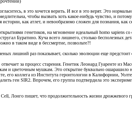
прочтений
)
гласитесь, в это хочется верить. И все в это верят. Это нормаль
едлительна, чтобы вызвать хоть какое-нибудь чувство, и потому
ля истории, как атлет, и невообразимо сложен для познания, ка
открытиями генетиков, на мгновение идеальный homo sapiens со
ыстругал Буратино. Куча всего лишнего, столько бесполезных дет
можно в таком виде в бессмертие, позвольте?!
ченых лишний раз показывает, сколько эволюции еще предстоит с
 отвечает за процесс старения. Генетик Леонард Гуаренте из Ма
ячкам и цветочным мушкам. Это открытие буквально ошарашило 
енте, его коллега из Института геронтологии в Калифорнии, Уолт
лить ген SIR2. Впрочем, его группа подтвердила это эксперимен
 Cell, Лонго пишет, что продолжительность жизни дрожжевого гр