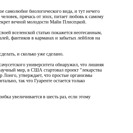
ное самолюбие биологического вида, и тут нечего
 человек, прячась от эпох, питает любовь к самому
к секрет вечной молодости Майи Плисецкой.
 своей вселенской статью покажется неотесанным,
алей, фантиков в карманах и забытых лейблов на
делать, и сколько уже сделано.
ссачусетского университета обнаружил, что лишняя
научный мир, в США стартовал проект "лекарства
ер Лонго, утверждает, что простые организмы
тально, так что Гуаренте остается только
ибка увеличивается в шесть раз, если этому