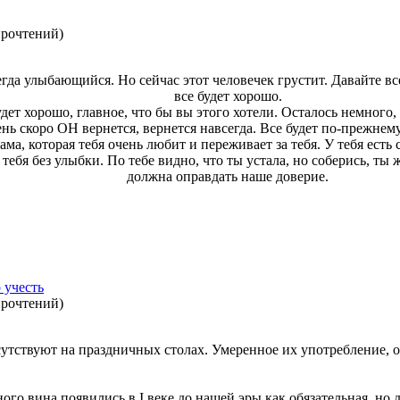
прочтений
)
гда улыбающийся. Но сейчас этот человечек грустит. Давайте вс
все будет хорошо.
удет хорошо, главное, что бы вы этого хотели. Осталось немного,
нь скоро ОН вернется, вернется навсегда. Все будет по-прежнему
мама, которая тебя очень любит и переживает за тебя. У тебя есть
ебя без улыбки. По тебе видно, что ты устала, но соберись, ты 
должна оправдать наше доверие.
 учесть
прочтений
)
тствуют на праздничных столах. Умеренное их употребление, о
ого вина появились в I веке до нашей эры как обязательная, но 