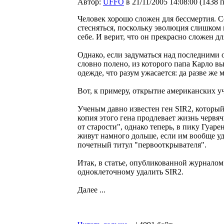
Автор:
UFFO
в 21/11/2005 14:08:00
(
1438 
Человек хорошо сложен для бессмертия. Со
стесняться, поскольку эволюция слишком м
себе. И верит, что он прекрасно сложен д
Однако, если задуматься над последними 
словно полено, из которого папа Карло в
одежде, что разум ужасается: да разве же 
Вот, к примеру, открытие американских у
Ученым давно известен ген SIR2, который
копия этого гена продлевает жизнь черв
от старости", однако теперь, в пику Гуар
живут намного дольше, если им вообще уда
почетный титул "первооткрывателя".
Итак, в статье, опубликованной журналом
одноклеточному удалить SIR2.
Далее ...