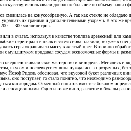
к искусству, использовали довольно большие по объему чаши с
ов сменилась на конусообразную. А так как стекло не обладало
ли украшать их гранями и дополнительными узорами. В это же в
 200 — 300 миллилитров.
авили в очагах, используя в качестве топлива древесный или ка
глыбки» перетирали в пыль и затем снова плавили, но уже в сп
уокись серы окрашивала массу в желтый цвет. Вторично обработ
ки с мундштуком придавал сосудам всевозможные формы и разм
ми совершенствовали свое мастерство и виноделы. Менялись и вк
м, вкусом и послевкусием вина нуждались в прозрачных, без зап
ус Йозеф Ридель обосновал, что вкусовой букет различных вин 
зыка, оно поступает, то стало понятно, что необходимо разнообр
ться кислородом. Отменный напиток вместе с бокалом определ
али сенсационными. Одно и то же вино, разлитое в бокалы раз