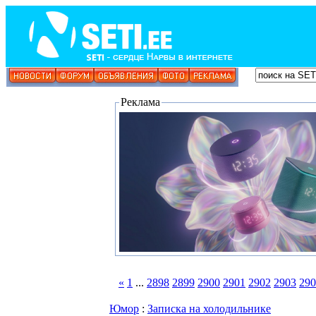
Реклама
«
1
...
2898
2899
2900
2901
2902
2903
290
Юмор
:
Записка на холодильнике