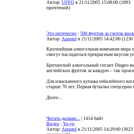
Автор:
UFFO
в 21/11/2005 15:08:00
(
1893
прочтений
)
Это интересно
:
500 фунтов за глоток вис
Автор:
Apostol
в 21/11/2005 14:42:00
(
1230
Крупнейшая алкогольная компания мира п
смогут насладиться прекрасным вкусом ун
Британский алкогольный гигант Diageo вы
английских фунтов за каждую – так произ
Для изысканного купажа юбилейного виск
старше 70 лет. Первая бутылка спецсерии
Далее...
Читать дальше...
| 1414 байт
Видео
:
Yo-yo
Автор:
Apostol
в 21/11/2005 14:29:00
(
3023