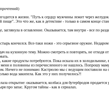
 прочтений
)
игодится в жизни. "Путь к сердцу мужчины лежит через желудок.
 пище". Это что же, как в детективе - только в самом конце ста
 заглянула в оглавление. Оказывается, там внутри - все по разде
стырь кончился. Все-таки ножи - это серьезное оружие. Недаром
ч на кухонную тему. Можно смотреть и повторять, не отходя от 
вать.
, какие продукты потребуются. Пока искала их в холодильнике, 
у меня и половины из перечисленного не нашлось. Попрошу маму
ром. Ничего не понимаю: Кастрюлю мы с ведущим поставили на о
олько вода закипела. Как это у них получилось?!
ала открытие: оказывается, колбаса для бутербродов продается уж
ыря про запас. Кругом тайны - как в сериалах.