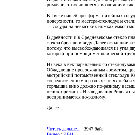
римляне, относившиеся к возлияниям как 
В I веке нашей эры форма питейных сосуд
поверхности, то мастера-стеклодувы ста
— сосуды на невысоких ножках емкостью
В древности и в Средневековье стекло пл
стекла бросали в воду. Далее остывшие «
потому, что высвобождающаяся из угля дв
который при помощи металлической труб
Из века в век параллельно со стеклодува
Обладающие превосходным ароматом, цвето
австрийский потомственный стеклодув Кла
сосредоточенным в разных частях неба и я
горлышка вино должно по-разному насыща
неповторимость. Исследования Риделя ст
воспринимается по-разному.
Далее ...
Читать дальше...
| 3947 байт
Видео
:
КВН