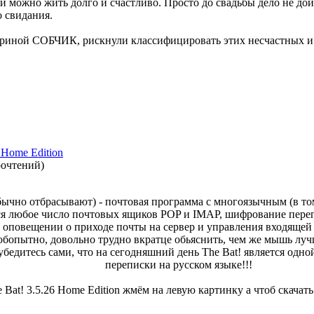
можно жить долго и счастливо. Просто до свадьбы дело не дойде
о свидания.
риной СОБЧИК, рискнули классифицировать этих несчастных и п
& Home Edition
рочтений
)
обычно отбрасывают) - почтовая программа с многоязычным (в т
ся любое число почтовых ящиков POP и IMAP, шифрование пере
 оповещении о приходе почты на сервер и управления входящей 
бопытно, довольно трудно вкратце обьяснить, чем же мышь луч
 - убедитесь сами, что на сегодняшний день The Bat! является о
переписки на русском языке!!!
 Bat! 3.5.26 Home Edition жмём на левую картинку а чтоб скачать