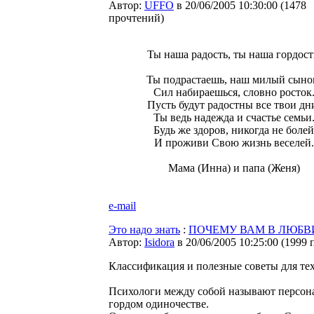
Автор:
UFFO
в 20/06/2005 10:30:00
(
1478
прочтений
)
Ты наша радость, ты наша гордост
Ты подрастаешь, наш милый сыно
Сил набираешься, словно росток
Пусть будут радостны все твои дн
Ты ведь надежда и счастье семьи
Будь же здоров, никогда не болей
И проживи Свою жизнь веселей.
Мама (Инна) и папа (Женя)
e-mail
Это надо знать
:
ПОЧЕМУ ВАМ В ЛЮБВИ
Автор:
Isidora
в 20/06/2005 10:25:00
(
1999 
Классификация и полезные советы для тех,
Психологи между собой называют персонаж
гордом одиночестве.