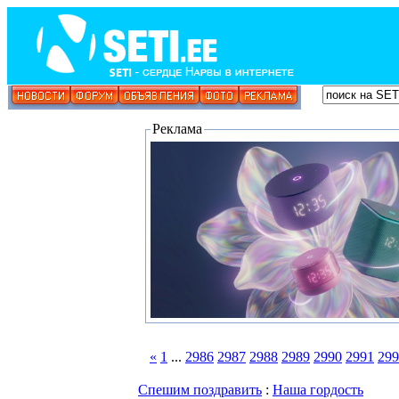
Реклама
«
1
...
2986
2987
2988
2989
2990
2991
299
Спешим поздравить
:
Наша гордость