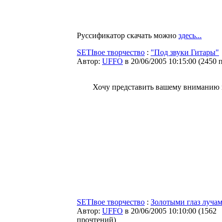
Руссификатор скачать можно
здесь...
SETIвое творчество
:
"Под звуки Гитары"
Автор:
UFFO
в 20/06/2005 10:15:00
(
2450 
Хочу представить вашему вниманию н
SETIвое творчество
:
Золотыми глаз лучами
Автор:
UFFO
в 20/06/2005 10:10:00
(
1562
прочтений
)