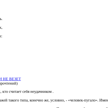
ь.
к,
.
и:
.
 НЕ ВЕЗЕТ
прочтений
)
 кто считает себя неудачником .
ей такого типа, конечно же, условно, - «человек-пугало». Им