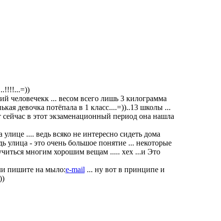
!!!...=))
кий человечекк ... весом всего лишь 3 килограмма
ькая девочка потёпала в 1 класс....=))..13 школы ...
вот сейчас в этот экзаменационный период она нашла
улице .... ведь всяко не интересно сидеть дома
дь улица - это очень большое понятие ... некоторые
учиться многим хорошим вещам ..... хех ...и Это
или пишите на мыло:
e-mail
... ну вот в принципе и
))