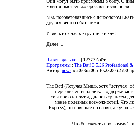
Они могут быть приемлемы в быту. С ними 
ходят и быстренько бросают после первог
Мы, посоветовавшись с психологом Екате
другим вести себя с ними.
Итак, кто у нас в «группе риска»?
Далее ...
Читать дальше...
| 12777 байт
Программы
:
The Bat! 3.5.26 Professional 
Автор:
news
в 20/06/2005 10:23:00
(
2590 п
The Bat! (Летучая Мышь, хотя "летучая" 
переключения на лету. Поддерживает
сортировки почты, диспетчер писем для
менее полезных возможностей. Что лю
Express), но поверьте на слово, а лучше
Что бы скачать программу The