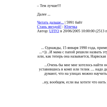
– Тем лучше!!!
Далее ...
Читать дальше...
| 5991 байт
Стань звездой!
:
Юлечка
Автор:
UFFO
в 20/06/2005 10:00:00
(
2513 
... Однажды, 15 января 1990 года, прим
...=)) ..И мама с папой решили назвать эту
или, как теперь она называется, Нарвская
...Очень бы мне мне хотелось найти но
уставившись в комп или телик .... надо д
думают, что на улицах можно научиться
..ну, вообщем, если вы хотите что нить