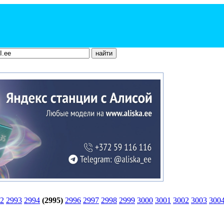
2
2993
2994
(2995)
2996
2997
2998
2999
3000
3001
3002
3003
300