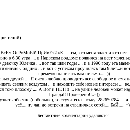
прочтений
)
ВсЕм ОгРоМнЫй ПрИвЕтИкК ... тем, кто меня знает и кто нет ....!
ерно в 6,30 утра .... в Нарвском роддоме появился на всет малень
 девочку Юлечка .... вот так шли годы .... и в 1996 году эта мален
 гимназия Солдино ... и вот с успехом проучилась там 9 лет...и 
времечко написать вам письмо....=))
вых друзей .... Я очень люблю проводить все свободное время на 
ышать свежим воздухом ... и находить себе новые интересы .... ве
 токо плохому .... А Вот и НЕТ!!! ... на улице человек может на
Правда!! Проверено!!..=))
 узнать обо мне (побольше), то стучитесь в аську: 282650784 .... 
усё.....ну лан до встречи на страничках сетей.....БаЙ......=)
Бестактные комментарии удаляются.