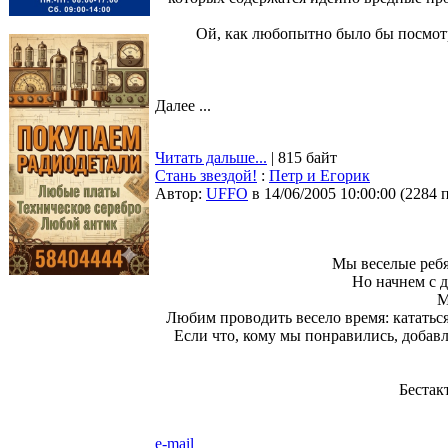
Ой, как любопытно было бы посмотр
Далее ...
Читать дальше...
| 815 байт
Стань звездой!
:
Петр и Егорик
Автор:
UFFO
в 14/06/2005 10:00:00
(
2284 
Мы веселые ребя
Но начнем с 
М
Любим проводить весело время: кататься
Если что, кому мы понравились, добавля
Бестак
e-mail