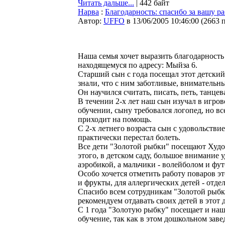
Читать дальше...
| 442 байт
Нарва
:
Благодарность: спасибо за вашу ра
Автор:
UFFO
в 13/06/2005 10:46:00
(
2663 
Наша семья хочет выразить благодарность 
находящемуся по адресу: Мыйза 6.
Старший сын с года посещал этот детский 
знали, что с ним заботливые, внимательн
Он научился считать, писать, петь, танцев
В течении 2-х лет наш сын изучал в игро
обучении, сыну требовался логопед, но 
приходит на помощь.
С 2-х летнего возраста сын с удовольстви
практически перестал болеть.
Все дети "Золотой рыбки" посещают Худо
этого, в детском саду, большое внимание
аэробикой, а мальчики - волейболом и фу
Особо хочется отметить работу поваров эт
и фрукты, для аллергических детей - отде
Спасибо всем сотрудникам "Золотой рыбки
рекомендуем отдавать своих детей в этот 
С 1 года "Золотую рыбку" посещает и наш
обучение, так как в этом дошкольном за