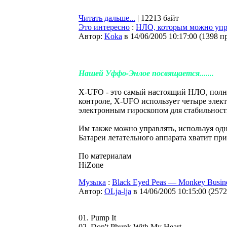
Читать дальше...
| 12213 байт
Это интересно
:
НЛО, которым можно упра
Автор:
Koka
в 14/06/2005 10:17:00
(
1398 п
Нашей Уффо-Энлое посвящается.......
X-UFO - это самый настоящий НЛО, полн
контроле, X-UFO использует четыре элек
электронным гироскопом для стабильност
Им также можно управлять, используя одн
Батареи летательного аппарата хватит при
По материалам
HiZone
Музыка
:
Black Eyed Peas — Monkey Busine
Автор:
OLja-lja
в 14/06/2005 10:15:00
(
2572
01. Pump It
02. Don't Phunk With My Heart