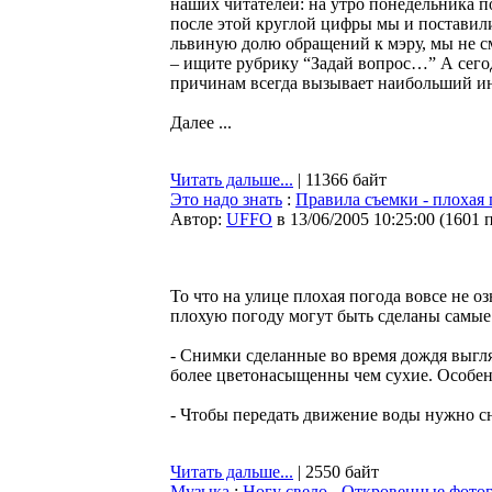
наших читателей: на утро понедельника п
после этой круглой цифры мы и поставили
львиную долю обращений к мэру, мы не с
– ищите рубрику “Задай вопрос…” А сего
причинам всегда вызывает наибольший инт
Далее ...
Читать дальше...
| 11366 байт
Это надо знать
:
Правила съемки - плохая п
Автор:
UFFO
в 13/06/2005 10:25:00
(
1601 
То что на улице плохая погода вовсе не о
плохую погоду могут быть сделаны самые
- Снимки сделанные во время дождя выгля
более цветонасыщенны чем сухие. Особенн
- Чтобы передать движение воды нужно сн
Читать дальше...
| 2550 байт
Музыка
:
Ногу свело - Откровенные фото