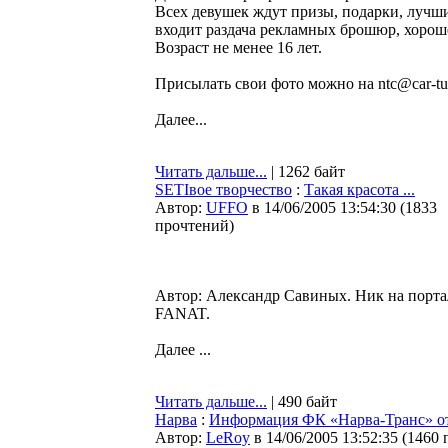
Всех девушек ждут призы, подарки, лучши
входит раздача рекламных брошюр, хороше
Возраст не менее 16 лет.
Присылать свои фото можно на ntc@car-tu
Далее...
Читать дальше...
| 1262 байт
SETIвое творчество
:
Такая красота ...
Автор:
UFFO
в 14/06/2005 13:54:30
(
1833
прочтений
)
Автор: Александр Савиных. Ник на порта
FANAT.
Далее ...
Читать дальше...
| 490 байт
Нарва
:
Информация ФК «Нарва-Транс» от
Автор:
LeRoy
в 14/06/2005 13:52:35
(
1460 