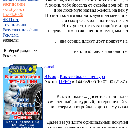
Расписание
А жизнь тебя бросала от судьбы волной, 
автобусов с
и не любимую назвал женой, на век ут
15.04.2026
Но вот твой взгляд наткнулся на меня, и
SETIкет
а я смотрела молча на тебя, не за
Тех. помощь
И ты ушел, не смея подойти и про
Размещение афиш
надеюсь, что на жизненном пути, мы в
Реклама
Разделы
... два сердца плачут друг подругу не
найдись!...ведь я люблю теб
Реклама
e-mail
Юмор
:
Как это было - цензура
Автор:
UFFO
в 14/06/2005 10:05:00
(
2187 
Как это было ... дискотека при вкл
взмыленный, дежурный, остервенелый учи
по вечерам настройка радио на музыка
Далее вы увидите официальный документ
которых содержатся идейно вредные прои