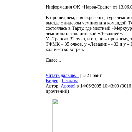
Информация ФК «Нарва-Транс» от 13.06.0
В прошедшем, в воскресенье, туре чемпио
выезде с лидером чемпионата командой Т
состоялась в Тарту, где местный «Меркуур
чемпионата таллиннской «Левадией».
У «Транса» 32 очка, и он, по – прежнему,
ТФМК – 35 очков, у «Левадии» - 33 и у 
количество встреч.
Далее...
Читать дальше...
| 1321 байт
Видео
:
Реклама
Автор:
Apostol
в 14/06/2005 10:43:00
(
3016
прочтений
)