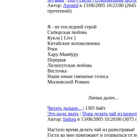
Автор:
Apostol
в 13/06/2005 10:23:00
(
2645
прочтений
)
Я - не последний герой
Сибирская любовь
Кукла [ Live ]
Китайские колокольчики
Реки
Хару-Мамбуру
Перерыв
Лилипутская любовь
Весточка
Наши юные смешные голоса
Московский Романс
Линки далее...
Читать дальше...
| 1305 байт
Это надо знать
:
Пора делать чай из разнот
Автор:
Isidora
в 13/06/2005 10:20:00
(
3075 
Настало время делать чай из разнотравья!
Гости ко мне приезжают и оторваться от н