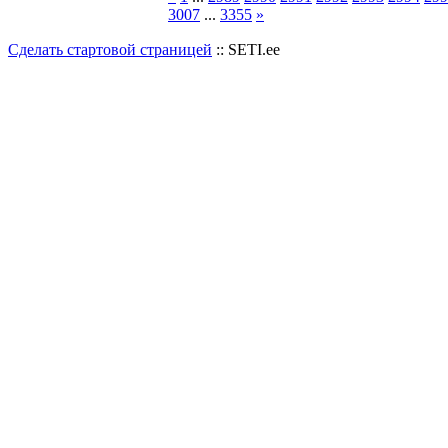
3007
...
3355
»
Сделать стартовой страницей
:: SETI.ee