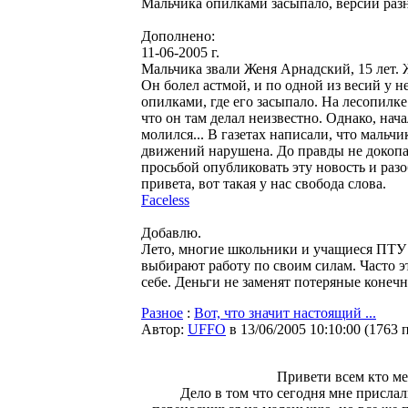
Мальчика опилками засыпало, версии разные
Дополнено:
11-06-2005 г.
Мальчика звали Женя Арнадский, 15 лет. 
Он болел астмой, и по одной из весий у н
опилками, где его засыпало. На лесопилке
что он там делал неизвестно. Однако, нач
молился... В газетах написали, что мальчи
движений нарушена. До правды не докопать
просьбой опубликовать эту новость и разо
привета, вот такая у нас свобода слова.
Faceless
Добавлю.
Лето, многие школьники и учащиеся ПТУ х
выбирают работу по своим силам. Часто эт
себе. Деньги не заменят потеряные конеч
Разное
:
Вот, что значит настоящий ...
Автор:
UFFO
в 13/06/2005 10:10:00
(
1763 
Привети всем кто мен
Дело в том что сегодня мне прислал