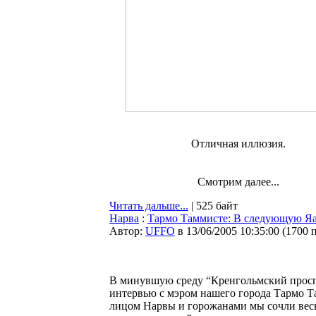
Отличная иллюзия.
Смотрим далее...
Читать дальше...
| 525 байт
Нарва
:
Тармо Таммисте: В следующую Яа
Автор:
UFFO
в 13/06/2005 10:35:00
(
1700 
В минувшую среду “Кренгольмский проспе
интервью с мэром нашего города Тармо Т
лицом Нарвы и горожанами мы сочли вес