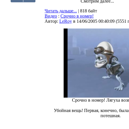
Смотрим далее...
Читать дальше...
| 818 байт
Видео
:
Срочно в номер!
Автор:
LeRoy
в 14/06/2005 00:40:09
(
5551 
Срочно в номер! Лягуха воз
Убойная вещь! Первая, конечно, была
потешная.