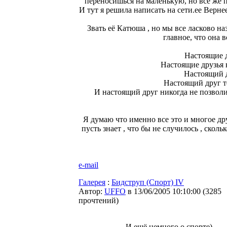
переносишься на маленькую, но все же 
И тут я решила написать на сети.ее Верне
Звать её Катюша , но мы все ласково н
главное, что она 
Настоящие д
Настоящие друзья н
Настоящий др
Настоящий друг те
И настоящий друг никогда не позволит
Я думаю что именно все это и многое дру
пусть знает , что бы не случилось , сколь
e-mail
Галерея
:
Бидструп (Спорт) IV
Автор:
UFFO
в 13/06/2005 10:10:00
(
3285
прочтений
)
И ещё немного о спорте)