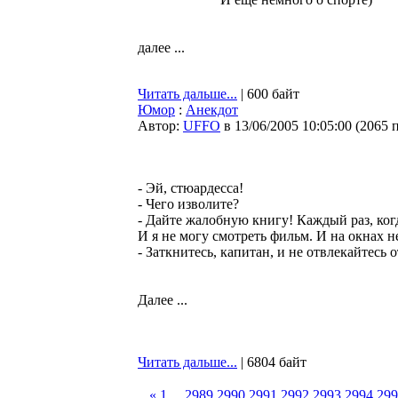
далее ...
Читать дальше...
| 600 байт
Юмор
:
Анекдот
Автор:
UFFO
в 13/06/2005 10:05:00
(
2065 
- Эй, стюардесса!
- Чего изволите?
- Дайте жалобную книгу! Каждый раз, когд
И я не могу смотреть фильм. И на окнах не
- Заткнитесь, капитан, и не отвлекайтесь 
Далее ...
Читать дальше...
| 6804 байт
«
1
...
2989
2990
2991
2992
2993
2994
299