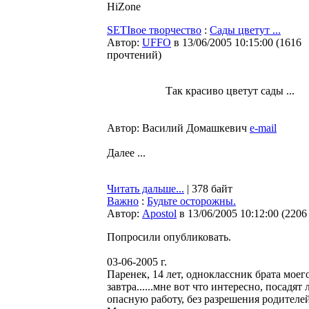
HiZone
SETIвое творчество
:
Сады цветут ...
Автор:
UFFO
в 13/06/2005 10:15:00
(
1616
прочтений
)
Так красиво цветут сады ...
Автор: Василий Домашкевич
e-mail
Далее ...
Читать дальше...
| 378 байт
Важно
:
Будьте осторожны.
Автор:
Apostol
в 13/06/2005 10:12:00
(
2206
Попросили опубликовать.
03-06-2005 г.
Паренек, 14 лет, одноклассник брата моег
завтра......мне вот что интересно, посадя
опасную работу, без разрешения родителе