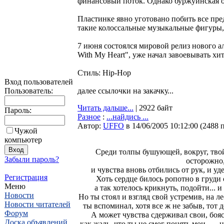
финансовый поток. Однако буржуинская об
Пластинке явно уготовано побить все пр
такие колоссальные музыкальные фигуры
7 июня состоялся мировой релиз нового ал
With My Heart", уже начал завоевывать хи
Стиль: Hip-Hop
Вход пользователей
Пользователь:
далее ссылочки на закачку...
Читать дальше...
| 2922 байт
Пароль:
Разное
:
...найдись ...
Автор:
UFFO
в 14/06/2005 10:12:00
(
2488 
Чужой
компьютер
Среди толпы бушующей, вокруг, твой
Забыли пароль?
осторожно
и чувства вновь отбились от рук, и у
Регистрация
Хоть сердце билось ропотно в груди 
Меню
а так хотелось крикнуть, подойти... 
Новости
Но ты стоял и взгляд свой устремив, на ле
Новости читателей
ты вспоминал, хотя все ж не забыв, тот д
Форум
А может чувства сдерживал свои, боясь
Доска объявлений
как жаль, что ты не смог понять мои.....,