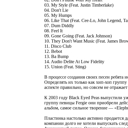
03. My Style (Feat. Justin Timberlake)
04. Don't Lie
05. My Humps
06. Like That (Feat. Cee-Lo, John Legend, T
07. Dum Diddly
08. Feel It
09. Gone Going (Feat. Jack Johnson)
10. They Don't Want Music (Feat. James Bro
11. Disco Club
12. Bebot
13. Ba Bump
14. Audio Delite At Low Fidelity
15. Union (Feat. Sting)
В процессе создания своих песен ребята 
Определять их только как хип-хоп группу
аспекте правильно, но совсем не отражает
К 2003 году Black Eyed Peas выпустили уж
группу певицы Fergie они приобрели дей
альбом, самое сильное творение — «Elephu
Пластинка настолько активно продается да
компании долго не хотели выпускать сле