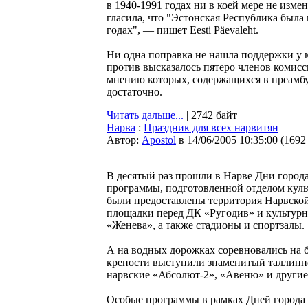
в 1940-1991 годах ни в коей мере не изме
гласила, что "Эстонская Республика была
годах", — пишет Eesti Päevaleht.
Ни одна поправка не нашла поддержки у 
против высказалось пятеро членов комисс
мнению которых, содержащихся в преамбу
достаточно.
Читать дальше...
| 2742 байт
Нарва
:
Праздник для всех нарвитян
Автор:
Apostol
в 14/06/2005 10:35:00
(
1692
В десятый раз прошли в Нарве Дни города
программы, подготовленной отделом куль
были предоставлены территория Нарвской
площадки перед ДК «Ругодив» и культур
«Женева», а также стадионы и спортзалы.
А на водных дорожках соревновались на б
крепости выступили знаменитый таллинн
нарвские «Абсолют-2», «Авеню» и другие
Особые программы в рамках Дней города