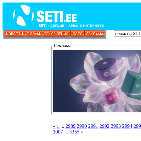
Реклама
«
1
...
2989
2990
2991
2992
2993
2994
299
3007
...
3355
»