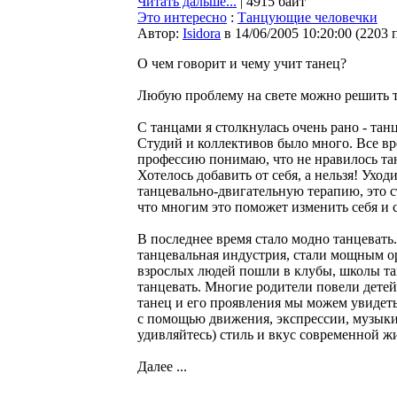
Читать дальше...
| 4915 байт
Это интересно
:
Танцующие человечки
Автор:
Isidora
в 14/06/2005 10:20:00
(
2203 
О чем говорит и чему учит танец?
Любую проблему на свете можно решить т
С танцами я столкнулась очень рано - тан
Студий и коллективов было много. Все вре
профессию понимаю, что не нравилось танц
Хотелось добавить от себя, а нельзя! Уход
танцевально-двигательную терапию, это с
что многим это поможет изменить себя и 
В последнее время стало модно танцевать
танцевальная индустрия, стали мощным о
взрослых людей пошли в клубы, школы тан
танцевать. Многие родители повели детей
танец и его проявления мы можем увидеть
с помощью движения, экспрессии, музыки 
удивляйтесь) стиль и вкус современной ж
Далее ...