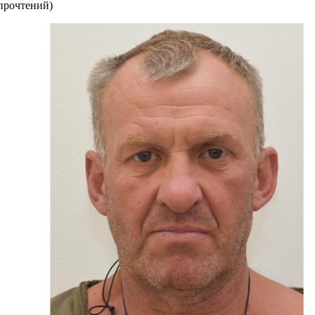
прочтений
)