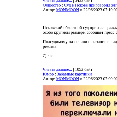
Читать дальше...
| 5433 байт
Общество
:
Суд в Пскове приговорил жит
Автор:
MONMOON
в 22/06/2023 07:10:0
Псковский областной суд признал гражд
особо крупном размере, сообщает пресс
Подсудимому назначили наказание в вид
режима.
Далее...
Читать дальше...
| 1052 байт
Юмор
:
Забавные картинки
Автор:
MONMOON
в 22/06/2023 07:00:0