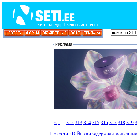
Реклама
«
1
...
312
313
314
315
316
317
318
319
Новости
:
В Йыхви задержали мошенника