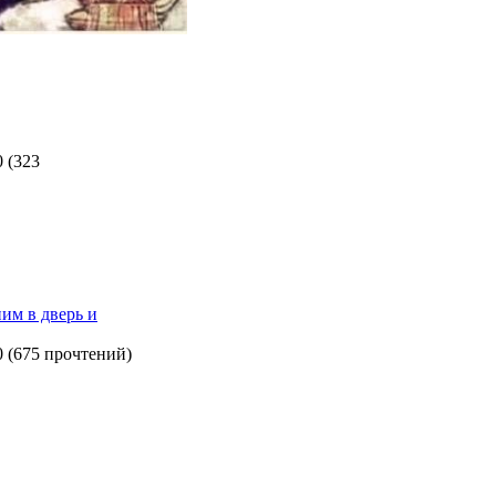
0
(
323
им в дверь и
0
(
675 прочтений
)