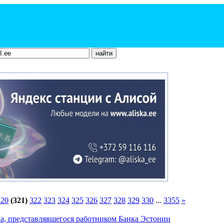
320
(321)
322
323
324
325
326
327
328
329
330
...
3355
»
, представлявшегося работником Банка Эстонии