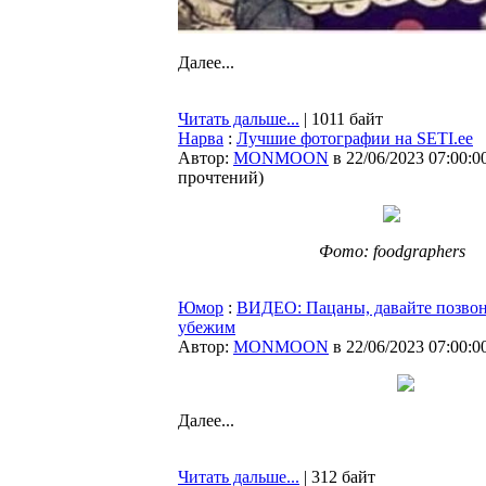
Далее...
Читать дальше...
| 1011 байт
Нарва
:
Лучшие фотографии на SETI.ee
Автор:
MONMOON
в 22/06/2023 07:00:0
прочтений
)
Фото: foodgraphers
Юмор
:
ВИДЕО: Пацаны, давайте позвон
убежим
Автор:
MONMOON
в 22/06/2023 07:00:0
Далее...
Читать дальше...
| 312 байт