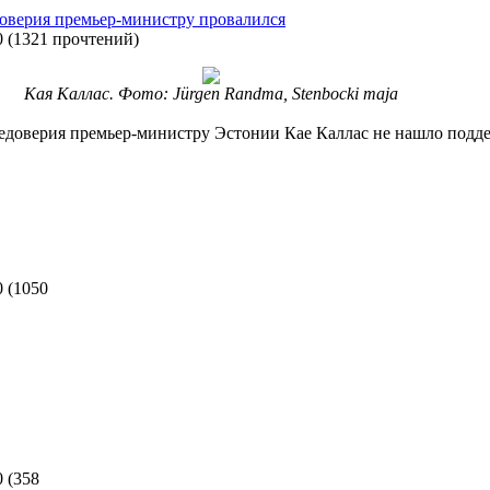
доверия премьер-министру провалился
0
(
1321 прочтений
)
Кая Каллас. Фото: Jürgen Randma, Stenbocki maja
едоверия премьер-министру Эстонии Кае Каллас не нашло подде
0
(
1050
0
(
358