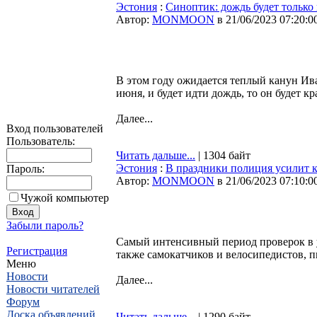
Эстония
:
Синоптик: дождь будет только
Автор:
MONMOON
в 21/06/2023 07:20:0
В этом году ожидается теплый канун Ив
июня, и будет идти дождь, то он будет
Далее...
Вход пользователей
Пользователь:
Читать дальше...
| 1304 байт
Эстония
:
В праздники полиция усилит к
Пароль:
Автор:
MONMOON
в 21/06/2023 07:10:0
Чужой компьютер
Забыли пароль?
Самый интенсивный период проверок в ус
Регистрация
также самокатчиков и велосипедистов, 
Меню
Новости
Далее...
Новости читателей
Форум
Доска объявлений
Читать дальше...
| 1290 байт