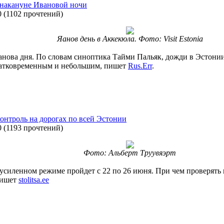
 накануне Ивановой ночи
0
(
1102 прочтений
)
Яанов день в Аккекюла. Фото: Visit Estonia
анова дня. По словам синоптика Тайми Пальяк, дожди в Эстонии
 кратковременным и небольшим, пишет
Rus.Err
.
онтроль на дорогах по всей Эстонии
0
(
1193 прочтений
)
Фото: Альберт Труувяэрт
иленном режиме пройдет с 22 по 26 июня. При чем проверять на
пишет
stolitsa.ee