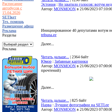
Расписание
Эстония
:
Не хватило голосов: вотум не
автобусов с
Автор:
MONMOON
в 21/06/2023 07:10:0
15.04.2026
SETIкет
Тех. помощь
Размещение афиш
Инициированное 40 депутатами вотум н
Реклама
tribuna.ee
Разделы
Далее...
Реклама
Читать дальше...
| 2364 байт
Юмор
:
Забавные картинки
Автор:
MONMOON
в 21/06/2023 07:00:0
прочтений
)
Далее...
Читать дальше...
| 825 байт
Нарва
:
Лучшие фотографии на SETI.ee
Автор:
MONMOON
в 21/06/2023 07:00:0