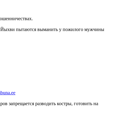
мошенничествах.
 в Йыхви пытаются выманить у пожилого мужчины
ribuna.ee
ов запрещается разводить костры, готовить на