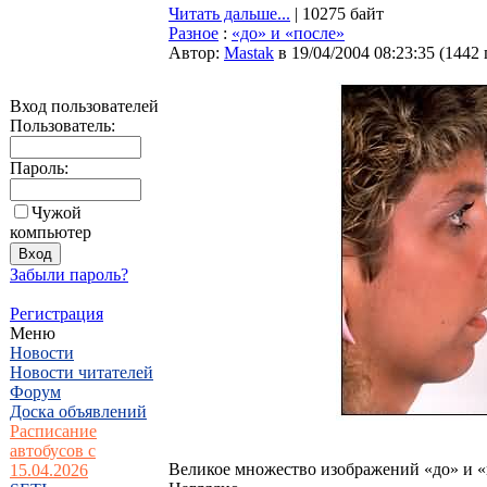
Читать дальше...
| 10275 байт
Разное
:
«до» и «после»
Автор:
Мastak
в 19/04/2004 08:23:35
(
1442
Вход пользователей
Пользователь:
Пароль:
Чужой
компьютер
Забыли пароль?
Регистрация
Меню
Новости
Новости читателей
Форум
Доска объявлений
Расписание
автобусов с
Великое множество изображений «до» и «
15.04.2026