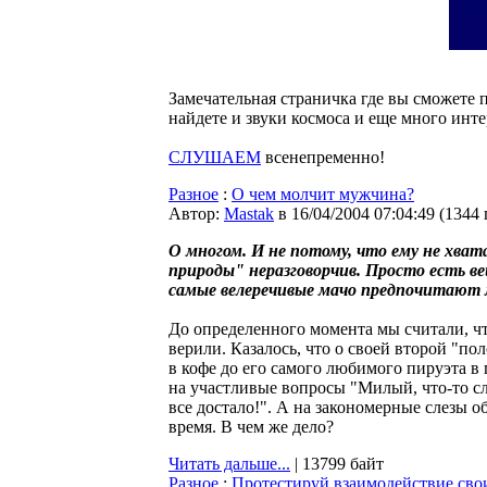
Замечательная страничка где вы сможете 
найдете и звуки космоса и еще много инте
СЛУШАЕМ
всенепременно!
Разное
:
О чем молчит мужчина?
Автор:
Мastak
в 16/04/2004 07:04:49
(
1344
О многом. И не потому, что ему не хва
природы" неразговорчив. Просто есть в
самые велеречивые мачо предпочитают м
До определенного момента мы считали, чт
верили. Казалось, что о своей второй "по
в кофе до его самого любимого пируэта в п
на участливые вопросы "Милый, что-то сл
все достало!". А на закономерные слезы о
время. В чем же дело?
Читать дальше...
| 13799 байт
Разное
:
Протестируй взаимодействие св