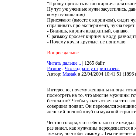
"Прошу прислать вагон кирпича для окон
Hу тут уж ученные мужи засуетились, дав
кому публикация)
Приезжают (вместе с кирпичом), сидит чук
спрашивать про эксперимент, чукча берет
- Видишь, кирпич квадратный, однако.
С размаху бросает кирпич в воду, разводи
- Почему круги круглые, не понимаю.
Вопрос дальше...
Читать дальше...
| 1265 байт
Разное
:
Что содрать у стриптизера
Автор:
Мastak
в 22/04/2004 10:41:51
(
1896
Интересно, почему женщины иногда готов
посмотреть на то, что многие мужчины г
бесплатно? Чтобы узнать ответ на этот во
совершил подвиг. Он переоделся женщин
женский ночной клуб на мужской стрипти
Честно говоря, я от себя такого не ожидал
раз видел, как мужчины переодеваются в 
тяжкие, но чтобы самому... Тем не менее я