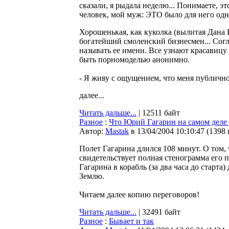
сказали, я рыдала неделю... Понимаете, 
человек, мой муж: ЭТО было для него одн
Хорошенькая, как куколка (вылитая Дана Б
богатейший смоленский бизнесмен... Согла
называть ее имени. Все узнают красавицу 
быть порномоделью анонимно.
- Я живу с ощущением, что меня публично
далее...
Читать дальше...
| 12511 байт
Разное
:
Что Юрий Гагарин на самом деле 
Автор:
Мastak
в 13/04/2004 10:10:47
(
1398
Полет Гагарина длился 108 минут. О том, 
свидетельствует полная стенограмма его 
Гагарина в корабль (за два часа до старт
Землю.
Читаем далее копию переговоров!
Читать дальше...
| 32491 байт
Разное
:
Бывает и так