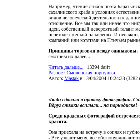
Например, чтение стихов поэта Баратынск
сахалинского краба в условиях естествен
видов человеческой деятельности к данн
отношение. Все мы так или иначе что-ниб
идеи, собственный невероятный талант ме
переходе с кепкой на коленях. И неважно
компаний или котятами на Птичьем рынке
Принципы торговли всюду одинаковы.
смотрим их далее...
Читать дальше...
| 13394 байт
Разное
:
Смоленская порнушка
Автор:
Мastak
в 13/04/2004 10:24:33
(
3282
Люди сдавали в проявку фотографии. Сн
Вдруг снимки всплыли... на порнодиске!
Среди краденых фотографий встречает
красота.
Она приехала на встречу в соплях и губно
- Все узнают меня, все обслюнявливают э