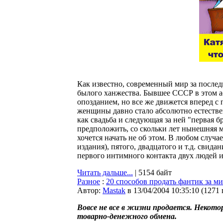
Как известно, современный мир за послед
былого ханжества. Бывшее СССР в этом ас
опозданием, но все же движется вперед 
женщины давно стало абсолютно естествен
как свадьба и следующая за ней "первая б
предположить, со скольки лет нынешняя м
хочется начать не об этом. В любом случа
издания), пятого, двадцатого и т.д. свид
первого интимного контакта двух людей и
Читать дальше...
| 5154 байт
Разное
:
20 способов продать фантик за м
Автор:
Мastak
в 13/04/2004 10:35:10
(
1271
Вовсе не все в жизни продается. Некот
товарно-денежного обмена.