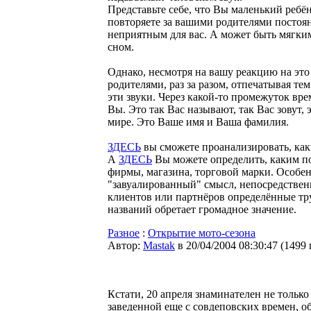
Представьте себе, что Вы маленький ребё
повторяете за вашими родителями постоян
неприятным для вас. А может быть мягки
сном.
Однако, несмотря на вашу реакцию на это
родителями, раз за разом, отпечатывая т
эти звуки. Через какой-то промежуток вре
Вы. Это так Вас называют, так Вас зовут
мире. Это Ваше имя и Ваша фамилия.
ЗДЕСЬ
вы сможете проанализировать, ка
А
ЗДЕСЬ
Вы можете определить, каким по
фирмы, магазина, торговой марки. Особенн
"завуалированный" смысл, непосредствен
клиентов или партнёров определённые тру
названий обретает громадное значение.
Разное
:
Открытие мото-сезона
Автор:
Мastak
в 20/04/2004 08:30:47
(
1499
Кстати, 20 апреля знаминателен не только 
заведенной еще с совдеповских времен, 