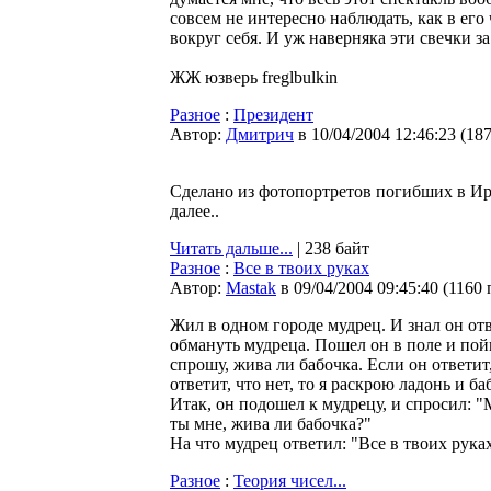
совсем не интересно наблюдать, как в его 
вокруг себя. И уж наверняка эти свечки за
ЖЖ юзверь freglbulkin
Разное
:
Президент
Автор:
Дмитрич
в 10/04/2004 12:46:23
(
18
Сделано из фотопортретов погибших в Ир
далее..
Читать дальше...
| 238 байт
Разное
:
Все в твоих руках
Автор:
Мastak
в 09/04/2004 09:45:40
(
1160 
Жил в одном городе мудрец. И знал он от
обмануть мудреца. Пошел он в поле и пойм
спрошу, жива ли бабочка. Если он ответит, 
ответит, что нет, то я раскрою ладонь и ба
Итак, он подошел к мудрецу, и спросил: "М
ты мне, жива ли бабочка?"
На что мудрец ответил: "Все в твоих рука
Разное
:
Теория чисел...