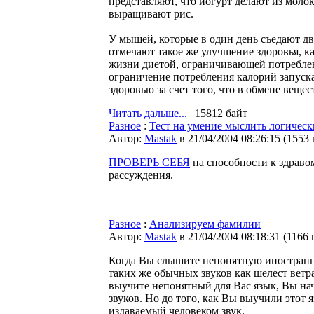
представляют, что йогурт делают из молок
выращивают рис.
У мышей, которые в один день съедают д
отмечают такое же улучшение здоровья, 
жизни диетой, ограничивающей потреблен
ограничение потребления калорий запуск
здоровью за счет того, что в обмене вещес
Читать дальше...
| 15812 байт
Разное
:
Тест на умение мыслить логическ
Автор:
Мastak
в 21/04/2004 08:26:15
(
1553
ПРОВЕРЬ СЕБЯ
на способности к здрав
рассуждения.
Разное
:
Анализируем фамилии
Автор:
Мastak
в 21/04/2004 08:18:31
(
1166 
Когда Вы слышите непонятную иностранную
таких же обычных звуков как шелест ветра
выучите непонятный для Вас язык, Вы начн
звуков. Но до того, как Вы выучили этот 
издаваемый человеком звук.