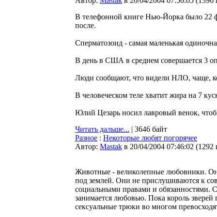
Автор:
Мastak
в 20/04/2004 07:56:05
(
1396
В телефонной книге Нью-Йорка было 22 ф
после.
Сперматозоид - самая маленькая одиночная
В день в США в среднем совершается 3 оп
Люди сообщают, что видели НЛО, чаще, ко
В человеческом теле хватит жира на 7 кус
Юлий Цезарь носил лавровый венок, чтоб
Читать дальше...
| 3646 байт
Разное
:
Некоторые любят погорячее
Автор:
Мastak
в 20/04/2004 07:46:02
(
1292
Животные - великолепные любовники. Они з
под землей. Они не прислушиваются к сове
социальными правами и обязанностями. Сек
занимается любовью. Пока король зверей 
сексуальные трюки во многом превосходят