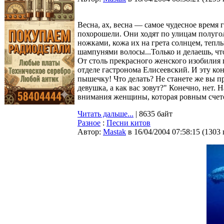
Весна, ах, весна — самое чудесное время
похорошели. Они ходят по улицам полугол
ножками, кожа их на грета солнцем, теп
шампунями волосы...Только и делаешь, что
От столь прекрасного женского изобилия г
отделе гастронома Елисеевский. И эту кон
пышечку! Что делать? Не станете же вы п
девушка, а как вас зовут?" Конечно, нет. 
внимания женщины, которая ровным счетом 
Читать дальше...
| 8635 байт
Разное
:
Песни китов
Автор:
Мastak
в 16/04/2004 07:58:15
(
1303