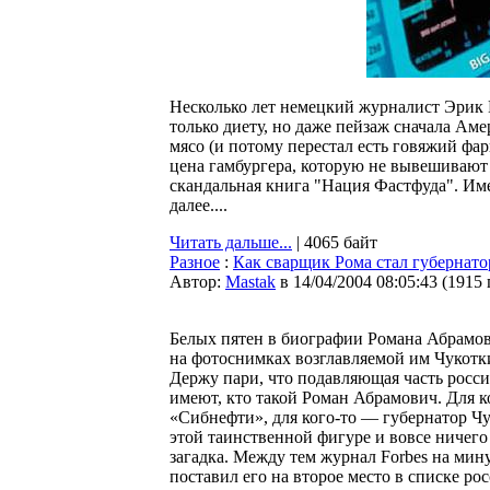
Несколько лет немецкий журналист Эрик Ш
только диету, но даже пейзаж сначала Амер
мясо (и потому перестал есть говяжий фар
цена гамбургера, которую не вывешивают
скандальная книга "Нация Фастфуда". Име
далее....
Читать дальше...
| 4065 байт
Разное
:
Как сварщик Рома стал губернат
Автор:
Мastak
в 14/04/2004 08:05:43
(
1915
Белых пятен в биографии Романа Абрамов
на фотоснимках возглавляемой им Чукотк
Держу пари, что подавляющая часть росси
имеют, кто такой Роман Абрамович. Для к
«Сибнефти», для кого-то — губернатор Чу
этой таинственной фигуре и вовсе ничего 
загадка. Между тем журнал Forbes на мин
поставил его на второе место в списке ро