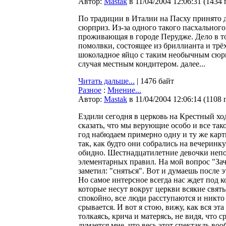
Автор:
Мastak
в 11/04/2004 12:06:31
(
1434 
По традиции в Италии на Пасху принято 
сюрприз. Из-за одного такого пасхального 
проживающая в городе Перудже. Дело в то
помолвки, состоящее из бриллианта и трё
шоколадное яйцо с таким необычным сюр
случая местным кондитером. далее...
Читать дальше...
| 1476 байт
Разное
:
Мнение...
Автор:
Мastak
в 11/04/2004 12:06:14
(
1108 
Ездили сегодня в церковь на Крестный хо
сказать, что мы верующие особо и все тако
год набюдаем примерно одну и ту же карт
так, как будто они собрались на вечеринк
обидно. Шестнадцатилетние девочки непон
элементарных правил. На мой вопрос "За
заметил: "сняться". Вот и думаешь после э
Но самое интерсное всегда нас ждет под к
которые несут вокруг церкви всякие свя
спокойно, все люди расступаются и никто 
срывается. И вот я стою, вижу, как вся эт
толкаясь, крича и матерясь, не видя, что 
думается мне, что весь этот спектакль воо