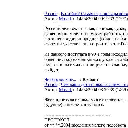
Разное
:
В стойло! Самая страшная разнов
Автор:
Мastak
в 14/04/2004 09:19:33
(
1307
Русский человек - пьяная, ленивая, тупая
существо не хочет и не может работать, о
люто ненавидит инородцев (жидов пархатых
столетий участвовали в строительстве Гос
Из данного постулата в 90-е годы исходил
большинство) находившихся у власти либе
нет, загоним их железной рукой в счастье,
выйдет.
Читать дальше...
| 7362 байт
Разное
:
Чем ваши дети в школе занимают
Автор:
Мastak
в 14/04/2004 08:50:39
(
1469
Жена принесла из школы, я не поленился 
будущие) в школе занимаются.
----------------------------------------------
ПРОТОКОЛ
от **.**.2004 заседания малого педсовета