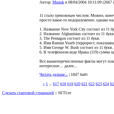
Автор:
Мastak
в 08/04/2004 10:11:09
(
2667 
11 стало тревожным числом. Можно, конеч
просто какое-то недоразумение, однако н
1. Название New York City состоит из 11 б
2. Название Afghanistan состоит из 11 букв
3. The Pentagon состоит из 11 букв.
4. Имя Ramsin Yuseb (террорист, покушавш
5. Имя George W. Bush состоит из 11 букв.
6. В телефонном коде Ирака (119) сумма ц
Все вышеперечисленные факты могут пока
интересное… далее...
Читать дальше...
| 1847 байт
«
1
...
617
618
619
620
621
622
623
624
62
Сделать стартовой страницей
:: SETI.ee