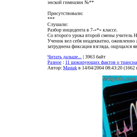
энской гимназии №**
Присутствовали:
***
Слушали:
Разбор инцидента в 7-«*» классе.
Со второго урока второй смены учитель Н.
Ученик вел себя неадекватно, оживленно ж
затруднена фиксация взгляда, ощущался явн
Читать дальше...
| 3963 байт
Разное
:
11 шокирующих фактов о трансн
Автор:
Мastak
в 14/04/2004 08:43:20
(
1662