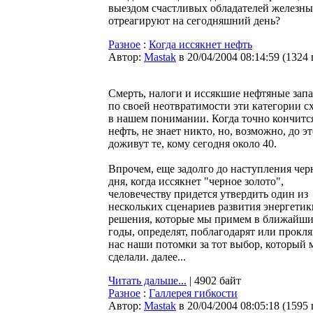
выездом счастливых обладателей железных
отреагируют на сегодняшний день?
Разное
:
Когда иссякнет нефть
Автор:
Мastak
в 20/04/2004 08:14:59
(
1324
Смерть, налоги и иссякшие нефтяные запа
по своей неотвратимости эти категории с
в нашем понимании. Когда точно кончитс
нефть, не знает никто, но, возможно, до э
доживут те, кому сегодня около 40.
Впрочем, еще задолго до наступления чер
дня, когда иссякнет "черное золото",
человечеству придется утвердить один из
нескольких сценариев развития энергетик
решения, которые мы примем в ближайш
годы, определят, поблагодарят или прокл
нас наши потомки за тот выбор, который 
сделали. далее...
Читать дальше...
| 4902 байт
Разное
:
Галлерея гибкости
Автор:
Мastak
в 20/04/2004 08:05:18
(
1595