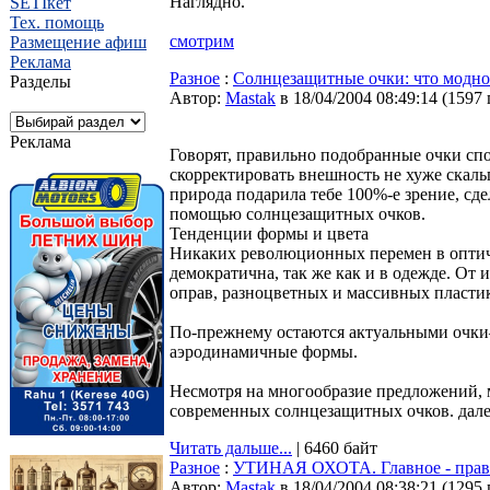
Наглядно.
SETIкет
Тех. помощь
смотрим
Размещение афиш
Реклама
Разное
:
Солнцезащитные очки: что модно 
Разделы
Автор:
Мastak
в 18/04/2004 08:49:14
(
1597
Реклама
Говорят, правильно подобранные очки сп
скорректировать внешность не хуже скаль
природа подарила тебе 100%-е зрение, сде
помощью солнцезащитных очков.
Тенденции формы и цвета
Никаких революционных перемен в оптиче
демократична, так же как и в одежде. От
оправ, разноцветных и массивных пласти
По-прежнему остаются актуальными очки–
аэродинамичные формы.
Несмотря на многообразие предложений,
современных солнцезащитных очков. далее
Читать дальше...
| 6460 байт
Разное
:
УТИНАЯ ОХОТА. Главное - прави
Автор:
Мastak
в 18/04/2004 08:38:21
(
1295