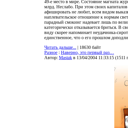
49-е место в мире. Состояние магната жур
млрд. Неслабо. При этом своих капитало
афишировать не любит, всем видом выказ
наплевательское отношение к нормам свет
парадный смокинг надевает лишь по вели
категорически отказывается бриться. В 
виду скорее напоминает неудачника-сироту
единственное, что о его прошлом доподлин
Читать дальше...
| 18630 байт
Разное
:
Наверно, это первый раз…
Автор:
Мastak
в 13/04/2004 11:33:15
(
1511 