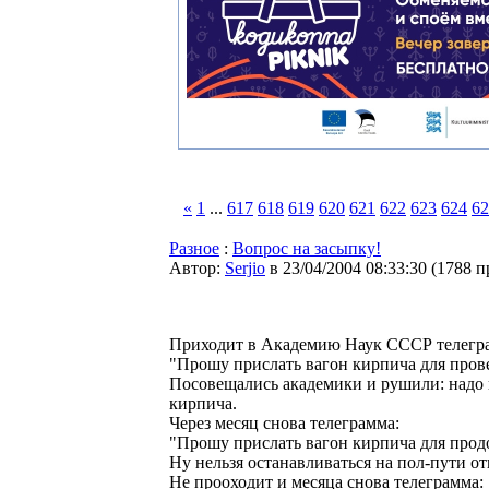
«
1
...
617
618
619
620
621
622
623
624
62
Разное
:
Вопрос на засыпку!
Автор:
Serjio
в 23/04/2004 08:33:30
(
1788 п
Приходит в Академию Hаук СССР телегра
"Прошу прислать вагон кирпича для пров
Посовещались академики и рушили: надо п
кирпича.
Через месяц снова телеграмма:
"Прошу прислать вагон кирпича для прод
Hу нельзя останавливаться на пол-пути о
Hе прооходит и месяца снова телеграмма: