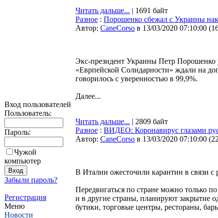
Читать дальше...
| 1691 байт
Разное
:
Порошенко сбежал с Украины нак
Автор:
CaneCorso
в 13/03/2020 07:10:00
(
1
Экс-президент Украины Петр Порошенко уе
«Еврпейской Солидарности» ждали на допр
говорилось с уверенностью в 99,9%.
Далее...
Вход пользователей
Пользователь:
Читать дальше...
| 2809 байт
Разное
:
ВИДЕО: Коронавирус глазами ру
Пароль:
Автор:
CaneCorso
в 13/03/2020 07:10:00
(
2
Чужой
компьютер
В Италии ожесточили карантин в связи с
Забыли пароль?
Передвигаться по стране можно только по
Регистрация
и в другие страны, планируют закрытие о
Меню
бутики, торговые центры, рестораны, бары
Новости