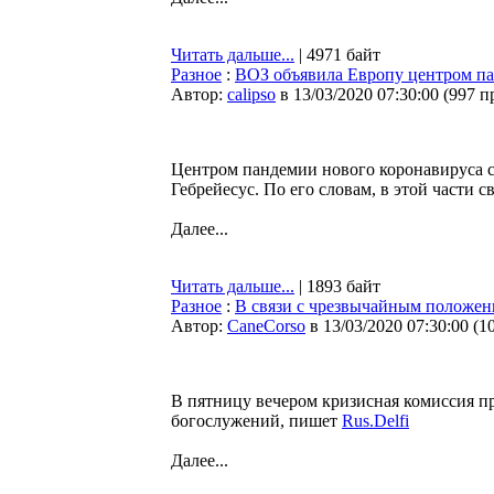
Читать дальше...
| 4971 байт
Разное
:
ВОЗ объявила Европу центром п
Автор:
calipso
в 13/03/2020 07:30:00
(
997 п
Центром пандемии нового коронавируса с
Гебрейесус. По его словам, в этой части 
Далее...
Читать дальше...
| 1893 байт
Разное
:
В связи с чрезвычайным положен
Автор:
CaneCorso
в 13/03/2020 07:30:00
(
1
В пятницу вечером кризисная комиссия пр
богослужений, пишет
Rus.Delfi
Далее...