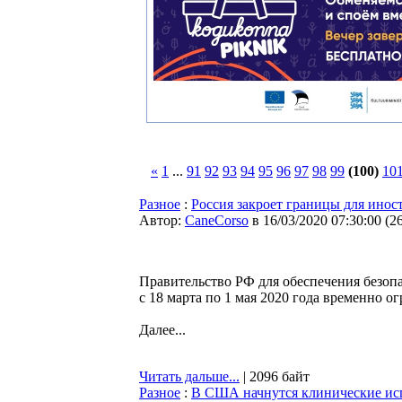
«
1
...
91
92
93
94
95
96
97
98
99
(100)
10
Разное
:
Россия закроет границы для иност
Автор:
CaneCorso
в 16/03/2020 07:30:00
(
2
Правительство РФ для обеспечения безоп
с 18 марта по 1 мая 2020 года временно 
Далее...
Читать дальше...
| 2096 байт
Разное
:
В США начнутся клинические ис