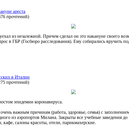
ануне ареста
676 прочтений
)
хал из незалежной. Причем сделал он это накануне своего возм
ос в ГБР (Госбюро расследования). Ему собирались вручить под
сских в Италии
275 прочтений
)
 ростом эпидемии коронавируса.
 очень важным причинам (работа, здоровье, семья) с заполнение
дного из аэропортов Милана. Закрыты все учебные заведения до 
, кафе, салоны красоты, отели, парикмахерские.