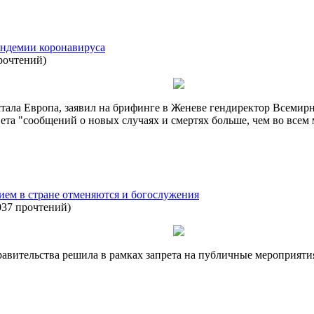
андемии коронавируса
рочтений
)
тала Европа, заявил на брифинге в Женеве гендиректор Всемир
света "сообщений о новых случаях и смертях больше, чем во всем
ием в стране отменяются и богослужения
037 прочтений
)
авительства решила в рамках запрета на публичные мероприятия