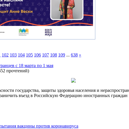
1
102
103
104
105
106
107
108
109
...
638
»
ранцев с 18 марта по 1 мая
652 прочтений
)
асности государства, защиты здоровья населения и нераспрост
ограничить въезд в Российскую Федерацию иностранных граждан 
пытания вакцины против коронавируса