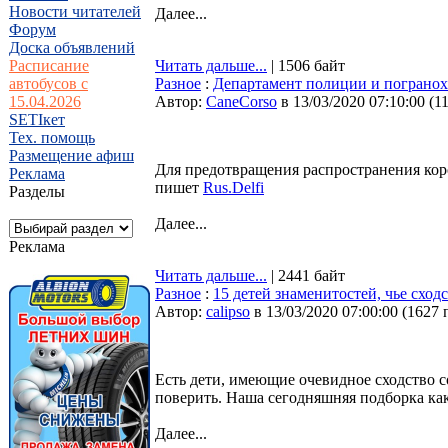
Новости читателей
Далее...
Форум
Доска объявлений
Расписание
Читать дальше...
| 1506 байт
автобусов с
Разное
:
Департамент полиции и погранох
15.04.2026
Автор:
CaneCorso
в 13/03/2020 07:10:00
(
1
SETIкет
Тех. помощь
Размещение афиш
Для предотвращения распространения кор
Реклама
пишет
Rus.Delfi
Разделы
Далее...
Реклама
Читать дальше...
| 2441 байт
Разное
:
15 детей знаменитостей, чье сход
Автор:
calipso
в 13/03/2020 07:00:00
(
1627 
Есть дети, имеющие очевидное сходство со
поверить. Наша сегодняшняя подборка как 
Далее...