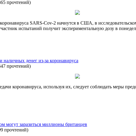
365 прочтений
)
оронавируса SARS-Cov-2 начнутся в США, в исследовательском ц
ый участник испытаний получит экспериментальную дозу в понеде
и наличных денег из-за коронавируса
347 прочтений
)
едачи коронавируса, используя их, следует соблюдать меры пре
ом могут заразиться миллионы британцев
99 прочтений
)