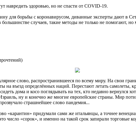
ут навредить здоровью, но не спасти от COVID-19.
цину для борьбы с коронавирусом, диванные эксперты дают в Се
в большинстве случаев, такие методы не только не помогают, но
прочтений
)
пулярное слово, распространившееся по всему миру. На свои гр
еты на въезд определённых наций. Перестают летать самолеты, к
деть дома и косо поглядывать на тех, кто недавно вернулся хот
Израиль, ну и конечно же многие европейские страны. Мир потих
прозвучало страшнейшее слово пандемия...
лово «карантин» придумали сами же итальянцы, а точнее венециа
 это число «сорок», и именно на такой срок запирали торговые 