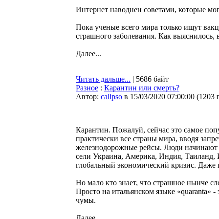
Интернет наводнен советами, которые мог
Пока ученые всего мира только ищут вак
страшного заболевания. Как выяснилось, 
Далее...
Читать дальше...
| 5686 байт
Разное
:
Карантин или смерть?
Автор:
calipso
в 15/03/2020 07:00:00
(
1203 
Карантин. Пожалуй, сейчас это самое по
практически все страны мира, вводя запр
железнодорожные рейсы. Люди начинают си
сели Украина, Америка, Индия, Таиланд, 
глобальный экономический кризис. Даже 
Но мало кто знает, что страшное нынче с
Просто на итальянском языке «quaranta» -
чумы.
Далее...