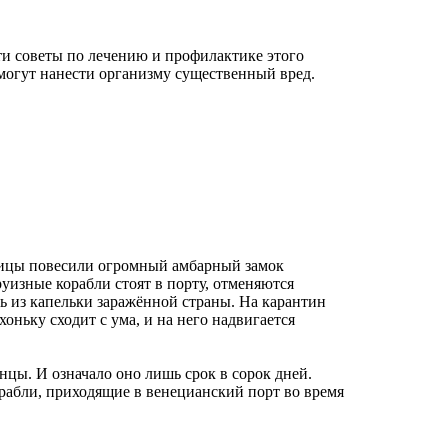
ти советы по лечению и профилактике этого
 могут нанести организму существенный вред.
аницы повесили огромный амбарный замок
руизные корабли стоят в порту, отменяются
ь из капельки заражённой страны. На карантин
оньку сходит с ума, и на него надвигается
нцы. И означало оно лишь срок в сорок дней.
корабли, приходящие в венецианский порт во время