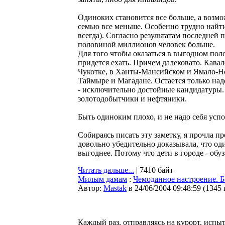
Одиноких становится все больше, а возм
семью все меньше. Особенно трудно найти
всегда). Согласно результатам последней п
половиной миллионов человек больше.
Для того чтобы оказаться в выгодном пол
придется ехать. Причем далековато. Кавал
Чукотке, в Ханты-Мансийском и Ямало-Н
Таймыре и Магадане. Остается только над
- исключительно достойные кандидатуры.
золотодобытчики и нефтяники.
Быть одиноким плохо, и не надо себя усп
Собираясь писать эту заметку, я прочла 
довольно убедительно доказывала, что од
выгоднее. Потому что дети в городе - обуза
Читать дальше...
| 7410 байт
Милым дамам
:
Чемоданное настроение. Бе
Автор:
Мastak
в 24/06/2004 09:48:59
(
1345
Каждый раз, отправляясь на курорт, испы