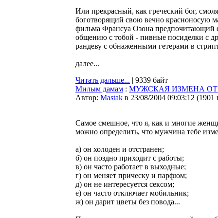
Или прекрасный, как греческий бог, смоля
боготворящий свою вечно красноносую м
фильма Франсуа Озона предпочитающий фу
общению с тобой - пивные посиделки с др
рандеву с обнаженными гетерами в стрипт
далее...
Читать дальше...
| 9339 байт
Милым дамам
:
МУЖСКАЯ ИЗМЕНА ОТ 
Автор:
Мastak
в 23/08/2004 09:03:12
(
1901
Самое смешное, что я, как и многие женщ
можно определить, что мужчина тебе изме
а) он холоден и отстранен;
б) он поздно приходит с работы;
в) он часто работает в выходные;
г) он меняет прическу и парфюм;
д) он не интересуется сексом;
е) он часто отключает мобильник;
ж) он дарит цветы без повода...