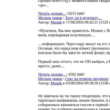
Прошел всего год с момента нашей свадьбы
«да»...
Читать дальше...
| 9215 байт
Милым дамам
:
Хочу ли я мужчину…
Автор:
Мastak
в 17/08/2004 08:42:11
(
1529 
«Мужчина, Вы мне нравитесь. Можно с Ва
меня, переваривая полученную…
…информацию. Через пару минут на его ли
Осознав, что перед ним объект противоп
неплохо было бы завести легкий флирт, м
Первый шок оттого, что не ОН выбрал, а Е
просто. далее....
Читать дальше...
| 4592 байт
Милым дамам
:
Секс на первом свидании
Автор:
Мastak
в 03/08/2004 09:58:39
(
3108
Не замечала ли ты такую тенденцию, что 
тщательно выбриваешь линию бикини, и п
собираешься заниматься сексом в первый 
почему ты особенно внимательна к своему