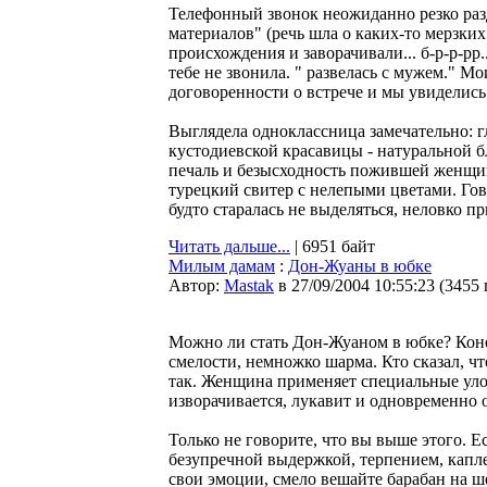
Телефонный звонок неожиданно резко раз
материалов" (речь шла о каких-то мерзки
происхождения и заворачивали... б-р-р-рр
тебе не звонила. " развелась с мужем." М
договоренности о встрече и мы увиделись
Выглядела одноклассница замечательно: г
кустодиевской красавицы - натуральной бл
печаль и безысходность пожившей женщи
турецкий свитер с нелепыми цветами. Гов
будто старалась не выделяться, неловко п
Читать дальше...
| 6951 байт
Милым дамам
:
Дон-Жуаны в юбке
Автор:
Мastak
в 27/09/2004 10:55:23
(
3455
Можно ли стать Дон-Жуаном в юбке? Кон
смелости, немножко шарма. Кто сказал, ч
так. Женщина применяет специальные уло
изворачивается, лукавит и одновременно 
Только не говорите, что вы выше этого. 
безупречной выдержкой, терпением, капле
свои эмоции, смело вешайте барабан на ше