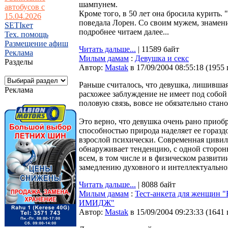
шампунем.
автобусов с
Кроме того, в 50 лет она бросила курить. 
15.04.2026
поведала Лорен. Со своим мужем, знамени
SETIкет
подробнее читаем далее...
Тех. помощь
Размещение афиш
Читать дальше...
| 11589 байт
Реклама
Милым дамам
:
Девушка и секс
Разделы
Автор:
Мastak
в 17/09/2004 08:55:18
(
1955
Раньше считалось, что девушка, лишившая
Реклама
расхожее заблуждение не имеет под собо
половую связь, вовсе не обязательно ста
Это верно, что девушка очень рано приобр
способностью природа наделяет ее горазд
взрослой психически. Современная цивили
обнаруживает тенденцию, с одной сторон
всем, в том числе и в физическом развити
замедлению духовного и интеллектуальног
Читать дальше...
| 8088 байт
Милым дамам
:
Тест-анкета для женщ
ИМИДЖ"
Автор:
Мastak
в 15/09/2004 09:23:33
(
1641