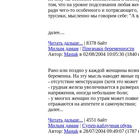
том, что на уровне подсознания любая же
ради чего-то особенного и потрясающего, 
трусики, мысленно мы говорим себе: "А 
далее....
Читать дальше...
| 8378 байт
Милым дамам
:
Признаки беременности
Автор:
Мastak
в 02/08/2004 10:05:30
(
1840
Рано или поздно у каждой женщины возни
беременна. На эту мысль наводят явные п
- отсутствие менструации (хотя это может
- грудная железа увеличивается в размер
напряжения, иногда небольшие боли;
- у многих женщин по утрам может появит
отражаются на аппетите и самочувствии;
далее...
Читать дальше...
| 4551 байт
Милым дамам
:
Супер-каблучная обувь
Автор:
Мastak
в 28/07/2004 09:49:07
(
1787