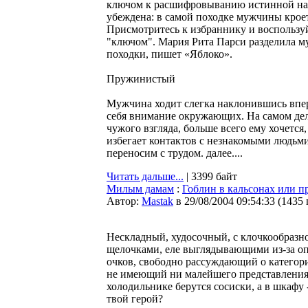
ключом к расшифровыванию истинной на
убеждена: в самой походке мужчины кроетс
Присмотритесь к избраннику и воспольз
"ключом". Мария Рита Парси разделила 
походки, пишет «Яблоко».
Пружинистый
Мужчина ходит слегка наклонившись впер
себя внимание окружающих. На самом деле
чужого взгляда, больше всего ему хочетс
избегает контактов с незнакомыми людьми
переносим с трудом. далее....
Читать дальше...
| 3399 байт
Милым дамам
:
Гоблин в кальсонах или п
Автор:
Мastak
в 29/08/2004 09:54:33
(
1435
Нескладный, худосочный, с клочкообразно
щелочками, еле выглядывающими из-за о
очков, свободно рассуждающий о категор
не имеющий ни малейшего представления 
холодильнике берутся сосиски, а в шкафу 
твой герой?