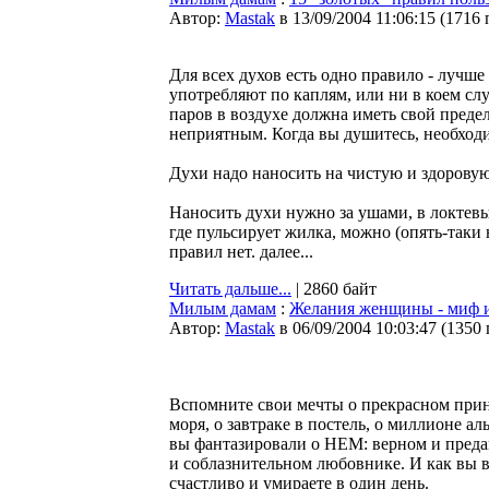
Автор:
Мastak
в 13/09/2004 11:06:15
(
1716 
Для всех духов есть одно правило - лучш
употребляют по каплям, или ни в коем сл
паров в воздухе должна иметь свой предел
неприятным. Когда вы душитесь, необход
Духи надо наносить на чистую и здоровую
Наносить духи нужно за ушами, в локтевы
где пульсирует жилка, можно (опять-так
правил нет. далее...
Читать дальше...
| 2860 байт
Милым дамам
:
Желания женщины - миф и
Автор:
Мastak
в 06/09/2004 10:03:47
(
1350
Вспомните свои мечты о прекрасном принце
моря, о завтраке в постель, о миллионе ал
вы фантазировали о НЕМ: верном и преда
и соблазнительном любовнике. И как вы вс
счастливо и умираете в один день.