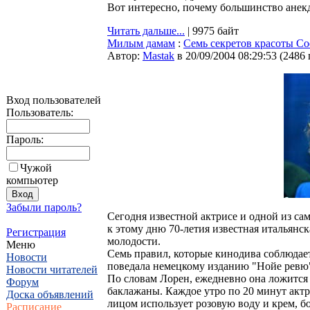
Вот интересно, почему большинство анекд
Читать дальше...
| 9975 байт
Милым дамам
:
Семь секретов красоты С
Автор:
Мastak
в 20/09/2004 08:29:53
(
2486
Вход пользователей
Пользователь:
Пароль:
Чужой
компьютер
Забыли пароль?
Сегодня известной актрисе и одной из са
к этому дню 70-летия известная итальянс
Регистрация
молодости.
Меню
Семь правил, которые кинодива соблюдает
Новости
поведала немецкому изданию "Нойе ревю
Новости читателей
По словам Лорен, ежедневно она ложится с
Форум
баклажаны. Каждое утро по 20 минут актри
Доска объявлений
лицом использует розовую воду и крем, 
Расписание