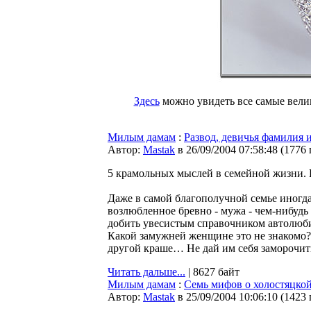
Здесь
можно увидеть все самые велик
Милым дамам
:
Развод, девичья фамилия 
Автор:
Мastak
в 26/09/2004 07:58:48
(
1776
5 крамольных мыслей в семейной жизни. 
Даже в самой благополучной семье иногд
возлюбленное бревно - мужа - чем-нибудь 
добить увесистым справочником автолюб
Какой замужней женщине это не знакомо? 
другой краше… Не дай им себя заморочить!
Читать дальше...
| 8627 байт
Милым дамам
:
Семь мифов о холостяцкой
Автор:
Мastak
в 25/09/2004 10:06:10
(
1423