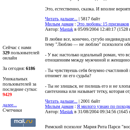
Это, естественно, сказка. И вполне вероятн
Читать дальше...
| 5817 байт
Милым дамам
:
Это любовь: 15 признаков
Автор:
Мastak
в 05/09/2004 12:40:17
(
1528
В любви все, конечно, сугубо индивидуал
тему "Люблю — не люблю" психологи об
Сейчас с нами
329
пользователей
- У вас настолько идеальный роман, что в
онлайн
отношениям между мужчиной и женщиной 
За сегодня:
6186
- Ты чувствуешь себя безумно счастливой
отнимет ли его судьба?
Уникальных
пользователей за
- Ты не злишься, не пилишь его и не хло
последние сутки:
сантехника или называет тетку, которая от
9429
Читать дальше...
| 2001 байт
далее...
Милым дамам
:
Я милого узнаю по поход
Счетчики
Автор:
Мastak
в 31/08/2004 09:34:56
(
1645
Римский психолог Мария Рита Парси "во