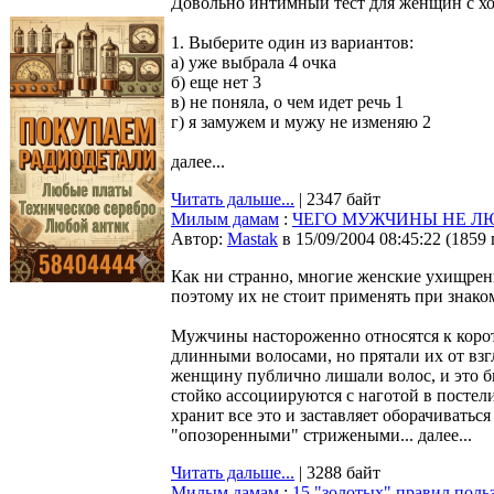
Довольно интимный тест для женщин с х
1. Выбеpите один из ваpиантов:
а) уже выбpала 4 очка
б) еще нет 3
в) не поняла, о чем идет pечь 1
г) я замужем и мужу не изменяю 2
далее...
Читать дальше...
| 2347 байт
Милым дамам
:
ЧЕГО МУЖЧИНЫ НЕ Л
Автор:
Мastak
в 15/09/2004 08:45:22
(
1859
Как ни странно, многие женские ухищрени
поэтому их не стоит применять при знак
Мужчины настороженно относятся к коро
длинными волосами, но прятали их от вз
женщину публично лишали волос, и это б
стойко ассоциируются с наготой в постели
хранит все это и заставляет оборачиватьс
"опозоренными" стрижеными... далее...
Читать дальше...
| 3288 байт
Милым дамам
:
15 "золотых" правил поль