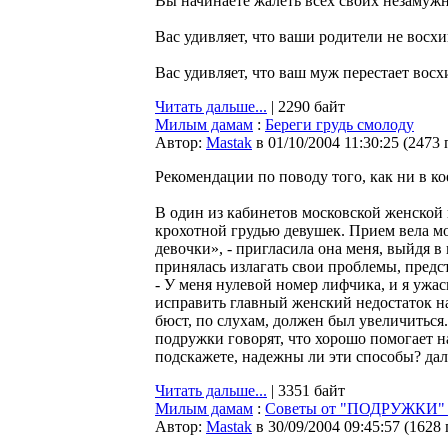
Вы начинаете жалеть всех своих незамужн
Вас удивляет, что ваши родители не вос
Вас удивляет, что ваш муж перестает восх
Читать дальше...
| 2290 байт
Милым дамам
:
Береги грудь смолоду
Автор:
Мastak
в 01/10/2004 11:30:25
(
2473 
Рекомендации по поводу того, как ни в ко
В один из кабинетов московской женской 
крохотной грудью девушек. Прием вела мо
девочки», - пригласила она меня, выйдя в
принялась излагать свои проблемы, пред
- У меня нулевой номер лифчика, и я ужа
исправить главный женский недостаток на
бюст, по слухам, должен был увеличиться.
подружки говорят, что хорошо помогает н
подскажете, надежны ли эти способы? дале
Читать дальше...
| 3351 байт
Милым дамам
:
Советы от "ПОДРУЖКИ" - 
Автор:
Мastak
в 30/09/2004 09:45:57
(
1628