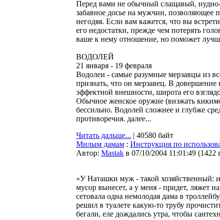
Перед вами не обычный слащавый, нудно-
забавное досье на мужчин, позволяющее п
негодяя. Если вам кажется, что вы встрет
его недостатки, прежде чем потерять голо
ваше к нему отношение, но поможет лучше
ВОДОЛЕЙ
21 января - 19 февраля
Водолеи - самые разумные мерзавцы из вс
признать, что он мерзавец. В довершение в
эффектной внешности, широта его взгляд
Обычное женское оружие (визжать кикимо
бессильно. Водолей сложнее и глубже сре
противоречия. далее...
Читать дальше...
| 40580 байт
Милым дамам
:
Инструкция по использо
Автор:
Мastak
в 07/10/2004 11:01:49
(
1422 
«У Наташки муж - такой хозяйственный: и 
мусор вынесет, а у меня - придет, ляжет н
сетовала одна немолодая дама в троллейбу
решил в туалете какую-то трубу прочистит
бегали, еле дождались утра, чтобы сантехн