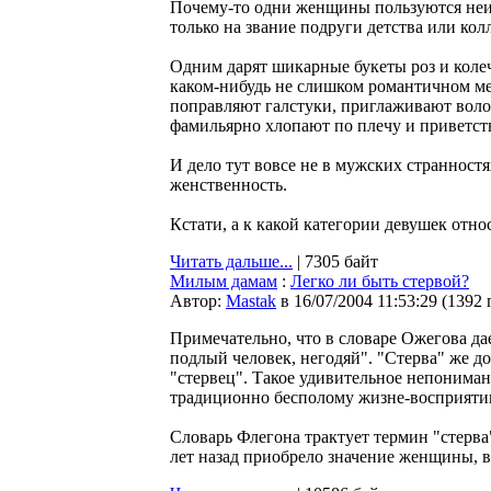
Почему-то одни женщины пользуются неи
только на звание подруги детства или колл
Одним дарят шикарные букеты роз и колеч
каком-нибудь не слишком романтичном м
поправляют галстуки, приглаживают воло
фамильярно хлопают по плечу и приветс
И дело тут вовсе не в мужских странностя
женственность.
Кстати, а к какой категории девушек отно
Читать дальше...
| 7305 байт
Милым дамам
:
Легко ли быть стервой?
Автор:
Мastak
в 16/07/2004 11:53:29
(
1392 
Примечательно, что в словаре Ожегова дае
подлый человек, негодяй". "Стерва" же дол
"стервец". Такое удивительное непониман
традиционно бесполому жизне-восприяти
Словарь Флегона трактует термин "стерва"
лет назад приобрело значение женщины, в