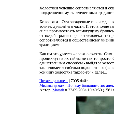
Холостяки успешно сопротивляются и об
подкрепленному тысячелетними традици
Холостяки... Эти загадочные герои с дав
точнее, лучшей его части. И это вполне з
силы противостоять всемогущему брачном
от зверей - рытья нор, а от человека - н
сопротивляются и общественному мнению
традициями.
Как им это удается - сложно сказать. Са
проникнуть в их тайны не так-то просто.
единственным способом - выйдя за холост
заканчивается гибелью подопытного (всп
кончину холостяка такого-то"). далее...
Читать дальше...
| 7095 байт
Милым дамам
:
Почему большинство анек
Автор:
Мastak
в 23/09/2004 10:40:59
(
1581