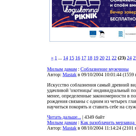
«
1
...
14
15
16
17
18
19
20
21
22
(23)
24
2
Милым дамам
:
Соблазнение мужчины
Автор:
Мastak
в 09/10/2004 10:01:44
(
1559
Искусство соблазнения самый древний вид
удачливой 'охотницы' индивидуальный под
менее, определенные закономерности в по
рождения связаны с одним из четырех гла
научиться покорять и ставить себе на слу
Читать дальше...
| 4349 байт
Милым дамам
:
Как разоблачить мерзавца 
Автор:
Мastak
в 08/10/2004 11:14:24
(
2101 