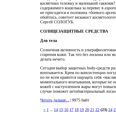
косметики тележку и маленький саквояж?
содержимого кошелька за перевес в аэроп
не пригодится и половина «боевого арсена
обойтись, советует визажист косметологи
Сергей СОЛОГУБ.
СОЛНЦЕЗАЩИТНЫЕ СРЕДСТВА
Для тела
Солнечная активность и ультрафиолетовые
старения кожи. Так что без лосьона или 
делать нечего.
Сегодня выбор защитных body-средств ра
впитывается. Крем по консистенции погущ
но не всем нравится ощущать себя «масля
моментального впитывания, которые не о
кожей с наступлением жары могут повыска
случае поможет антибактериальный лосьон
Читать дальше...
| 9975 байт
«
1
...
14
15
16
17
18
19
20
21
22
(23)
24
2