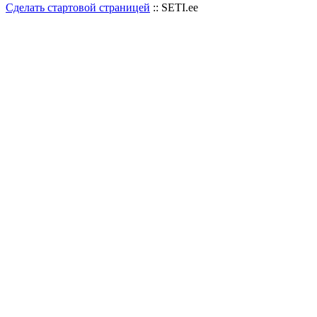
Сделать стартовой страницей
:: SETI.ee