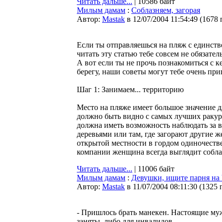
Читать дальше...
| 10586 байт
Милым дамам
:
Соблазняем, загорая
Автор:
Мastak
в 12/07/2004 11:54:49
(
1678 
Если ты отправляешься на пляж с единств
читать эту статью тебе совсем не обязател
А вот если ты не прочь познакомиться с 
берегу, наши советы могут тебе очень приг
Шаг 1: Занимаем... территорию
Место на пляже имеет большое значение д
должно быть видно с самых лучших ракурс
должна иметь возможность наблюдать за 
деревьями или там, где загорают другие 
открытой местности в гордом одиночеств
компании женщина всегда выглядит собла
Читать дальше...
| 11006 байт
Милым дамам
:
Девушки, ищите парня на 
Автор:
Мastak
в 11/07/2004 08:11:30
(
1325 
- Пришлось брать манекен. Настоящие муж
заняты, либо для инвалидов.