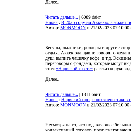
Далее...
Читать дальше...
| 6089 байт
Нарва
:
В 2025 году на Аккекюла может по
Автор:
MONMOON
в 21/02/2023 07:10:00
Бегуны, лыжники, роллеры и другие спор
отдыха Аккекюла, давно говорят о желани
душ, выпить чашечку кофе, и т.д. Эскизны
переговоры с фондами, которые могут вы
этом
«Нарвской газете»
рассказал руково
Далее...
Читать дальше...
| 1311 байт
Нарва
:
Нарвский профсоюз энергетиков 
Автор:
MONMOON
в 21/02/2023 07:10:00
Несмотря на то, что подавляющее больши
коллективный договор, предусматривающ