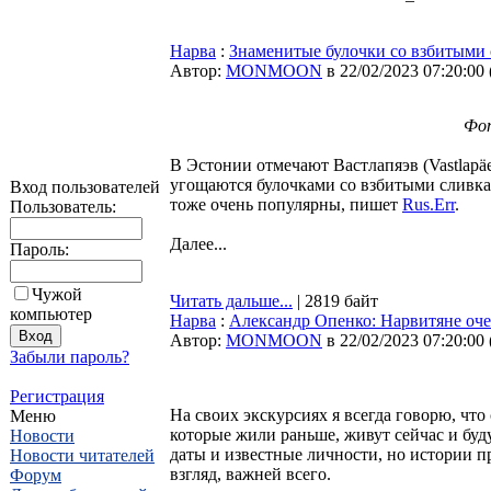
Нарва
:
Знаменитые булочки со взбитыми 
Автор:
MONMOON
в 22/02/2023 07:20:00
Фот
В Эстонии отмечают Вастлапяэв (Vastlapäe
угощаются булочками со взбитыми сливка
Вход пользователей
тоже очень популярны, пишет
Rus.Err
.
Пользователь:
Далее...
Пароль:
Чужой
Читать дальше...
| 2819 байт
компьютер
Нарва
:
Александр Опенко: Нарвитяне оче
Автор:
MONMOON
в 22/02/2023 07:20:00
Забыли пароль?
Регистрация
На своих экскурсиях я всегда говорю, что
Меню
которые жили раньше, живут сейчас и буд
Новости
даты и известные личности, но истории п
Новости читателей
взгляд, важней всего.
Форум