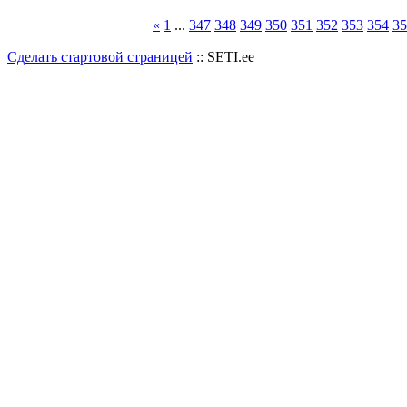
«
1
...
347
348
349
350
351
352
353
354
35
Сделать стартовой страницей
:: SETI.ee