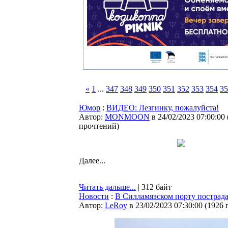
«
1
...
347
348
349
350
351
352
353
354
35
Юмор
:
ВИДЕО: Лезгинку, пожалуйста!
Автор:
MONMOON
в 24/02/2023 07:00:00
прочтений
)
Далее...
Читать дальше...
| 312 байт
Новости
:
В Силламяэском порту пострад
Автор:
LeRoy
в 23/02/2023 07:30:00
(
1926 