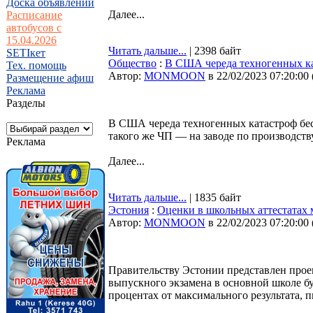
Доска объявлений
Далее...
Расписание
автобусов с
15.04.2026
Читать дальше...
| 2398 байт
SETIкет
Общество
:
В США череда техногенных ка
Тех. помощь
Автор:
MONMOON
в 22/02/2023 07:20:00
Размещение афиш
Реклама
Разделы
В США череда техногенных катастроф бес
такого же ЧП — на заводе по производст
Реклама
Далее...
Читать дальше...
| 1835 байт
Эстония
:
Оценки в школьных аттестатах 
Автор:
MONMOON
в 22/02/2023 07:20:00
Правительству Эстонии представлен проек
выпускного экзамена в основной школе бу
процентах от максимального результата, 