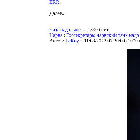
ERR
.
Далее...
Читать дальше...
| 1890 байт
Нарва
:
Госсекретарь: нарвский танк надо
Автор:
LeRoy
в 11/08/2022 07:20:00
(
1099