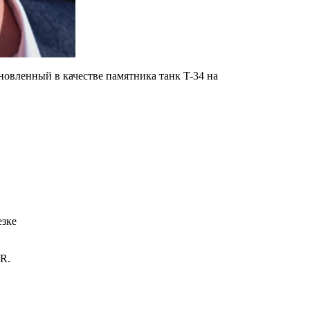
новленный в качестве памятника танк T-34 на
езке
R.