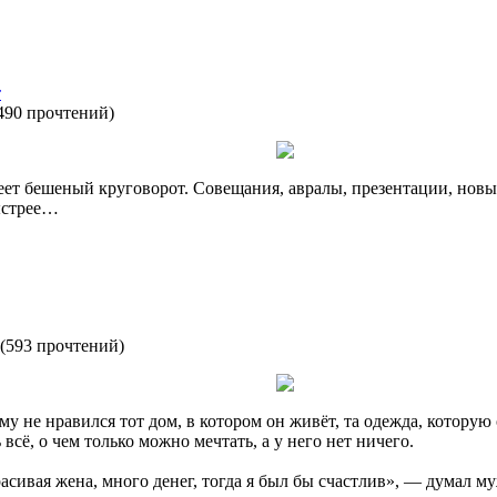
т
490 прочтений
)
ет бешеный круговорот. Совещания, авралы, презентации, новые
быстрее…
(
593 прочтений
)
 не нравился тот дом, в котором он живёт, та одежда, которую о
 всё, о чем только можно мечтать, а у него нет ничего.
асивая жена, много денег, тогда я был бы счастлив», — думал 