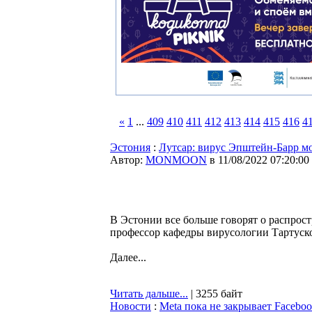
«
1
...
409
410
411
412
413
414
415
416
4
Эстония
:
Лутсар: вирус Эпштейн-Барр м
Автор:
MONMOON
в 11/08/2022 07:20:00
В Эстонии все больше говорят о распро
профессор кафедры вирусологии Тартуско
Далее...
Читать дальше...
| 3255 байт
Новости
:
Meta пока не закрывает Facebo