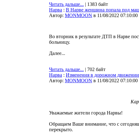
Читать дальше...
| 1383 байт
Нарва
:
В Нарве женщина попала под маш
Автор:
MONMOON
в 11/08/2022 07:10:00
Во вторник в результате ДТП в Нарве п
больницу.
Далее...
Читать дальше...
| 702 байт
Нарва
:
Изменения в дорожном движении
Автор:
MONMOON
в 11/08/2022 07:10:00
Кар
Уважаемые жители города Нарвы!
Обращаем Ваше внимание, что с сегодняш
перекрыто.