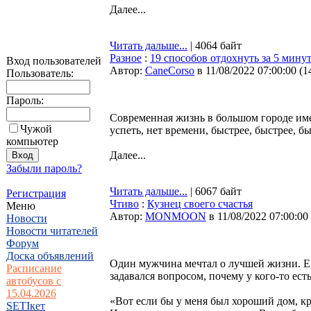
Далее...
Читать дальше...
| 4064 байт
Разное
:
19 способов отдохнуть за 5 мину
Вход пользователей
Автор:
CaneCorso
в 11/08/2022 07:00:00
(
1
Пользователь:
Пароль:
Современная жизнь в большом городе име
Чужой
успеть, нет времени, быстрее, быстрее, 
компьютер
Далее...
Забыли пароль?
Читать дальше...
| 6067 байт
Регистрация
Чтиво
:
Кузнец своего счастья
Меню
Автор:
MONMOON
в 11/08/2022 07:00:00
Новости
Новости читателей
Форум
Доска объявлений
Один мужчина мечтал о лучшей жизни. Ему
Расписание
задавался вопросом, почему у кого-то есть
автобусов с
15.04.2026
«Вот если бы у меня был хороший дом, кр
SETIкет