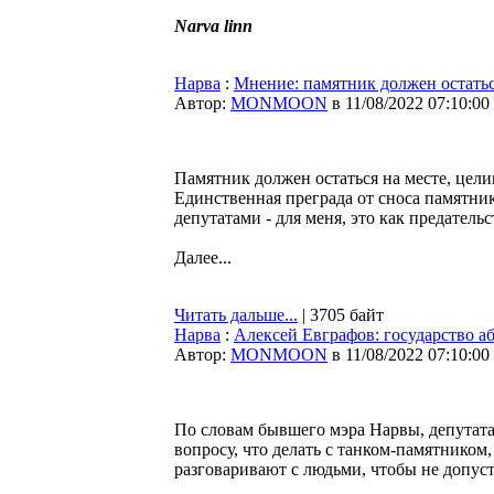
Narva linn
Нарва
:
Мнение: памятник должен остатьс
Автор:
MONMOON
в 11/08/2022 07:10:00
Памятник должен остаться на месте, целик
Единственная преграда от сноса памятни
депутатами - для меня, это как предательс
Далее...
Читать дальше...
| 3705 байт
Нарва
:
Алексей Евграфов: государство 
Автор:
MONMOON
в 11/08/2022 07:10:00
По словам бывшего мэра Нарвы, депутата
вопросу, что делать с танком-памятником
разговаривают с людьми, чтобы не допус