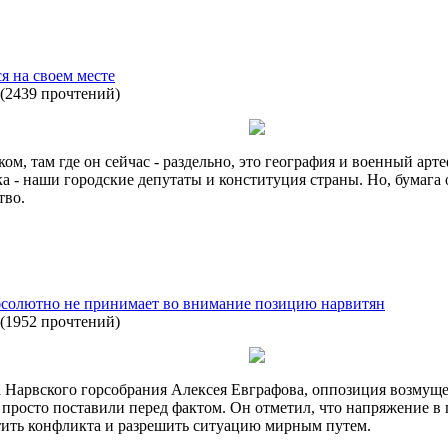
я на своем месте
(
2439 прочтений
)
ом, там где он сейчас - раздельно, это география и военный арте
ка - наши городские депутаты и конституция страны. Но, бумага
тво.
абсолютно не принимает во внимание позицию нарвитян
(
1952 прочтений
)
 Нарвского горсобрания Алексея Евграфова, оппозиция возмущен
, просто поставили перед фактом. Он отметил, что напряжение в 
тить конфликта и разрешить ситуацию мирным путем.