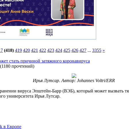
17
(418)
419
420
421
422
423
424
425
426
427
...
3355
»
ожет стать причиной затяжного коронавируса
(
1180 прочтений
)
Ирья Лутсар. Автор: Johannes Voltri/ERR
странении вируса Эпштейн-Барр (ВЭБ), который может вызвать 
го университета Ирья Лутсар.
ok в Европе