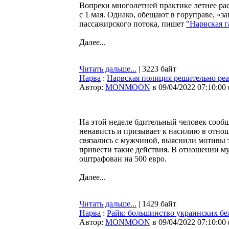
Вопреки многолетней практике летнее расп
с 1 мая. Однако, обещают в горуправе, «з
пассажирского потока, пишет
"Нарвская г
Далее...
Читать дальше...
| 3223 байт
Нарва
:
Нарвская полиция решительно реа
Автор:
MONMOON
в 09/04/2022 07:10:00
На этой неделе бдительный человек соо
ненависть и призывает к насилию в отно
связались с мужчиной, выяснили мотивы т
привести такие действия. В отношении м
оштрафован на 500 евро.
Далее...
Читать дальше...
| 1429 байт
Нарва
:
Райк: большинство украинских бе
Автор:
MONMOON
в 09/04/2022 07:10:00