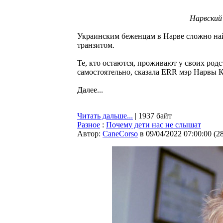
Нарвский
Украинским беженцам в Нарве сложно найт
транзитом.
Те, кто остаются, проживают у своих род
самостоятельно, сказала ERR мэр Нарвы К
Далее...
Читать дальше...
| 1937 байт
Разное
:
Почему дети нас не слышат
Автор:
CaneCorso
в 09/04/2022 07:00:00
(
2