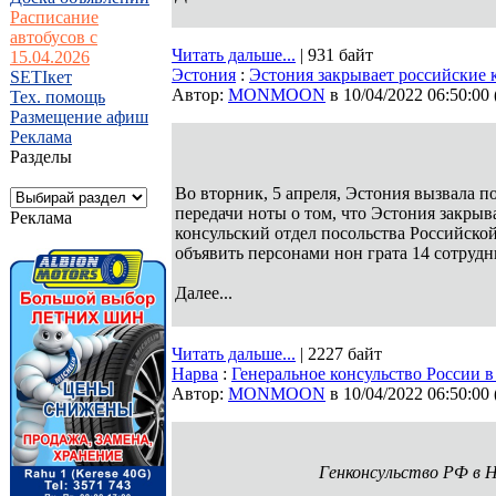
Расписание
автобусов с
Читать дальше...
| 931 байт
15.04.2026
Эстония
:
Эстония закрывает российские к
SETIкет
Автор:
MONMOON
в 10/04/2022 06:50:00
Тех. помощь
Размещение афиш
Реклама
Разделы
Во вторник, 5 апреля, Эстония вызвала 
передачи ноты о том, что Эстония закрыв
Реклама
консульский отдел посольства Российско
объявить персонами нон грата 14 сотрудн
Далее...
Читать дальше...
| 2227 байт
Нарва
:
Генеральное консульство России в
Автор:
MONMOON
в 10/04/2022 06:50:00
Генконсульство РФ в 