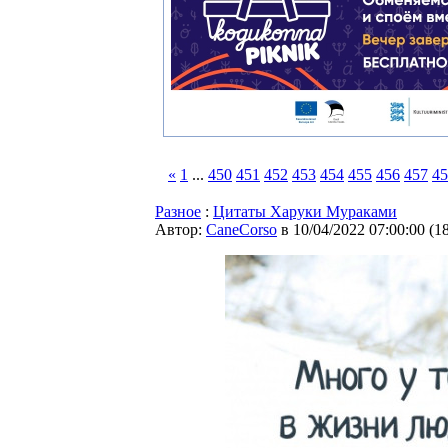
«
1
...
450
451
452
453
454
455
456
457
45
Разное
:
Цитаты Харуки Мураками
Автор:
CaneCorso
в 10/04/2022 07:00:00
(
1