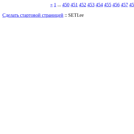
«
1
...
450
451
452
453
454
455
456
457
45
Сделать стартовой страницей
:: SETI.ee