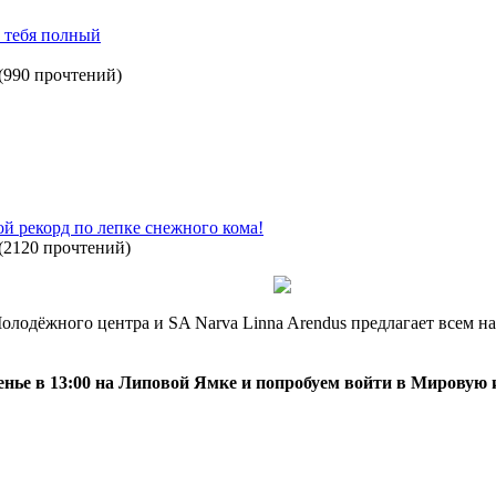
у тебя полный
(
990 прочтений
)
й рекорд по лепке снежного кома!
(
2120 прочтений
)
одёжного центра и SA Narva Linna Arendus предлагает всем на
сенье в 13:00 на Липовой Ямке и попробуем войти в Мировую