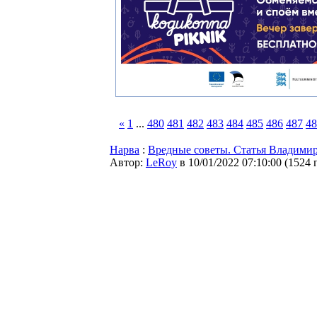
«
1
...
480
481
482
483
484
485
486
487
48
Нарва
:
Вредные советы. Статья Владими
Автор:
LeRoy
в 10/01/2022 07:10:00
(
1524 