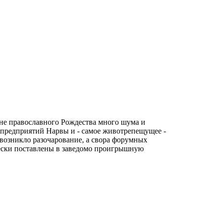
нуне православного Рождества много шума и
 предприятий Нарвы и - самое животрепещущее -
 возникло разочарование, а свора форумных
ически поставлены в заведомо проигрышную