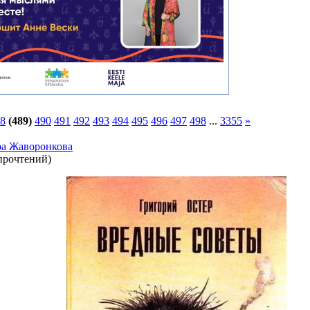
8
(489)
490
491
492
493
494
495
496
497
498
...
3355
»
ра Жаворонкова
прочтений
)