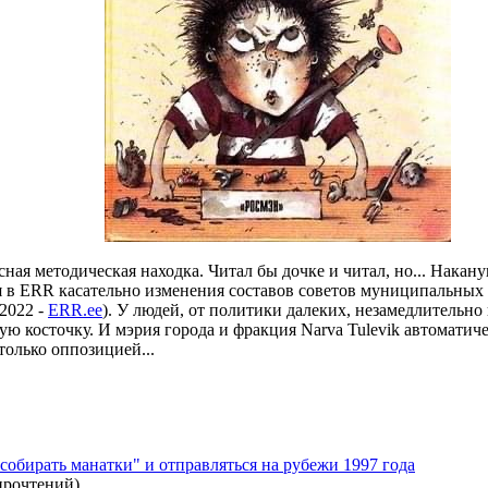
сная методическая находка. Читал бы дочке и читал, но... Нака
ся в ERR касательно изменения составов советов муниципальных
.2022 -
ERR.ee
). У людей, от политики далеких, незамедлительно
ную косточку. И мэрия города и фракция Narva Tulevik автомат
олько оппозицией...
собирать манатки" и отправляться на рубежи 1997 года
прочтений
)