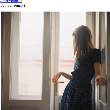
ную энтропию
355 прочтений
)