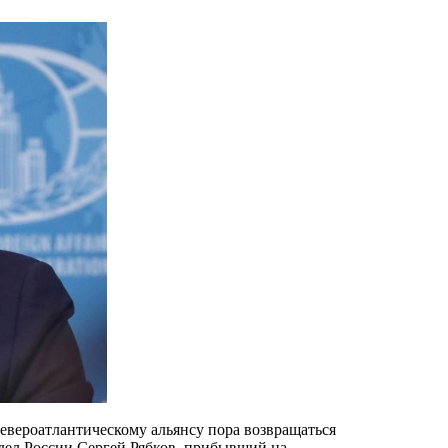
евероатлантическому альянсу пора возвращаться
 дел России Сергей Рябков, прибывший на