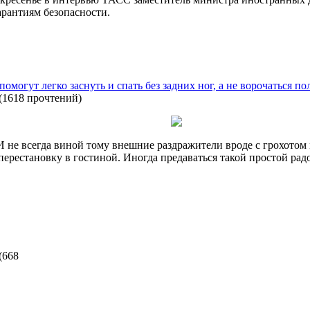
арантиям безопасности.
омогут легко заснуть и спать без задних ног, а не ворочаться по
(
1618 прочтений
)
И не всегда виной тому внешние раздражители вроде с грохотом
ь перестановку в гостиной. Иногда предаваться такой простой 
(
668