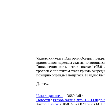
Чудная книжка у Григория Остера, прекра
кривотолков наделала статья, появившая
"повышения платы в этих советах" (05.01
троллей с аппетитом стала грызть очеред
позицию оправдывающегося. И ладно бы т
Далее…
Читать дальше...
| 13660 байт
Новости
:
Рябков заявил, что НАТО надо "
Автор:
LeRoy
в 10/01/2022 07:10:00
(
1411 