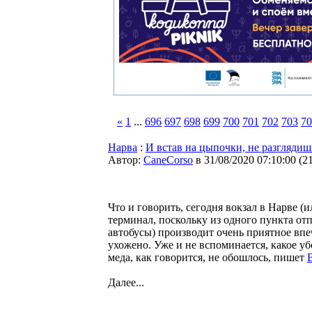
«
1
...
696
697
698
699
700
701
702
703
70
Нарва
:
И встав на цыпочки, не разглядиш
Автор:
CaneCorso
в 31/08/2020 07:10:00
(
2
Что и говорить, сегодня вокзал в Нарве 
терминал, поскольку из одного пункта от
автобусы) производит очень приятное впеч
ухожено. Уже и не вспоминается, какое убо
меда, как говорится, не обошлось, пишет
Далее...