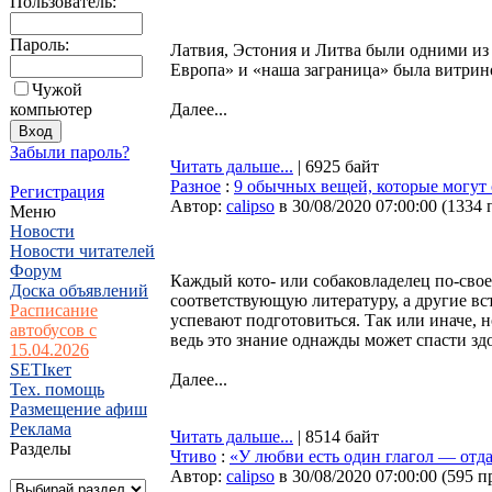
Пользователь:
Пароль:
Латвия, Эстония и Литва были одними и
Европа» и «наша заграница» была витрин
Чужой
компьютер
Далее...
Забыли пароль?
Читать дальше...
| 6925 байт
Разное
:
9 обычных вещей, которые могут
Регистрация
Автор:
calipso
в 30/08/2020 07:00:00
(
1334 
Меню
Новости
Новости читателей
Форум
Каждый кото- или собаковладелец по-свое
Доска объявлений
соответствующую литературу, а другие вс
Расписание
успевают подготовиться. Так или иначе, н
автобусов с
ведь это знание однажды может спасти зд
15.04.2026
SETIкет
Далее...
Тех. помощь
Размещение афиш
Реклама
Читать дальше...
| 8514 байт
Разделы
Чтиво
:
«У любви есть один глагол — отда
Автор:
calipso
в 30/08/2020 07:00:00
(
595 п