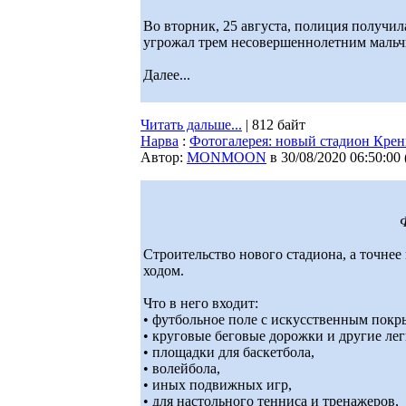
Во вторник, 25 августа, полиция получил
угрожал трем несовершеннолетним мальч
Далее...
Читать дальше...
| 812 байт
Нарва
:
Фотогалерея: новый стадион Кре
Автор:
MONMOON
в 30/08/2020 06:50:00
Строительство нового стадиона, а точне
ходом.
Что в него входит:
• футбольное поле с искусственным покр
• круговые беговые дорожки и другие лег
• площадки для баскетбола,
• волейбола,
• иных подвижных игр,
• для настольного тенниса и тренажеров,