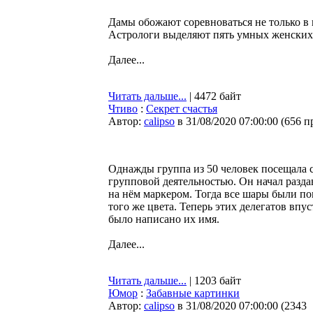
Дамы обожают соревноваться не только в 
Астрологи выделяют пять умных женских 
Далее...
Читать дальше...
| 4472 байт
Чтиво
:
Cекрет счастья
Автор:
calipso
в 31/08/2020 07:00:00
(
656 п
Однажды группа из 50 человек посещала с
групповой деятельностью. Он начал разда
на нём маркером. Тогда все шары были 
того же цвета. Теперь этих делегатов впу
было написано их имя.
Далее...
Читать дальше...
| 1203 байт
Юмор
:
Забавные картинки
Автор:
calipso
в 31/08/2020 07:00:00
(
2343