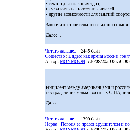
• сектор для толкания ядра,
• амфитеатр на полсотни зрителей,
• другие возможности для занятий спорто
Закончить строительство стадиона планир
Далее...
Читать дальше...
| 2445 байт
Общество
:
Видео: как армия России гон
Автор:
MONMOON
в 30/08/2020 06:50:00
Инцидент между американцами и россияна
пострадали несколько военных США, попа
Далее...
Читать дальше...
| 1399 байт
Нарва
:
Погоня за правонарушителем и по
Автор:
MONMOON
в 30/08/2020 06:50:00