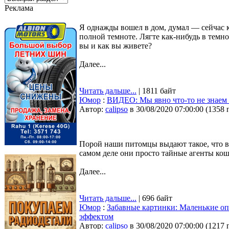
Реклама
Я однажды вошел в дом, думал — сейчас к
полной темноте. Лягте как-нибудь в темно
вы и как вы живете?
Далее...
Читать дальше...
| 1811 байт
Юмор
:
ВИДЕО: Мы явно что-то не знаем 
Автор:
calipso
в 30/08/2020 07:00:00
(
1358 
Порой наши питомцы выдают такое, что в п
самом деле они просто тайные агенты ко
Далее...
Читать дальше...
| 696 байт
Юмор
:
Забавные картинки: Маленькие о
эффектом
Автор:
calipso
в 30/08/2020 07:00:00
(
1217 