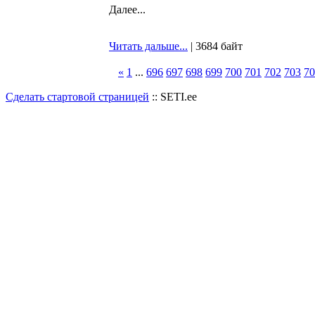
Далее...
Читать дальше...
| 3684 байт
«
1
...
696
697
698
699
700
701
702
703
70
Сделать стартовой страницей
:: SETI.ee