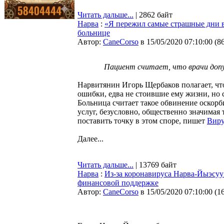
Читать дальше...
| 2862 байт
Нарва
:
«Я пережил самые страшные дни в
больнице
Автор:
CaneCorso
в 15/05/2020 07:10:00
(
8
Пациент считает, что врачи допу
Нарвитянин Игорь Щербаков полагает, чт
ошибки, едва не стоившие ему жизни, но 
Больница считает такое обвинение оскор
услуг, безусловно, общественно значимая
поставить точку в этом споре, пишет
Виру
Далее...
Читать дальше...
| 13769 байт
Нарва
:
Из-за коронавируса Нарва-Йыэсуу
финансовой поддержке
Автор:
CaneCorso
в 15/05/2020 07:10:00
(
1