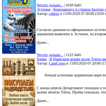
Читать дальше...
| 4169 байт
Эстония
:
Коронавирус в странах Балтии:
Автор:
calipso
в 15/05/2020 07:30:00
(
1650 
Согласно данным из официальных источник
заражения выявлено в Эстонии, на втором 
Далее...
Читать дальше...
| 1122 байт
Нарва
:
В Нарвском заливе возле Тойла ра
Автор:
CaneCorso
в 15/05/2020 07:20:00
(
1
Точный источник загрязнения моря п
С конца апреля Департамент полиции и п
заливе вблизи Тойла. Пробы показали, что
Далее...