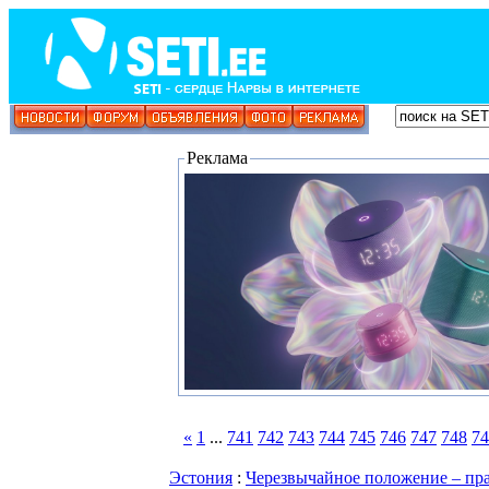
Реклама
«
1
...
741
742
743
744
745
746
747
748
74
Эстония
:
Черезвычайное положение – пр