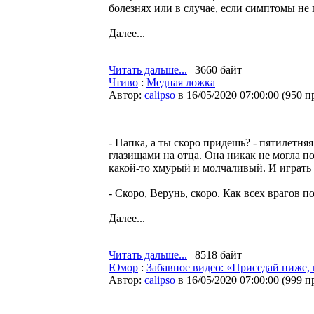
болезнях или в случае, если симптомы не 
Далее...
Читать дальше...
| 3660 байт
Чтиво
:
Медная ложка
Автор:
calipso
в 16/05/2020 07:00:00
(
950 п
- Папка, а ты скоро придешь? - пятилетн
глазищами на отца. Она никак не могла по
какой-то хмурый и молчаливый. И играть с
- Скоро, Верунь, скоро. Как всех врагов п
Далее...
Читать дальше...
| 8518 байт
Юмор
:
Забавное видео: «Приседай ниже, 
Автор:
calipso
в 16/05/2020 07:00:00
(
999 п