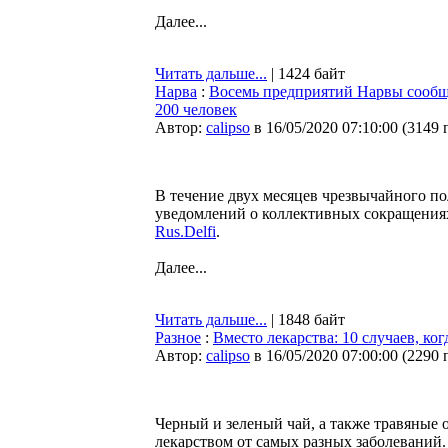
Далее...
Читать дальше...
| 1424 байт
Нарва
:
Восемь предприятий Нарвы сообщи
200 человек
Автор:
calipso
в 16/05/2020 07:10:00
(
3149 
В течение двух месяцев чрезвычайного п
уведомлений о коллективных сокращениях
Rus.Delfi
.
Далее...
Читать дальше...
| 1848 байт
Разное
:
Вместо лекарства: 10 случаев, ко
Автор:
calipso
в 16/05/2020 07:00:00
(
2290 
Черный и зеленый чай, а также травяные 
лекарством от самых разных заболеваний. 