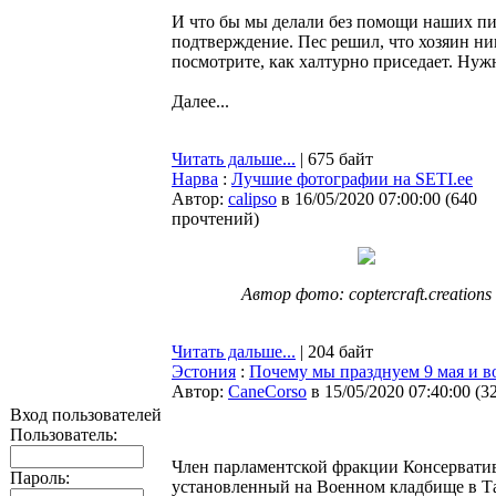
И что бы мы делали без помощи наших пит
подтверждение. Пес решил, что хозяин ни
посмотрите, как халтурно приседает. Нуж
Далее...
Читать дальше...
| 675 байт
Нарва
:
Лучшие фотографии на SETI.ee
Автор:
calipso
в 16/05/2020 07:00:00
(
640
прочтений
)
Автор фото: coptercraft.creations
Читать дальше...
| 204 байт
Эстония
:
Почему мы празднуем 9 мая и в
Автор:
CaneCorso
в 15/05/2020 07:40:00
(
3
Вход пользователей
Пользователь:
Член парламентской фракции Консерватив
Пароль:
установленный на Военном кладбище в Та