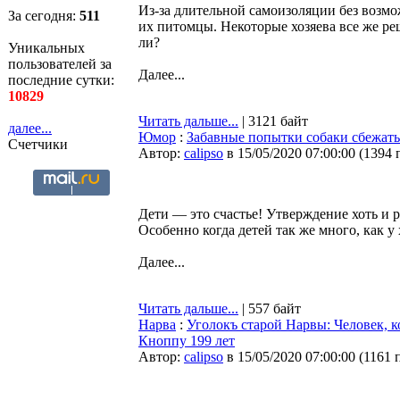
Из-за длительной самоизоляции без возмож
За сегодня:
511
их питомцы. Некоторые хозяева все же ре
ли?
Уникальных
пользователей за
Далее...
последние сутки:
10829
Читать дальше...
| 3121 байт
далее...
Юмор
:
Забавные попытки собаки сбежать
Счетчики
Автор:
calipso
в 15/05/2020 07:00:00
(
1394 
Дети — это счастье! Утверждение хоть и 
Особенно когда детей так же много, как у
Далее...
Читать дальше...
| 557 байт
Нарва
:
Уголокъ старой Нарвы: Человек, 
Кноппу 199 лет
Автор:
calipso
в 15/05/2020 07:00:00
(
1161 