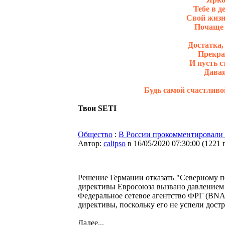
Тебе в д
Свой жизн
Почаще 
Достатка,
Прекра
И пусть с
Давая
Будь самой счастливо
Твои SETI
Общество
:
В России прокомментировали 
Автор:
calipso
в 16/05/2020 07:30:00
(
1221 
Решение Германии отказать "Северному п
директивы Евросоюза вызвано давлением
Федеральное сетевое агентство ФРГ (BNA)
директивы, поскольку его не успели достр
Далее...