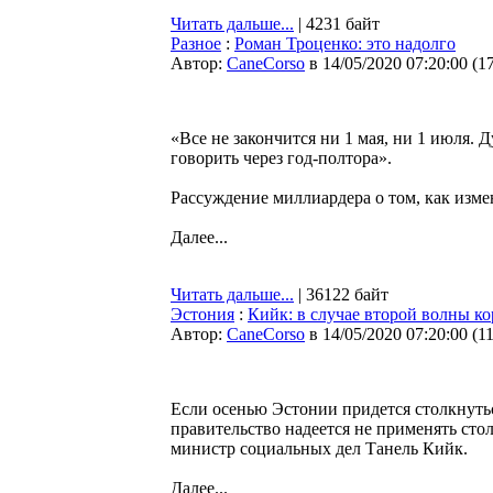
Читать дальше...
| 4231 байт
Разное
:
Роман Троценко: это надолго
Автор:
CaneCorso
в 14/05/2020 07:20:00
(
1
«Все не закончится ни 1 мая, ни 1 июля.
говорить через год-полтора».
Рассуждение миллиардера о том, как изм
Далее...
Читать дальше...
| 36122 байт
Эстония
:
Кийк: в случае второй волны к
Автор:
CaneCorso
в 14/05/2020 07:20:00
(
1
Если осенью Эстонии придется столкнутьс
правительство надеется не применять стол
министр социальных дел Танель Кийк.
Далее...