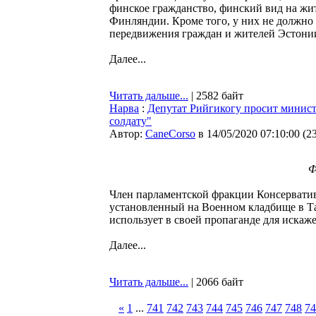
финское гражданство, финский вид на жит
Финляндии. Кроме того, у них не должно
передвижения граждан и жителей Эстонии
Далее...
Читать дальше...
| 2582 байт
Нарва
:
Депутат Рийгикогу просит минист
солдату"
Автор:
CaneCorso
в 14/05/2020 07:10:00
(
2
Ф
Член парламентской фракции Консерватив
установленный на Военном кладбище в Та
использует в своей пропаганде для искаж
Далее...
Читать дальше...
| 2066 байт
«
1
...
741
742
743
744
745
746
747
748
74