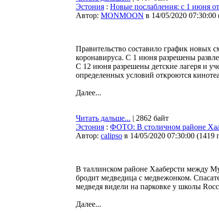
Эстония
:
Новые послабления: с 1 июня от
Автор:
MONMOON
в 14/05/2020 07:30:00
Правительство составило график новых с
коронавируса. С 1 июня разрешены развле
С 12 июня разрешены детские лагеря и у
определенных условий откроются кинотеа
Далее...
Читать дальше...
| 2862 байт
Эстония
:
ФОТО: В столичном районе Хаа
Автор:
calipso
в 14/05/2020 07:30:00
(
1419 
В таллинском районе Хааберсти между Му
бродит медведица с медвежонком. Спасате
медведя видели на парковке у школы Rocca
Далее...