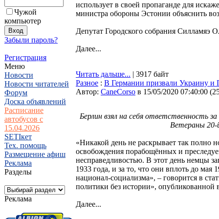
использует в своей пропаганде для искаж
Чужой
министра обороны Эстонии объяснить воз
компьютер
Депутат Городского собрания Силламяэ Ол
Забыли пароль?
Далее...
Регистрация
Меню
Читать дальше...
| 3917 байт
Новости
Разное
:
В Германии призвали Украину и П
Новости читателей
Автор:
CaneCorso
в 15/05/2020 07:40:00
(
2
Форум
Доска объявлений
Расписание
Берлин взял на себя ответственность за
автобусов с
Ветераны 20-й
15.04.2026
SETIкет
«Никакой день не раскрывает так полно н
Тех. помощь
освобождения порабощённых и преследуем
Размещение афиш
несправедливостью. В этот день немцы за
Реклама
1933 года, и за то, что они вплоть до мая
Разделы
национал-социализма», – говорится в ст
политики без истории», опубликованной в
Реклама
Далее...