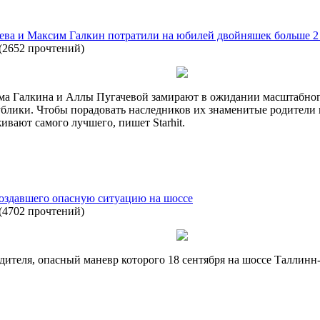
а и Максим Галкин потратили на юбилей двойняшек больше 2
(
2652 прочтений
)
ма Галкина и Аллы Пугачевой замирают в ожидании масштабног
лики. Чтобы порадовать наследников их знаменитые родители не
вают самого лучшего, пишет Starhit.
 создавшего опасную ситуацию на шоссе
(
4702 прочтений
)
дителя, опасный маневр которого 18 сентября на шоссе Таллинн