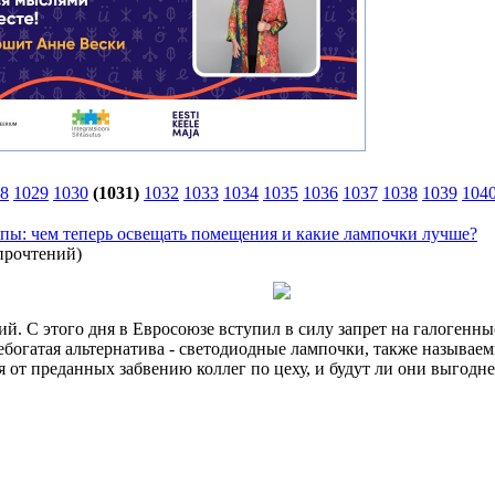
8
1029
1030
(1031)
1032
1033
1034
1035
1036
1037
1038
1039
104
пы: чем теперь освещать помещения и какие лампочки лучше?
прочтений
)
аний. С этого дня в Евросоюзе вступил в силу запрет на галоге
 небогатая альтернатива - светодиодные лампочки, также назыв
от преданных забвению коллег по цеху, и будут ли они выгодне