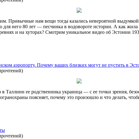
угим. Привычные нам вещи тогда казались невероятной выдумкой
что для него 80 лет — песчинка в водовороте истории. А как жи
еревнях и на хуторах? Смотрим уникальное видео об Эстонии 193
нском аэропорту. Почему ваших близких могут не пустить в Эст
прочтений
)
 в Таллинн ее родственника украинца — с ее точки зрения, без
гранохраны поясняет, почему это произошло и что делать, чтобы
 ты
прочтений
)