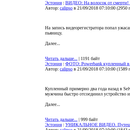
Эстония
:
ВИДЕО: На волосок от смерти! 
Автор:
calipso
в 21/09/2018 07:10:00
(
2950 
На запись видеорегистратора попал ужаса
пьяницу.
Далее...
Читать дальше...
| 1191 байт
Эстония
:
ФОТО: Powerbank купленный в S
Автор:
calipso
в 21/09/2018 07:10:00
(
1589 
Купленный примерно два года назад в Selv
мужчина быстро отсоединил устройство и
Далее...
Читать дальше...
| 999 байт
Эстония
:
УНИКАЛЬНОЕ ВИДЕО. Путешест
Автор:
calipso
в 21/09/2018 07:10:00
(
1843 