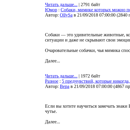
Читать дальше...
| 2791 байт
Юмор
:
Собаки, мимике которых можно п
Автор:
OllySa
в 21/09/2018 07:00:00
(
2840 
Собаки — это удивительные животные, кот
ситуации и даже не скрывают свои эмоции:
Очаровательные собачки, чья мимика спо
Далее...
Читать дальше...
| 1972 байт
Разное
:
5 предчувствий, которые никогда,
Автор:
Bepa
в 21/09/2018 07:00:00
(
4867 п
Если вы хотите научиться замечать знак
чутье.
Далее...