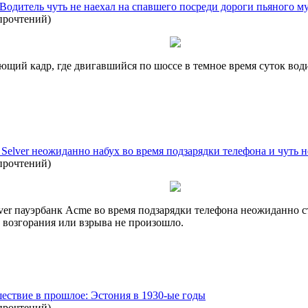
Водитель чуть не наехал на спавшего посреди дороги пьяного 
прочтений
)
ющий кадр, где двигавшийся по шоссе в темное время суток води
elver неожиданно набух во время подзарядки телефона и чуть н
прочтений
)
er пауэрбанк Acme во время подзарядки телефона неожиданно ста
 возгорания или взрыва не произошло.
вие в прошлое: Эстония в 1930-ые годы
прочтений
)