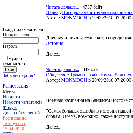
Читать дальше...
| 4737 байт
Нарва
:
Погода: самый точный прогноз на 
Автор:
MONMOON
в 20/09/2018 07:20:00
Вход пользователей
Пользователь:
Дневная и ночная температура продолжает
Эстония
.
Пароль:
Далее...
Чужой
компьютер
Читать дальше...
| 849 байт
Общество
:
Трамп назвал "самую большу
Забыли пароль?
Автор:
MONMOON
в 20/09/2018 07:20:00
Регистрация
Меню
Новости
Военная кампания на Ближнем Востоке ст
Новости читателей
Форум
"Самая большая ошибка в истории нашей 
Доска объявлений
словам, Обама, возможно, также поступил 
Расписание
автобусов с
Далее...
15.04.2026