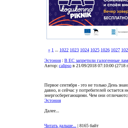
«
1
...
1022
1023
1024
1025
1026
1027
102
Эстония
:
В ЕC запретили галогенные лам
Автор:
calipso
в 21/09/2018 07:10:00
(
2718 
Первое сентября - это не только День зн
давно, и сейчас у потребителей остается
энергосберегающими. Чем они отличаются 
Эстония
Далее...
Читать дальше...
| 8165 байт