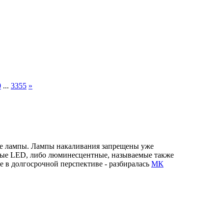
0
...
3355
»
нные лампы. Лампы накаливания запрещены уже
аемые LED, либо люминесцентные, называемые также
е в долгосрочной перспективе - разбиралась
МК