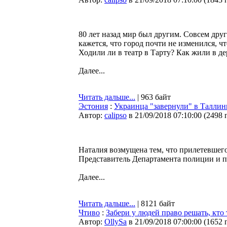
80 лет назад мир был другим. Совсем др
кажется, что город почти не изменился, 
Ходили ли в театр в Тарту? Как жили в д
Далее...
Читать дальше...
| 963 байт
Эстония
:
Украинца "завернули" в Таллин
Автор:
calipso
в 21/09/2018 07:10:00
(
2498 
Наталия возмущена тем, что прилетевшего
Представитель Департамента полиции и по
Далее...
Читать дальше...
| 8121 байт
Чтиво
:
Забери у людей право решать, кто
Автор:
OllySa
в 21/09/2018 07:00:00
(
1652 