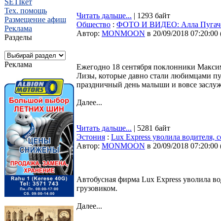
SETIкет
Тех. помощь
Читать дальше...
| 1293 байт
Размещение афиш
Общество
:
ФОТО И ВИДЕО: Алла Пугачев
Реклама
Автор:
MONMOON
в 20/09/2018 07:20:00
Разделы
Реклама
Ежегодно 18 сентября поклонники Макси
Лизы, которые давно стали любимцами пуб
праздничный день малыши и вовсе заслужи
Далее...
Читать дальше...
| 5281 байт
Эстония
:
Lux Express уволила водителя,
Автор:
MONMOON
в 20/09/2018 07:20:00
Автобусная фирма Lux Express уволила во
грузовиком.
Далее...