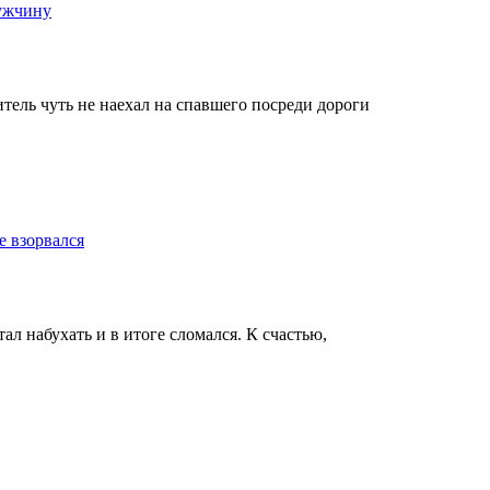
мужчину
тель чуть не наехал на спавшего посреди дороги
е взорвался
л набухать и в итоге сломался. К счастью,