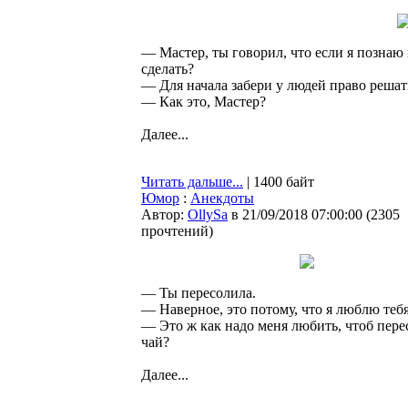
— Мастер, ты говорил, что если я познаю к
сделать?
— Для начала забери у людей право решат
— Как это, Мастер?
Далее...
Читать дальше...
| 1400 байт
Юмор
:
Анекдоты
Автор:
OllySa
в 21/09/2018 07:00:00
(
2305
прочтений
)
— Ты пересолила.
— Наверное, это потому, что я люблю тебя
— Это ж как надо меня любить, чтоб пере
чай?
Далее...