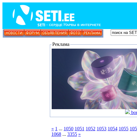
Реклама
bo
«
1
...
1050
1051
1052
1053
1054
1055
105
1068
...
3355
»