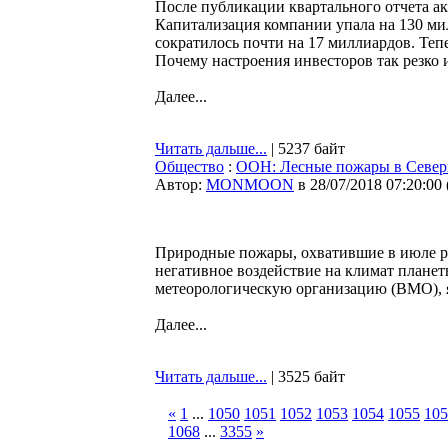
После публикации квартального отчета ак
Капитализация компании упала на 130 мил
сократилось почти на 17 миллиардов. Теп
Почему настроения инвесторов так резко 
Далее...
Читать дальше...
| 5237 байт
Общество
:
ООН: Лесные пожары в Северн
Автор:
MONMOON
в 28/07/2018 07:20:00
Природные пожары, охватившие в июле р
негативное воздействие на климат плане
метеорологическую организацию (ВМО),
Далее...
Читать дальше...
| 3525 байт
«
1
...
1050
1051
1052
1053
1054
1055
105
1068
...
3355
»