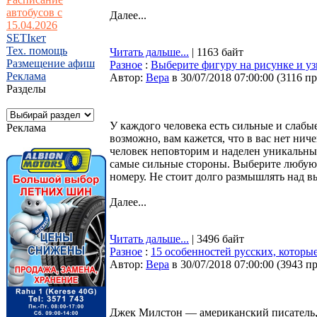
автобусов с
Далее...
15.04.2026
SETIкет
Тех. помощь
Читать дальше...
| 1163 байт
Размещение афиш
Разное
:
Выберите фигуру на рисунке и уз
Реклама
Автор:
Bepa
в 30/07/2018 07:00:00
(
3116 п
Разделы
У каждого человека есть сильные и слабые
Реклама
возможно, вам кажется, что в вас нет нич
человек неповторим и наделен уникальны
самые сильные стороны. Выберите любую 
номеру. Не стоит долго размышлять над 
Далее...
Читать дальше...
| 3496 байт
Разное
:
15 особенностей русских, которы
Автор:
Bepa
в 30/07/2018 07:00:00
(
3943 п
Джек Милстон — американский писатель, 