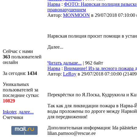
Нарва
:
ФОТО: Нарвская полиция разыски
правонарушением
Автор:
MONMOON
в 29/07/2018 07:10:00
Нарвская полиция просит помощи в устан
Далее...
Сейчас с нами
363
пользователей
онлайн
Читать дальше...
| 962 байт
Нарва
:
Внимание! Из-за лесного пожара д
За сегодня:
1434
Автор:
LeRoy
в 29/07/2018 07:10:00
(
21409
Уникальных
пользователей за
Перекрёстки по Я.Поска, Кудрукюла и Калд
последние сутки:
10829
Так как для ликвидации пожара в Нарва-Й
воды проложены по дороге между Нарвой 
Inkoter
,
далее...
для передвижения!
Счетчики
Дополнительная информация: Ida päästekeskus
lilian.parnsoo@rescue.ee