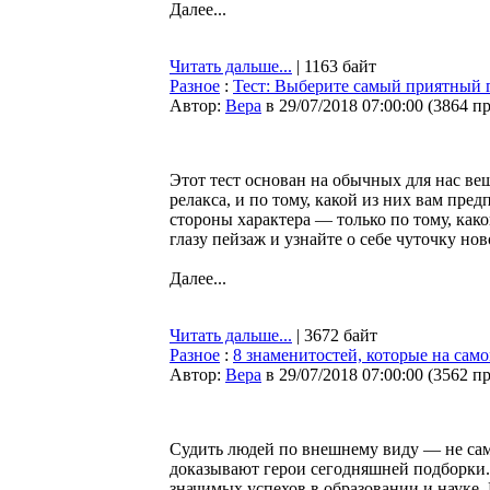
Далее...
Читать дальше...
| 1163 байт
Разное
:
Тест: Выберите самый приятный г
Автор:
Bepa
в 29/07/2018 07:00:00
(
3864 п
Этот тест основан на обычных для нас ве
релакса, и по тому, какой из них вам пр
стороны характера — только по тому, как
глазу пейзаж и узнайте о себе чуточку нов
Далее...
Читать дальше...
| 3672 байт
Разное
:
8 знаменитостей, которые на само
Автор:
Bepa
в 29/07/2018 07:00:00
(
3562 п
Судить людей по внешнему виду — не сам
доказывают герои сегодняшней подборки. 
значимых успехов в образовании и науке. 