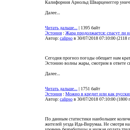
Калифорния Арнольд Шварценеггер уничт
Далее...
Читать дальше...
| 1395 байт
Эстония
:
Жара продолжается: спасут ли 
Автор:
calipso
в 30/07/2018 07:10:00
(
2118 
Сегодня прогноз погоды обещает нам кра
Эстонию волны жары, смотрим в ответе 
Далее...
Читать дальше...
| 1751 байт
Эстония
:
Можно в кредит или как русски
Автор:
calipso
в 30/07/2018 07:10:00
(
1800 
По данным статистики наибольшее количе
жителей уезда Ида-Вирумаа. Не смотря н
уровень безработицы и низкая оплата труд