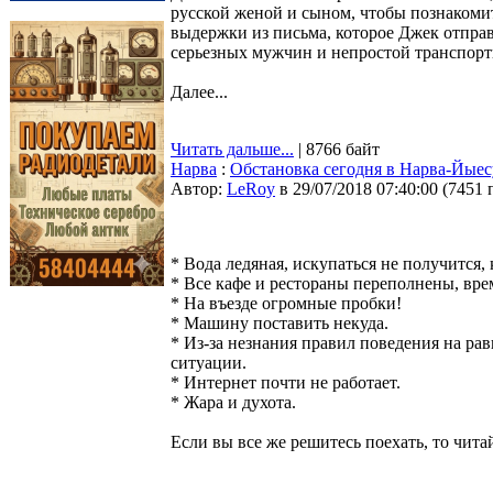
русской женой и сыном, чтобы познакоми
выдержки из письма, которое Джек отправ
серьезных мужчин и непростой транспор
Далее...
Читать дальше...
| 8766 байт
Нарва
:
Обстановка сегодня в Нарва-Йыес
Автор:
LeRoy
в 29/07/2018 07:40:00
(
7451 
* Вода ледяная, искупаться не получится,
* Все кафе и рестораны переполнены, врем
* На въезде огромные пробки!
* Машину поставить некуда.
* Из-за незнания правил поведения на ра
ситуации.
* Интернет почти не работает.
* Жара и духота.
Если вы все же решитесь поехать, то читай