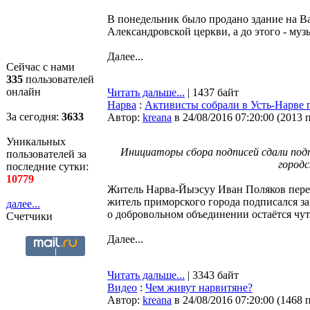
В понедельник было продано здание на В
Александровской церкви, а до этого - му
Далее...
Сейчас с нами
335
пользователей
онлайн
Читать дальше...
| 1437 байт
Нарва
:
Активисты собрали в Усть-Нарве 
За сегодня:
3633
Автор:
kreana
в 24/08/2016 07:20:00
(
2013 
Уникальных
Инициаторы сбора подписей сдали под
пользователей за
городс
последние сутки:
10779
Житель Нарва-Йыэсуу Иван Поляков перед
житель приморского города подписался з
далее...
о добровольном объединении остаётся чут
Счетчики
Далее...
Читать дальше...
| 3343 байт
Видео
:
Чем живут нарвитяне?
Автор:
kreana
в 24/08/2016 07:20:00
(
1468 