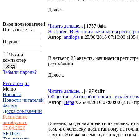
Далее...
Вход пользователей
Читать дальше...
| 1757 байт
Пользователь:
Эстония
:
В Эстонии начинается регистра
Автор:
antilopa
в 25/08/2016 07:10:00
(
1354
Пароль:
Чужой
В четверг, 25 августа, начинается регист
компьютер
республики.
Забыли пароль?
Далее...
Регистрация
Меню
Читать дальше...
| 497 байт
Новости
Общество
:
8 способов понять, искренне 
Новости читателей
Автор:
Bepa
в 25/08/2016 07:00:00
(
2355 п
Форум
Доска объявлений
Расписание
автобусов с
Конечно, когда нам нравится человек, то 
15.04.2026
том, что человеку, воспитанному на голл
SETIкет
трудно. Эти же восемь пунктов доказаны 