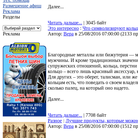
Тех. помощь
Размещение афиш
Далее...
Реклама
Разделы
Читать дальше...
| 3045 байт
Это интересно
:
Что символизируют кольц
Реклама
Автор:
Bepa
в 25/08/2016 07:00:00
(
2133 п
Благородные металлы или бижутерия — м
мужчины. И кроме традиционных значений
супружеских отношений, кольца, перстни
кольцо – всего лишь красивый аксессуар,
Для других – это оберег, талисман, или ж
кольцам есть, что поведать о своем владел
сколько палец, на который оно надето.
Далее...
Читать дальше...
| 7708 байт
Разное
:
Лучшие продукты, которые можно
Автор:
Bepa
в 25/08/2016 07:00:00
(
1512 п