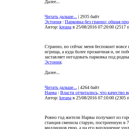
Далее...
Читать дальше...
| 2935 байт
Эстония
:
Парковка без границ: общая пр
Автор:
kreana
в 25/08/2016 07:20:00
(
2517 
Странно, но сейчас меня беспокоит вовсе
игрища, а куда более прозаичная и, не по
заставляет негодовать парковка под род
Эстония
.
Далее...
Читать дальше...
| 4264 байт
Нарва
:
Власти отчитались, что качество 
Автор:
kreana
в 25/08/2016 07:10:00
(
2305 
Ровно год жители Нарвы получают из горо
станция сменила старую, построенную в 7
миллионов евро, а на его воплощение ушл