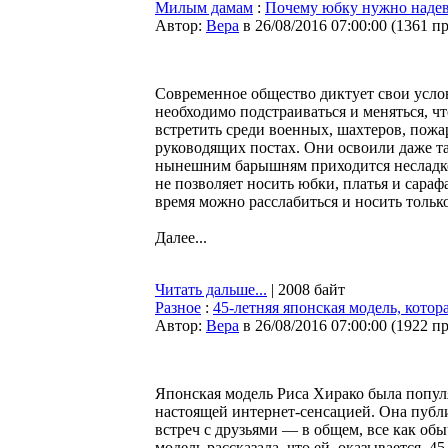
Милым дамам
:
Почему юбку нужно надева
Автор:
Bepa
в 26/08/2016 07:00:00
(
1361 п
Современное общество диктует свои усло
необходимо подстраиваться и меняться, 
встретить среди военных, шахтеров, пожа
руководящих постах. Они освоили даже т
нынешним барышням приходится несладко
не позволяет носить юбки, платья и сара
время можно расслабиться и носить только
Далее...
Читать дальше...
| 2008 байт
Разное
:
45-летняя японская модель, котор
Автор:
Bepa
в 26/08/2016 07:00:00
(
1922 п
Японская модель Риса Хирако была популя
настоящей интернет-сенсацией. Она публ
встреч с друзьями — в общем, все как об
модель рассказала, что ей, оказывается, 4