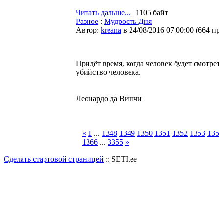
Читать дальше...
| 1105 байт
Разное
:
Мудрость Дня
Автор:
kreana
в 24/08/2016 07:00:00
(
664 п
Придёт время, когда человек будет смотре
убийство человека.
Леонардо да Винчи
«
1
...
1348
1349
1350
1351
1352
1353
135
1366
...
3355
»
Сделать стартовой страницей
:: SETI.ee