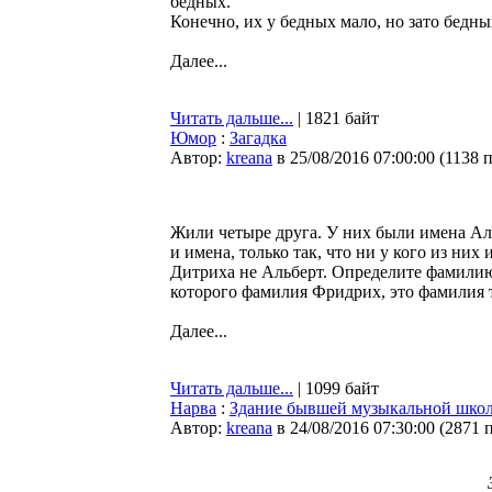
бедных.
Конечно, их у бедных мало, но зато бедны
Далее...
Читать дальше...
| 1821 байт
Юмор
:
Загадка
Автор:
kreana
в 25/08/2016 07:00:00
(
1138 
Жили четыре друга. У них были имена Ал
и имена, только так, что ни у кого из ни
Дитриха не Альберт. Определите фамилию 
которого фамилия Фридрих, это фамилия т
Далее...
Читать дальше...
| 1099 байт
Нарва
:
Здание бывшей музыкальной школы
Автор:
kreana
в 24/08/2016 07:30:00
(
2871 