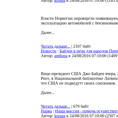
Автор:
kreana
в 24/08/2016 07:10:00
(
1145 
Власти Норвегии опровергли появившуюс
эксплуатацию автомобилей с бензиновыми
Далее...
Читать дальше...
| 2107 байт
Новости
:
Байден в речи для народов Пр
Автор:
antilopa
в 24/08/2016 07:10:00
(
1409
Вице-президент США Джо Байден вчера, 23
Риге, в Национальной библиотеке Латвии 
что США не подведутт своих союзников.
Далее...
Читать дальше...
| 679 байт
Нарва
:
Наша миссия - помочь осуществит
Автор:
kreana
в 24/08/2016 07:10:00
(
2507 