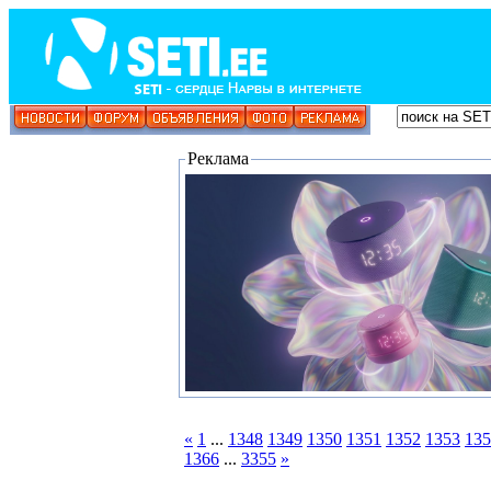
Реклама
«
1
...
1348
1349
1350
1351
1352
1353
135
1366
...
3355
»