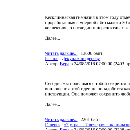
Кесклиннаская гимназия в этом году отм
проработавшая в «первой» без малого 30 
коллективе, о наследии и перспективах ле
Далее...
Читать дальше...
| 13606 байт
Разное
:
Декупаж по дереву
Автор:
Bepa
в 24/08/2016 07:00:00
(
2403 п
Сегодня мы поделимся с тобой секретом 
воплощения этой идеи не понадобится как
инструкции. Она поможет сохранить люби
Далее...
Читать дальше...
| 2261 байт
Галерея
:
«7 утра — 7 вечера»: как по-раз
Автор:
Bepa
в 24/08/2016 07:00:00
(
2328 п