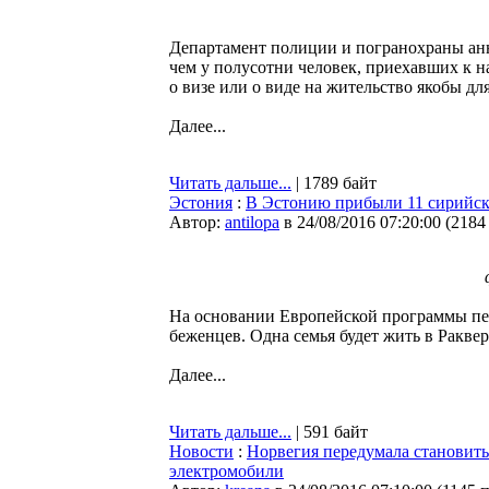
Департамент полиции и погранохраны анн
чем у полусотни человек, приехавших к н
о визе или о виде на жительство якобы д
Далее...
Читать дальше...
| 1789 байт
Эстония
:
В Эстонию прибыли 11 сирийс
Автор:
antilopa
в 24/08/2016 07:20:00
(
2184
На основании Европейской программы пе
беженцев. Одна семья будет жить в Раквер
Далее...
Читать дальше...
| 591 байт
Новости
:
Норвегия передумала становить
электромобили