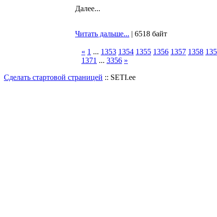
Далее...
Читать дальше...
| 6518 байт
«
1
...
1353
1354
1355
1356
1357
1358
135
1371
...
3356
»
Сделать стартовой страницей
:: SETI.ee