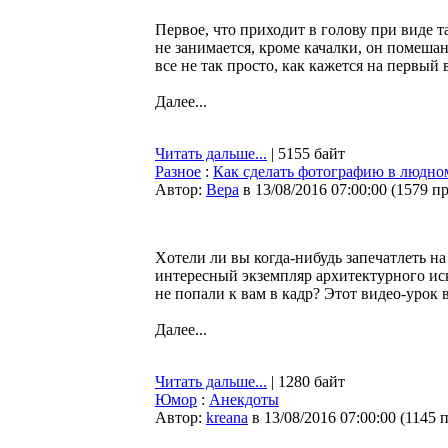
Первое, что приходит в голову при виде т
не занимается, кроме качалки, он помешан
все не так просто, как кажется на первый 
Далее...
Читать дальше...
| 5155 байт
Разное
:
Как сделать фотографию в людном
Автор:
Bepa
в 13/08/2016 07:00:00
(
1579 п
Xотели ли вы когда-нибудь запечатлеть н
интересный экземпляр архитектурного ис
не попали к вам в кадр? Этот видео-урок 
Далее...
Читать дальше...
| 1280 байт
Юмор
:
Анекдоты
Автор:
kreana
в 13/08/2016 07:00:00
(
1145 