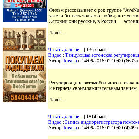
Фильм рассказывает о рок-группе "AveNue
хотели бы петь только о любви, но чувст
Эстонии они русские, в России — эстонц
Далее...
Читать дальше...
| 1365 байт
Видео
:
Танцующая эстонская регулировщ
Автор:
kreana
в 14/08/2016 07:10:00
(
6633 
Регулировщица автомобильного потока на
Интернета своим зажигательным танцем.
Далее...
Читать дальше...
| 1814 байт
Видео
:
Запись видиорегистратора поможе
Автор:
kreana
в 14/08/2016 07:10:00
(
4309 