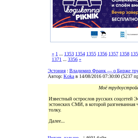
«
1
...
1353
1354
1355
1356
1357
1358
135
1371
...
3356
»
Эстония
:
Владимир Франк — о Бирже труд
Автор:
Koka
в 14/08/2016 07:30:00
(
5237 п
Моё трудоустройс
Известный острослов русских соцсетей 
эстонских СМИ, в которой разгневанная ч
толку.
Далее...
Читать дальше...
| 4601 байт