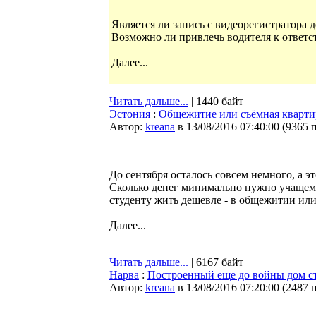
Является ли запись с видеорегистратора
Возможно ли привлечь водителя к ответс
Далее...
Читать дальше...
| 1440 байт
Эстония
:
Общежитие или съёмная квартир
Автор:
kreana
в 13/08/2016 07:40:00
(
9365 
До сентября осталось совсем немного, а э
Сколько денег минимально нужно учащемус
студенту жить дешевле - в общежитии ил
Далее...
Читать дальше...
| 6167 байт
Нарва
:
Построенный еще до войны дом с
Автор:
kreana
в 13/08/2016 07:20:00
(
2487 