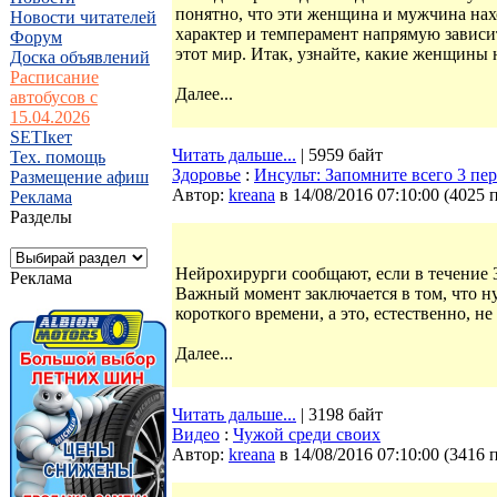
понятно, что эти женщина и мужчина наход
Новости читателей
характер и темперамент напрямую зависи
Форум
этот мир. Итак, узнайте, какие женщины 
Доска объявлений
Расписание
Далее...
автобусов с
15.04.2026
SETIкет
Читать дальше...
| 5959 байт
Тех. помощь
Здоровье
:
Инсульт: Запомните всего 3 пе
Размещение афиш
Автор:
kreana
в 14/08/2016 07:10:00
(
4025 
Реклама
Разделы
Нейрохирурги сообщают, если в течение 3
Реклама
Важный момент заключается в том, что ну
короткого времени, а это, естественно, не 
Далее...
Читать дальше...
| 3198 байт
Видео
:
Чужой среди своих
Автор:
kreana
в 14/08/2016 07:10:00
(
3416 