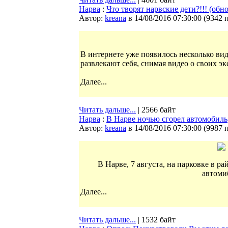
Нарва
:
Что творят нарвские дети?!!! (обн
Автор:
kreana
в 14/08/2016 07:30:00
(
9342 
В интернете уже появилось несколько ви
развлекают себя, снимая видео о своих э
Далее...
Читать дальше...
| 2566 байт
Нарва
:
В Нарве ночью сгорел автомобиль
Автор:
kreana
в 14/08/2016 07:30:00
(
9987 
В Нарве, 7 августа, на парковке в р
автоми
Далее...
Читать дальше...
| 1532 байт