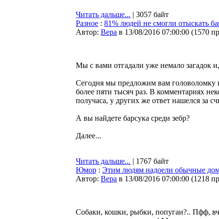
Читать дальше...
| 3057 байт
Разное
:
81% людей не смогли отыскать бар
Автор:
Bepa
в 13/08/2016 07:00:00
(
1570 п
Мы с вами отгадали уже немало загадок и,
Сегодня мы предложим вам головоломку п
более пяти тысяч раз. В комментариях не
получаса, у других же ответ нашелся за с
А вы найдете барсука среди зебр?
Далее...
Читать дальше...
| 1767 байт
Юмор
:
Этим людям надоели обычные до
Автор:
Bepa
в 13/08/2016 07:00:00
(
1218 п
Собаки, кошки, рыбки, попугаи?.. Пфф,