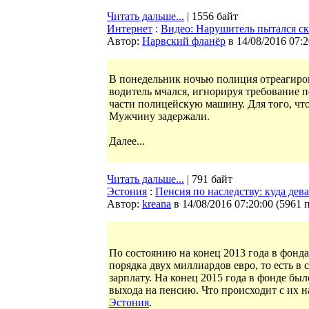
Читать дальше...
| 1556 байт
Интернет
:
Видео: Нарушитель пытался ск
Автор:
Нарвский фланёр
в 14/08/2016 07:2
В понедельник ночью полиция отреагиро
водитель мчался, игнорируя требование п
части полицейскую машину. Для того, чт
Мужчину задержали.
Далее...
Читать дальше...
| 791 байт
Эстония
:
Пенсия по наследству: куда дев
Автор:
kreana
в 14/08/2016 07:20:00
(
5961 
По состоянию на конец 2013 года в фонд
порядка двух миллиардов евро, то есть в
зарплату. На конец 2015 года в фонде бы
выхода на пенсию. Что происходит с их 
Эстония
.