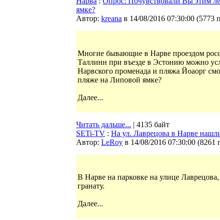
Нарва
:
Опрос: Почувствовали Вы этим ле
ямке?
Автор:
kreana
в 14/08/2016 07:30:00
(
5773 
Многие бывающие в Нарве проездом росси
Таллинн при въезде в Эстонию можно усл
Нарвского променада и пляжа Йоаорг смо
пляже на Липовой ямке?
Далее...
Читать дальше...
| 4135 байт
SETi-TV
:
На ул. Лаврецова в Нарве нашли
Автор:
LeRoy
в 14/08/2016 07:30:00
(
8261 
В Нарве на парковке на улице Лаврецова
гранату.
Далее...