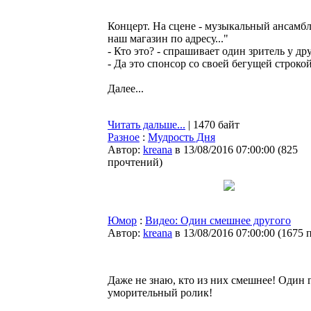
Концерт. На сцене - музыкальный ансамбль
наш магазин по адресу..."
- Кто это? - спрашивает один зритель у др
- Да это спонсор со своей бегущей строкой
Далее...
Читать дальше...
| 1470 байт
Разное
:
Мудрость Дня
Автор:
kreana
в 13/08/2016 07:00:00
(
825
прочтений
)
Юмор
:
Видео: Один смешнее другого
Автор:
kreana
в 13/08/2016 07:00:00
(
1675 
Даже не знаю, кто из них смешнее! Один 
уморительный ролик!