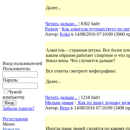
Далее...
Читать дальше...
| 8362 байт
Разное
:
Как алкоголь путешествует по ор
Автор:
Koka
в 14/08/2016 07:10:00
(
3060 п
Алкоголь – странная штука. Все более или
каким образом работает спиртное и что п
бокал вина. Что случается дальше?
Вход пользователей
Пользователь:
Все ответы смотрите инфографике.
Пароль:
Далее...
Чужой
компьютер
Читать дальше...
| 1218 байт
Милым дамам
:
Как по знаку зодиаку м
Автор:
Bepa
в 14/08/2016 07:10:00
(
3408 п
Забыли пароль?
Регистрация
Меню
Иногда пары людей сходятся по какому-
Новости