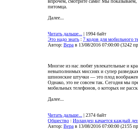
впрочем, смотрите сами! Мы показываем, 
питомца.
Далее...
Читать дальше...
| 1994 байт
Это надо знать
:
7 кодов для мобильного т
Автор:
Bepa
в 13/08/2016 07:00:00
(
3242 п
Многие из нас любят увлекательные и кр
невыполнимых миссиях и супер разведках
шпионские штучки — это плод воображен
Однако, это не совсем так. Сегодня мы 
мобильных телефонов, о которых не расск
Далее...
Читать дальше...
| 2374 байт
Общество
:
Ирландец качается каждый де
Автор:
Bepa
в 13/08/2016 07:00:00
(
2155 п