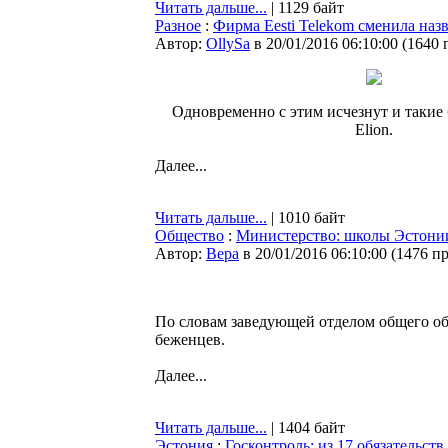
Читать дальше...
| 1129 байт
Разное
:
Фирма Eesti Telekom сменила назва
Автор:
OllySa
в 20/01/2016 06:10:00
(
1640 
Одновременно с этим исчезнут и такие
Elion.
Далее...
Читать дальше...
| 1010 байт
Общество
:
Министерство: школы Эстонии
Автор:
Bepa
в 20/01/2016 06:10:00
(
1476 п
По словам заведующей отделом общего об
беженцев.
Далее...
Читать дальше...
| 1404 байт
Эстония
:
Госконтроль: из 17 обязательст