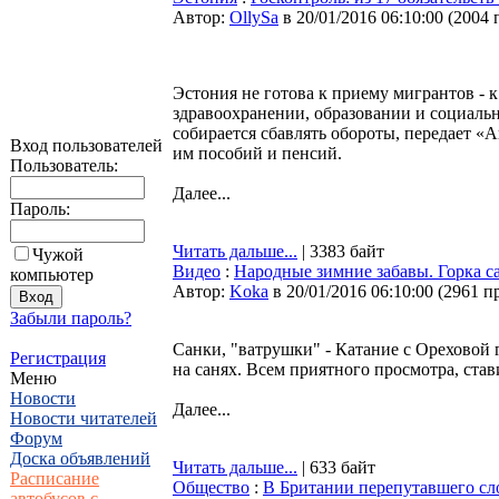
Автор:
OllySa
в 20/01/2016 06:10:00
(
2004 
Эстония не готова к приему мигрантов - 
здравоохранении, образовании и социальн
собирается сбавлять обороты, передает «
Вход пользователей
им пособий и пенсий.
Пользователь:
Далее...
Пароль:
Читать дальше...
| 3383 байт
Чужой
Видео
:
Народные зимние забавы. Горка с
компьютер
Автор:
Koka
в 20/01/2016 06:10:00
(
2961 п
Забыли пароль?
Санки, "ватрушки" - Катание с Ореховой 
Регистрация
на санях. Всем приятного просмотра, став
Меню
Новости
Далее...
Новости читателей
Форум
Доска объявлений
Читать дальше...
| 633 байт
Расписание
Общество
:
В Британии перепутавшего сл
автобусов с