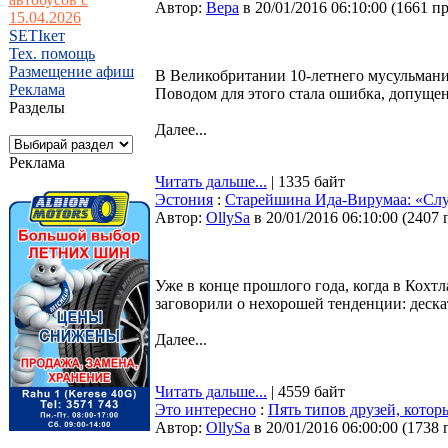
Автор:
Bepa
в 20/01/2016 06:10:00
(
1661 п
15.04.2026
SETIкет
Тех. помощь
Размещение афиш
В Великобритании 10-летнего мусульмани
Реклама
Поводом для этого стала ошибка, допущен
Разделы
Далее...
Реклама
Читать дальше...
| 1335 байт
Эстония
:
Старейшина Ида-Вирумаа: «Слу
Автор:
OllySa
в 20/01/2016 06:10:00
(
2407 
Уже в конце прошлого года, когда в Кохтл
заговорили о нехорошей тенденции: дескат
Далее...
Читать дальше...
| 4559 байт
Это интересно
:
Пять типов друзей, кото
Автор:
OllySa
в 20/01/2016 06:00:00
(
1738 