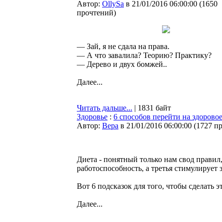
Автор:
OllySa
в 21/01/2016 06:00:00
(
1650
прочтений
)
— Зай, я не сдала на права.
— А что завалила? Теорию? Практику?
— Дерево и двух бомжей..
Далее...
Читать дальше...
| 1831 байт
Здоровье
:
6 способов перейти на здорово
Автор:
Bepa
в 21/01/2016 06:00:00
(
1727 п
Диета - понятный только нам свод правил
работоспособность, а третья стимулирует 
Вот 6 подсказок для того, чтобы сделать э
Далее...