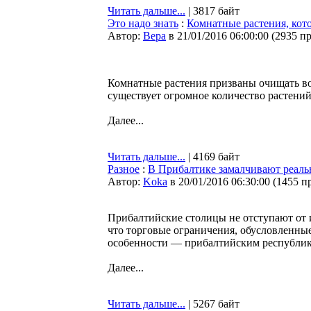
Читать дальше...
| 3817 байт
Это надо знать
:
Комнатные растения, кот
Автор:
Bepa
в 21/01/2016 06:00:00
(
2935 п
Комнатные растения призваны очищать воз
существует огромное количество растений
Далее...
Читать дальше...
| 4169 байт
Разное
:
В Прибалтике замалчивают реал
Автор:
Koka
в 20/01/2016 06:30:00
(
1455 п
Прибалтийские столицы не отступают от и
что торговые ограничения, обусловленны
особенности — прибалтийским республик
Далее...
Читать дальше...
| 5267 байт