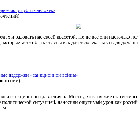
орые могут убить человека
рочтений
)
дух и радовать нас своей красотой. Но не все они настолько по
, которые могут быть опасны как для человека, так и для домаш
ьные издержки «санкционной войны»
рочтений
)
деи санкционного давления на Москву, хотя свежие статистиче
е политической ситуацией, наносили ощутимый урон как российс
ам.