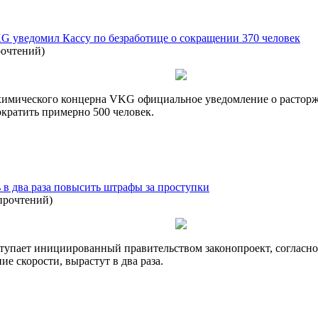
 уведомил Кассу по безработице о сокращении 370 человек
рочтений
)
ехимического концерна VKG официальное уведомление о расторж
ократить примерно 500 человек.
 в два раза повысить штрафы за проступки
прочтений
)
оступает инициированный правительством законопроект, соглас
е скорости, вырастут в два раза.