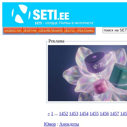
Реклама
«
1
...
1452
1453
1454
1455
1456
1457
145
Юмор
:
Анекдоты