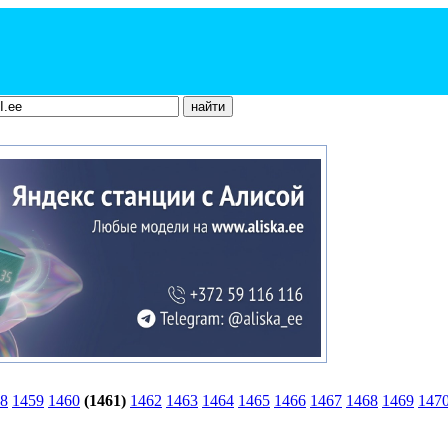
8
1459
1460
(1461)
1462
1463
1464
1465
1466
1467
1468
1469
147