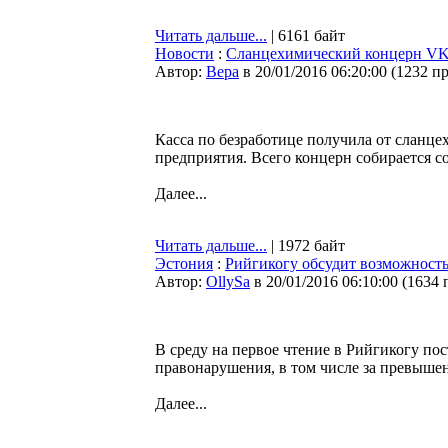
Читать дальше...
| 6161 байт
Новости
:
Сланцехимический концерн VKG
Автор:
Bepa
в 20/01/2016 06:20:00
(
1232 п
Касса по безработице получила от сланц
предприятия. Всего концерн собирается с
Далее...
Читать дальше...
| 1972 байт
Эстония
:
Рийгикогу обсудит возможность
Автор:
OllySa
в 20/01/2016 06:10:00
(
1634 
В среду на первое чтение в Рийгикогу п
правонарушения, в том числе за превышени
Далее...