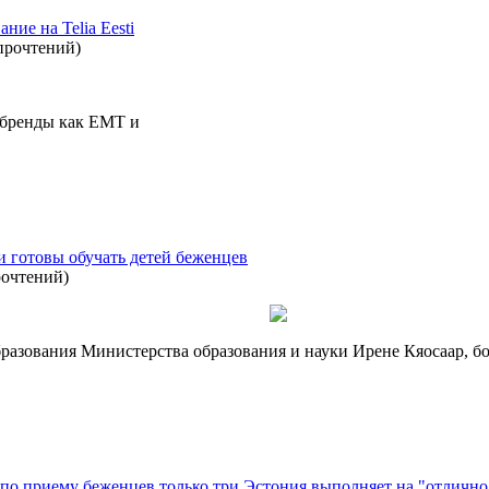
ние на Telia Eesti
прочтений
)
 бренды как EMT и
 готовы обучать детей беженцев
рочтений
)
разования Министерства образования и науки Ирене Кяосаар, 
в по приему беженцев только три Эстония выполняет на "отлично