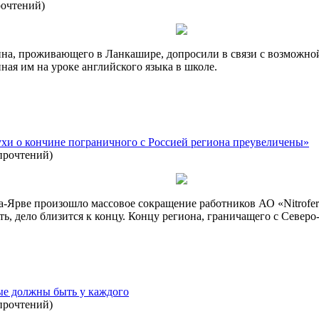
рочтений
)
на, проживающего в Ланкашире, допросили в связи с возможной
ная им на уроке английского языка в школе.
хи о кончине пограничного с Россией региона преувеличены»
прочтений
)
а-Ярве произошло массовое сокращение работников АО «Nitrofert
ь, дело близится к концу. Концу региона, граничащего с Северо
рые должны быть у каждого
прочтений
)