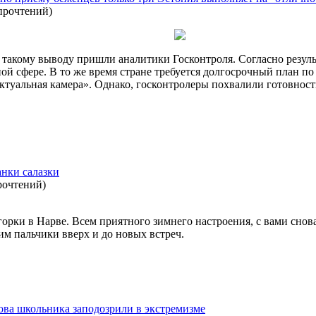
прочтений
)
к такому выводу пришли аналитики Госконтроля. Согласно резуль
ой сфере. В то же время стране требуется долгосрочный план п
Актуальная камера». Однако, госконтролеры похвалили готовнос
анки салазки
рочтений
)
горки в Нарве. Всем приятного зимнего настроения, с вами снов
им пальчики вверх и до новых встреч.
ова школьника заподозрили в экстремизме