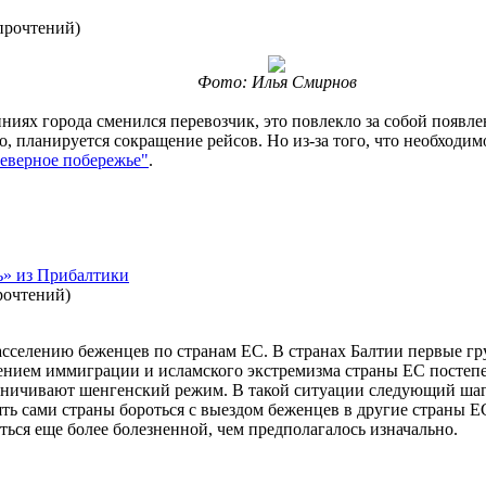
прочтений
)
Фото: Илья Смирнов
ниях города сменился перевозчик, это повлекло за собой появле
о, планируется сокращение рейсов. Но из-за того, что необходи
еверное побережье"
.
ь» из Прибалтики
рочтений
)
асселению беженцев по странам ЕС. В странах Балтии первые 
ением иммиграции и исламского экстремизма страны ЕС постеп
аничивают шенгенский режим. В такой ситуации следующий шаг
лять сами страны бороться с выездом беженцев в другие страны 
ться еще более болезненной, чем предполагалось изначально.