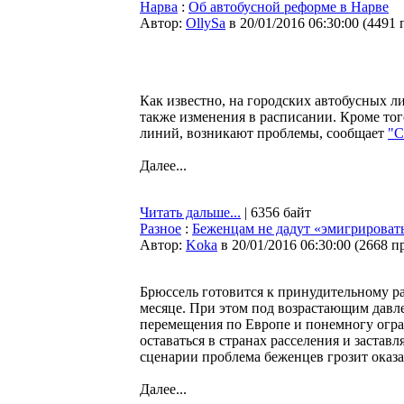
Нарва
:
Об автобусной реформе в Нарве
Автор:
OllySa
в 20/01/2016 06:30:00
(
4491 
Как известно, на городских автобусных ли
также изменения в расписании. Кроме тог
линий, возникают проблемы, сообщает
"С
Далее...
Читать дальше...
| 6356 байт
Разное
:
Беженцам не дадут «эмигрироват
Автор:
Koka
в 20/01/2016 06:30:00
(
2668 п
Брюссель готовится к принудительному р
месяце. При этом под возрастающим давл
перемещения по Европе и понемногу огр
оставаться в странах расселения и застав
сценарии проблема беженцев грозит оказа
Далее...