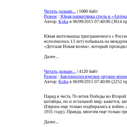
Читать дальше...
| 1080 байт
Разное
:
Юная нарвитянка спела в «Артек
Автор:
Koka
в 06/09/2015 07:40:00
(
3814 п
Юная жительница приграничного с Россие
исполнилось 13 лет) побывала на между
«Детская Новая волна», который проходил
Далее...
Читать дальше...
| 4120 байт
Разное
:
Бактериологическое оружие япон
Автор:
Koka
в 06/09/2015 07:40:00
(
2252 п
Парад в честь 70-летия Победы во Второй
китайцы, но и остальной мир, кажется, з
(Европа еще только подбиралась к войне,
1931 году). Правда, многим еще только п
Далее...