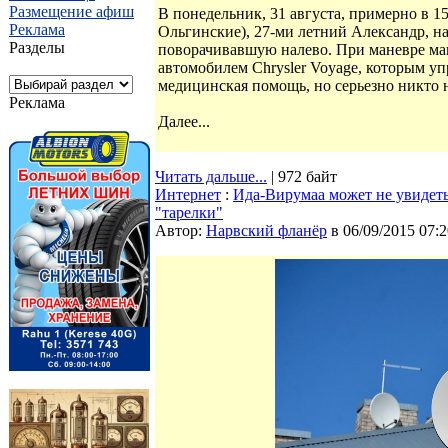
Размещение афиш
В понедельник, 31 августа, примерно в 1
Реклама
Ольгинские), 27-ми летний Александр, на
Разделы
поворачивавшую налево. При маневре маш
автомобилем Chrysler Voyage, которым у
медицинская помощь, но серьезно никто н
Реклама
Далее...
Читать дальше...
| 972 байт
Интернет
:
Ида-Вирумаа может не увидет
"тарелки"
Автор:
Нарвский фланёр
в 06/09/2015 07:2