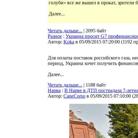
голуби» все же вышел в прокат, зрители б
Далее...
Читать дальше...
| 2095 байт
Разное
:
Украина просит G7 профинансиро
Автор:
Koka
в 05/09/2015 07:20:00
(
1192 п
Для оплаты поставок российского газа, н
период, Украина хочет получить финансо
Далее...
Читать дальше...
| 1188 байт
Нарва
:
В Нарве в ДТП пострадала 7-летня
Автор:
CaneCorso
в 05/09/2015 07:10:00
(
2