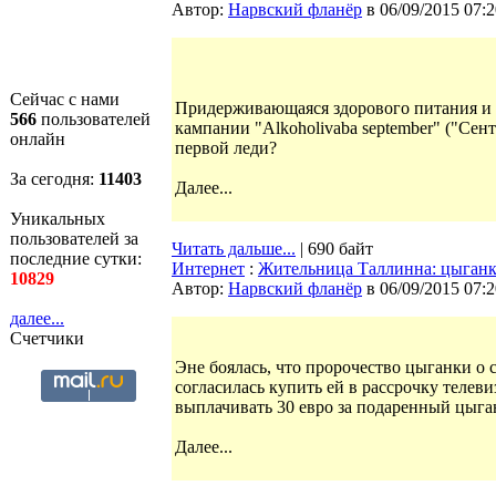
Автор:
Нарвский фланёр
в 06/09/2015 07:2
Сейчас с нами
Придерживающаяся здорового питания и 
566
пользователей
кампании "Alkoholivaba september" ("Сент
онлайн
первой леди?
За сегодня:
11403
Далее...
Уникальных
пользователей за
Читать дальше...
| 690 байт
последние сутки:
Интернет
:
Жительница Таллинна: цыганка
10829
Автор:
Нарвский фланёр
в 06/09/2015 07:2
далее...
Счетчики
Эне
боялась, что пророчество цыганки о с
согласилась купить ей в рассрочку телев
выплачивать 30 евро за подаренный цыга
Далее...