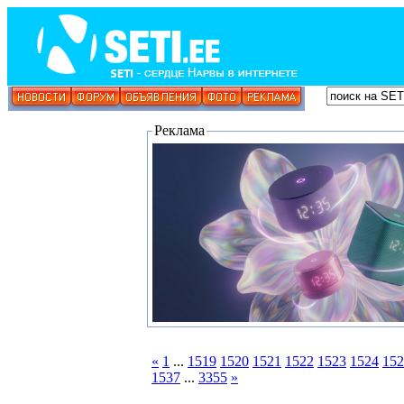
Реклама
«
1
...
1519
1520
1521
1522
1523
1524
152
1537
...
3355
»