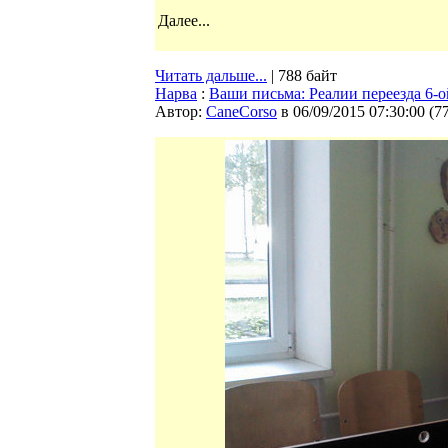
Далее...
Читать дальше...
| 788 байт
Нарва
:
Ваши письма: Реалии переезда 6-
Автор:
CaneCorso
в 06/09/2015 07:30:00
(
7