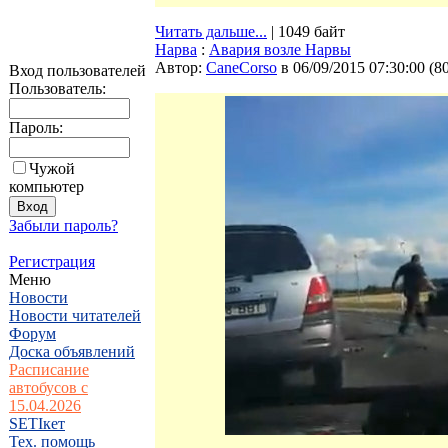
Читать дальше...
| 1049 байт
Нарва
:
Авария возле Нарвы
Автор:
CaneCorso
в 06/09/2015 07:30:00
(
8
Вход пользователей
Пользователь:
Пароль:
Чужой
компьютер
Забыли пароль?
Регистрация
Меню
Новости
Новости читателей
Форум
Доска объявлений
Расписание
автобусов с
15.04.2026
SETIкет
Тех. помощь