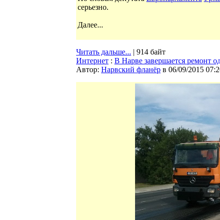
серьезно.
Далее...
Читать дальше...
| 914 байт
Интернет
:
В Нарве завершается ремонт о
Автор:
Нарвский фланёр
в 06/09/2015 07:2