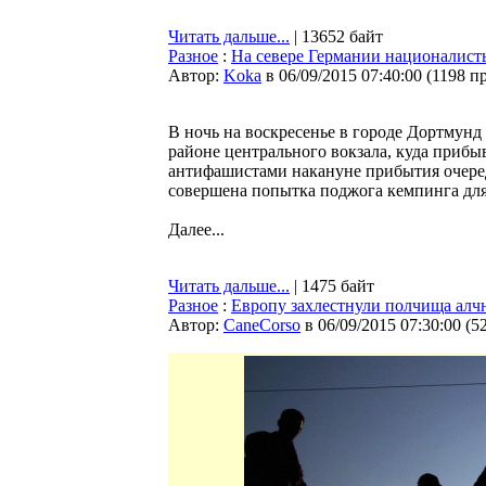
Читать дальше...
| 13652 байт
Разное
:
На севере Германии националист
Автор:
Koka
в 06/09/2015 07:40:00
(
1198 п
В ночь на воскресенье в городе Дортмун
районе центрального вокзала, куда приб
антифашистами накануне прибытия очеред
совершена попытка поджога кемпинга для
Далее...
Читать дальше...
| 1475 байт
Разное
:
Европу захлестнули полчища алч
Автор:
CaneCorso
в 06/09/2015 07:30:00
(
5