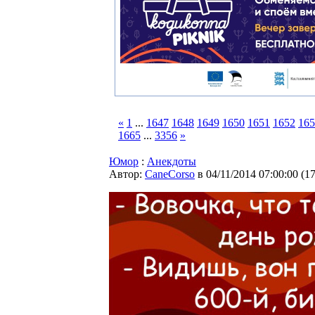
«
1
...
1647
1648
1649
1650
1651
1652
165
1665
...
3356
»
Юмор
:
Анекдоты
Автор:
CaneCorso
в 04/11/2014 07:00:00
(
1