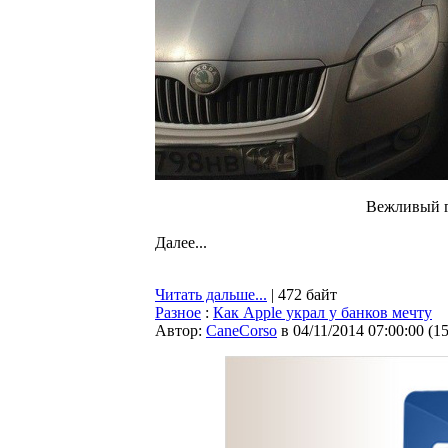
Вежливый г
Далее...
Читать дальше...
| 472 байт
Разное
:
Как Apple украл у банков мечту
Автор:
CaneCorso
в 04/11/2014 07:00:00
(
1