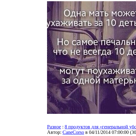
Разное
:
8 продуктов для «генеральной уб
Автор:
CaneCorso
в 04/11/2014 07:00:00
(
3