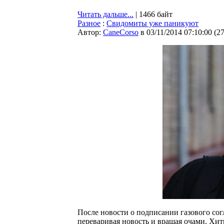
Читать дальше...
| 1466 байт
Разное
:
Свидомиты уже паникуют
Автор:
CaneCorso
в 03/11/2014 07:10:00
(
2
После новости о подписании газового сог
переваривая новость и вращая очами. Хит