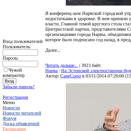
В конференц-зале Нарвской городской упр
недостатками в здоровье. В нем приняли 
власти. Главной темой круглого стола с
Центристской партии, представителями 
организациями города Нарвы, объединя
которое было подписано год назад, в пре
Вход пользователей
Пользователь:
Далее...
Пароль:
Читать дальше...
| 3923 байт
Чужой
Нарва
:
На Эстонской электростанции буде
компьютер
Автор:
CaneCorso
в 03/11/2014 07:20:00
(
1
Забыли пароль?
Регистрация
Меню
Новости
Новости читателей
Форум
Доска объявлений
Расписание