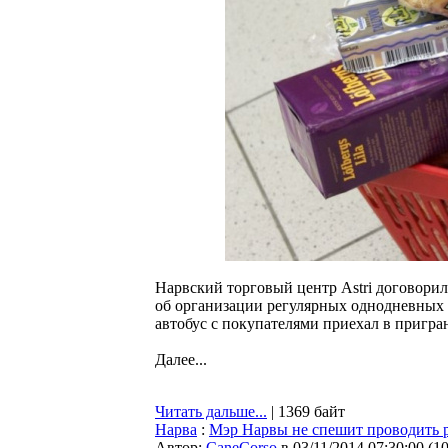
Нарвский торговый центр Astri договори
об организации регулярных однодневных 
автобус с покупателями приехал в пригра
Далее...
Читать дальше...
| 1369 байт
Нарва
:
Мэр Нарвы не спешит проводить 
Автор:
CaneCorso
в 03/11/2014 07:30:00
(
1