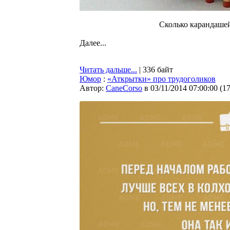
Сколько карандашей
Далее...
Читать дальше...
| 336 байт
Юмор
:
«Аткрытки» про трудоголиков
Автор:
CaneCorso
в 03/11/2014 07:00:00
(
1