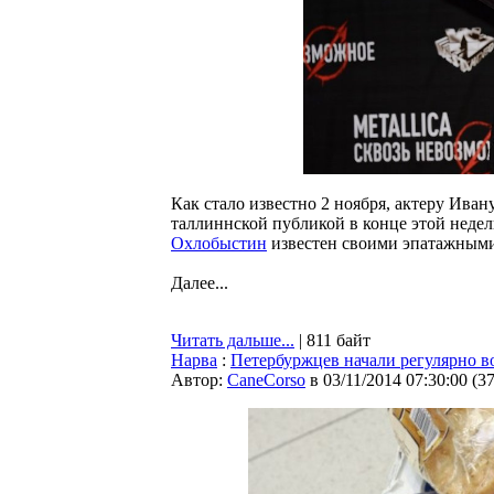
Как стало известно 2 ноября, актеру Ива
таллиннской публикой в конце этой недели
Охлобыстин
известен своими эпатажным
Далее...
Читать дальше...
| 811 байт
Нарва
:
Петербуржцев начали регулярно в
Автор:
CaneCorso
в 03/11/2014 07:30:00
(
3