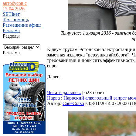
автобусов с
15.04.2026
SETIкет
Тех. помощь
Размещение афиш
Реклама
Тыну Аас: 1 января 2016 - важная д
Разделы
п
К двум трубам Эстонской электростанции 
Реклама
заметная издалека “верхушка айсберга”. 
требованиями и повысить эффективность,
евро.
Далее...
Читать дальше...
| 6235 байт
Нарва
:
Нарвский алкогольный запрет мож
Автор:
CaneCorso
в 03/11/2014 07:20:00
(
1