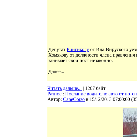
Депутат
Рийгикогу
от Ида-Вируского уез
Хомякову от должности члена правления ц
занимает свой пост незаконно.
Далее...
Читать дальше...
| 1267 байт
Разное
:
Послание водителю авто от поте
Автор:
CaneCorso
в 15/12/2013 07:00:00
(
3