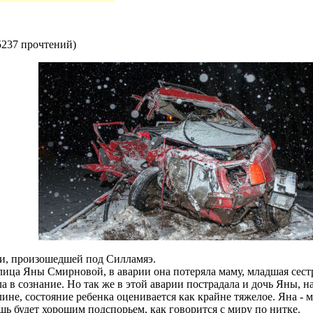
5237 прочтений
)
рии, произошедшей под Силламяэ.
лица Яны Смирновой, в аварии она потеряла маму, младшая сестр
а в сознание. Но так же в этой аварии пострадала и дочь Яны, 
не, состояние ребенка оценивается как крайне тяжелое. Яна - ма
ь будет хорошим подспорьем, как говорится с миру по нитке.