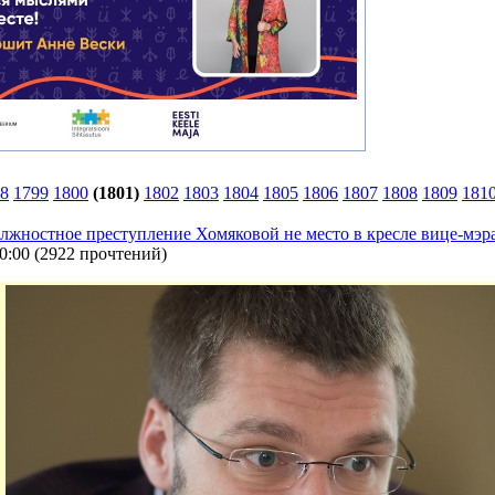
8
1799
1800
(1801)
1802
1803
1804
1805
1806
1807
1808
1809
181
лжностное преступление Хомяковой не место в кресле вице-мэр
0:00
(
2922 прочтений
)