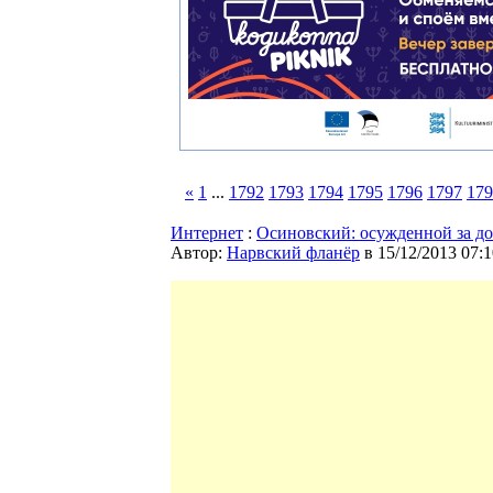
«
1
...
1792
1793
1794
1795
1796
1797
179
Интернет
:
Осиновский: осужденной за до
Автор:
Нарвский фланёр
в 15/12/2013 07:1