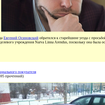
да
Евгений Осиновский
обратился к старейшине уезда с просьб
елевого учреждения Narva Linna Arendus, поскольку она была о
нциального покупателя
595 прочтений
)