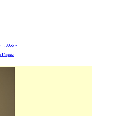
0
...
3355
»
а Нарвы