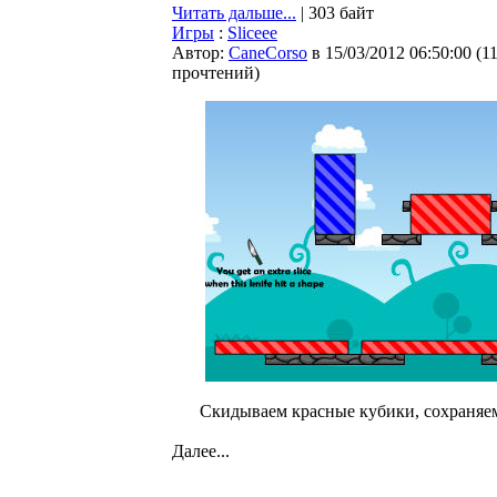
Читать дальше...
| 303 байт
Игры
:
Sliceee
Автор:
CaneCorso
в 15/03/2012 06:50:00
(
1
прочтений
)
Скидываем красные кубики, сохраняем
Далее...