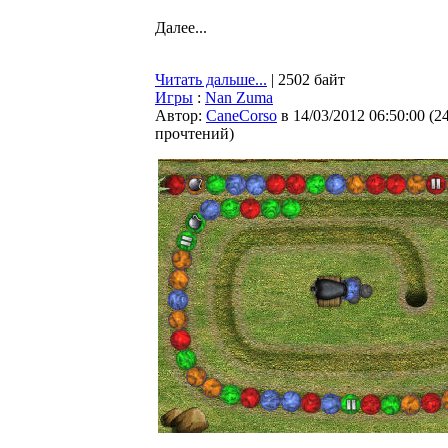
Далее...
Читать дальше...
| 2502 байт
Игры
:
Nan Zuma
Автор:
CaneCorso
в 14/03/2012 06:50:00
(
2
прочтений
)