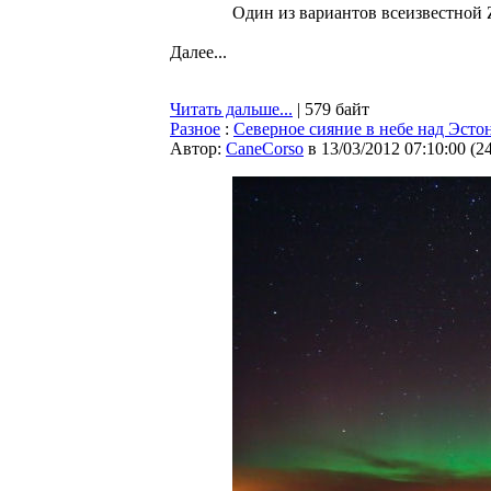
Один из вариантов всеизвестной 
Далее...
Читать дальше...
| 579 байт
Разное
:
Северное сияние в небе над Эсто
Автор:
CaneCorso
в 13/03/2012 07:10:00
(
2