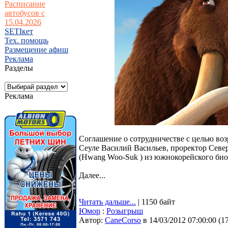
Расписание
автобусов с
15.04.2026
SETIкет
Тех. помощь
Размещение афиш
Реклама
Разделы
Реклама
Соглашение о сотрудничестве с целью воз
Сеуле Василий Васильев, проректор Севе
(Hwang Woo-Suk ) из южнокорейского би
Далее...
Читать дальше...
| 1150 байт
Юмор
:
Розыгрыш
Автор:
CaneCorso
в 14/03/2012 07:00:00
(
1