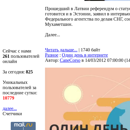
Прошедший в Латвии референдум о статусе
готовится и в Эстонии, заявил в интервь
Федерального агентства по делам СНГ, с
Мухаметшин.
Далее...
Читать дальше...
| 1740 байт
Сейчас с нами
Разное
:
Один день в интернете
261
пользователей
Автор:
CaneCorso
в 14/03/2012 07:00:00
(
1
онлайн
За сегодня:
826
Уникальных
пользователей за
последние сутки:
10779
далее...
Счетчики