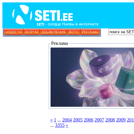
Реклама
«
1
...
2004
2005
2006
2007
2008
2009
201
...
3355
»