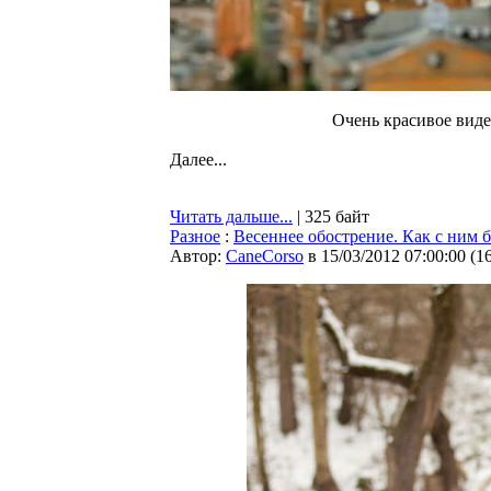
Очень красивое виде
Далее...
Читать дальше...
| 325 байт
Разное
:
Весеннее обострение. Как с ним 
Автор:
CaneCorso
в 15/03/2012 07:00:00
(
1