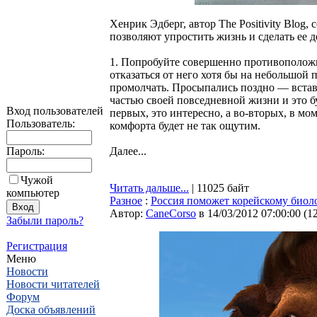
Хенрик Эдберг, автор The Positivity Blog,
позволяют упростить жизнь и сделать ее 
1. Попробуйте совершенно противоположн
отказаться от него хотя бы на небольшо
промолчать. Просыпались поздно — встав
частью своей повседневной жизни и это б
Вход пользователей
первых, это интересно, а во-вторых, в м
Пользователь:
комфорта будет не так ощутим.
Пароль:
Далее...
Чужой
Читать дальше...
| 11025 байт
компьютер
Разное
:
Россия поможет корейскому биол
Автор:
CaneCorso
в 14/03/2012 07:00:00
(
1
Забыли пароль?
Регистрация
Меню
Новости
Новости читателей
Форум
Доска объявлений