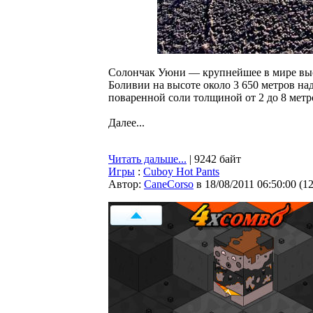
Солончак Уюни — крупнейшее в мире выс
Боливии на высоте около 3 650 метров на
поваренной соли толщиной от 2 до 8 метр
Далее...
Читать дальше...
| 9242 байт
Игры
:
Cuboy Hot Pants
Автор:
CaneCorso
в 18/08/2011 06:50:00
(
1