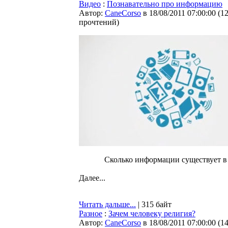
Видео
:
Познавательно про информацию
Автор:
CaneCorso
в 18/08/2011 07:00:00
(
1
прочтений
)
Сколько информации существует в
Далее...
Читать дальше...
| 315 байт
Разное
:
Зачем человеку религия?
Автор:
CaneCorso
в 18/08/2011 07:00:00
(
1