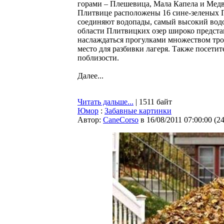
горами – Плешевица, Мала Капела и Медв
Плитвице расположены 16 сине-зеленых П
соединяют водопады, самый высокий водоп
области Плитвицких озер широко представ
наслаждаться прогулками множеством троп,
место для разбивки лагеря. Также посети
поблизости.
Далее...
Читать дальше...
| 1511 байт
Юмор
:
Забавные картинки
Автор:
CaneCorso
в 16/08/2011 07:00:00
(
2