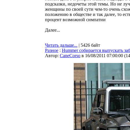
подсказки, недочеты этой темы. Но не лу
женщины по своей сути чем-то очень схо
положению в обществе и так далее, то ес
процент возможной симпатии
Далее...
Читать дальше...
| 5426 байт
Разное
:
Hummer собирается выпускать за
Автор:
CaneCorso
в 16/08/2011 07:00:00
(
1