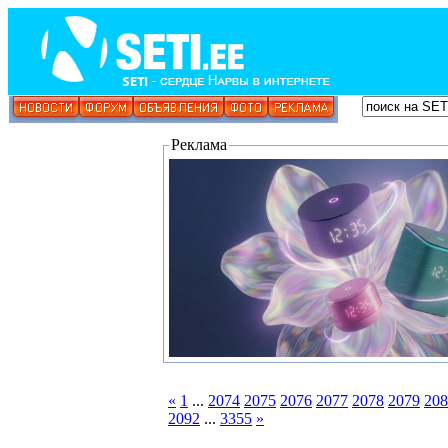
Реклама
«
1
...
2074
2075
2076
2077
2078
2079
208
2092
...
3355
»