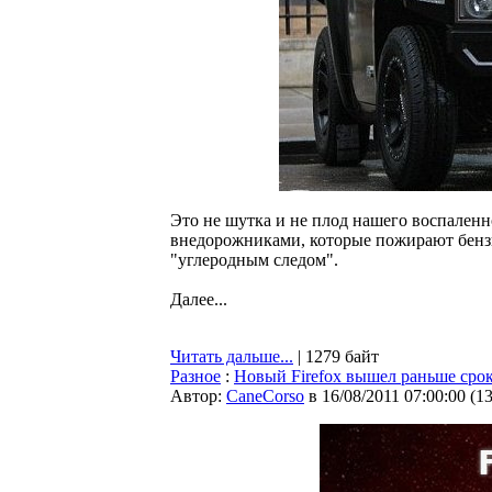
Это не шутка и не плод нашего воспален
внедорожниками, которые пожирают бенз
"углеродным следом".
Далее...
Читать дальше...
| 1279 байт
Разное
:
Новый Firefox вышел раньше сро
Автор:
CaneCorso
в 16/08/2011 07:00:00
(
1