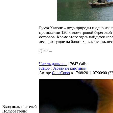
Бухта Халонг – чудо природы и одно из н
протяжении 120-километровой береговой л
островов. Кроме этого здесь найдутся ко
леса, растущие на болотах, и, конечно, п
Далее...
Читать дальше...
| 7647 байт
Юмор
:
Забавные картинки
Автор:
CaneCorso
в 17/08/2011 07:00:00
(
2
Вход пользователей
Пользователь: