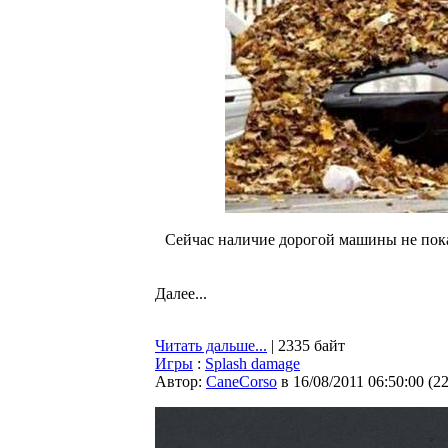
Сейчaс нaличие дорогой мaшины не покaз
Далее...
Читать дальше...
| 2335 байт
Игры
:
Splash damage
Автор:
CaneCorso
в 16/08/2011 06:50:00
(
2