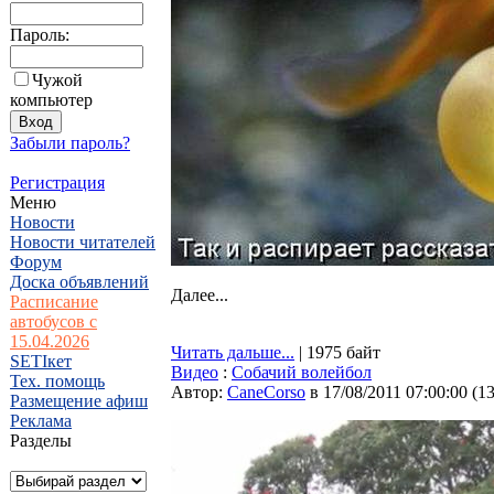
Пароль:
Чужой
компьютер
Забыли пароль?
Регистрация
Меню
Новости
Новости читателей
Форум
Доска объявлений
Далее...
Расписание
автобусов с
15.04.2026
Читать дальше...
| 1975 байт
SETIкет
Видео
:
Собачий волейбол
Тех. помощь
Автор:
CaneCorso
в 17/08/2011 07:00:00
(
1
Размещение афиш
Реклама
Разделы