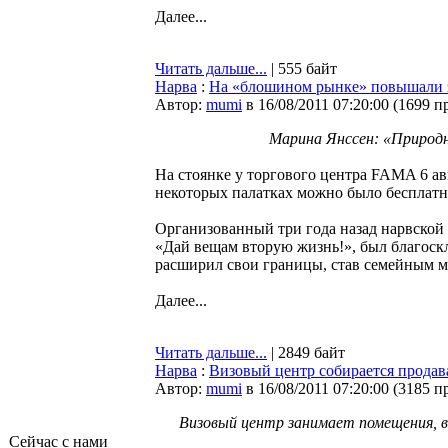
Далее...
Читать дальше...
| 555 байт
Нарва
:
На «блошином рынке» повышали 
Автор:
mumi
в 16/08/2011 07:20:00
(
1699 п
Марина Янссен: «Природн
На стоянке у торгового центра FAMA 6 ав
некоторых палатках можно было бесплатн
Организованный три года назад нарвской
«Дай вещам вторую жизнь!», был благос
расширил свои границы, став семейным м
Далее...
Читать дальше...
| 2849 байт
Нарва
:
Визовый центр собирается продав
Автор:
mumi
в 16/08/2011 07:20:00
(
3185 п
Визовый центр занимает помещения, в 
Сейчас с нами