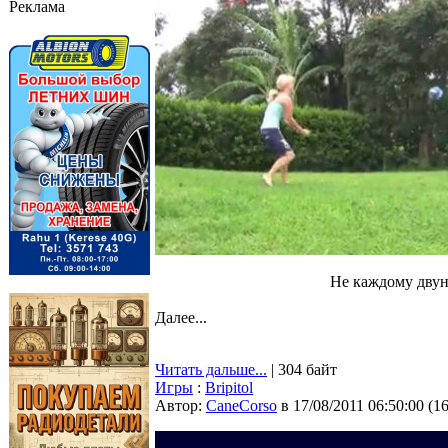
Реклама
Не каждому двун
Далее...
Читать дальше...
| 304 байт
Игры
:
Bripitol
Автор:
CaneCorso
в 17/08/2011 06:50:00
(
1