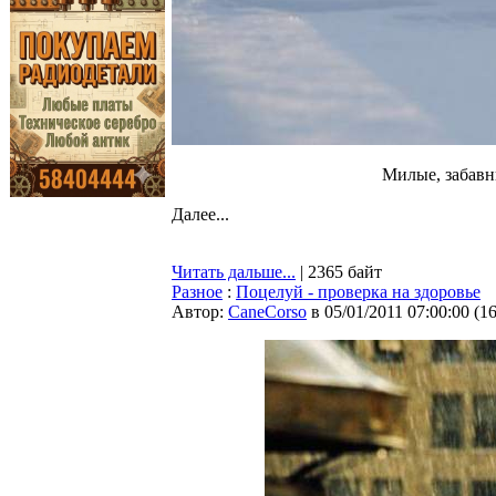
Милые, забавн
Далее...
Читать дальше...
| 2365 байт
Разное
:
Поцелуй - проверка на здоровье
Автор:
CaneCorso
в 05/01/2011 07:00:00
(
1