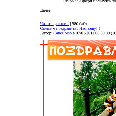
Открывай двери пользуясь по
Далее...
Читать дальше...
| 580 байт
Спешим поздравить
:
Настюшу!!!
Автор:
CaneCorso
в 07/01/2011 06:50:00
(
1