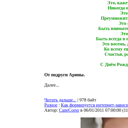
Это, каже
Никогда н
Это
Преумножить 
Это 
Быть внимате
Это
Быть всегда в 
Это восемь, 
Ко всему ещ
Счастья, ра
С Днём Рожд
От подруги Арины.
Далее...
Читать дальше...
| 978 байт
Разное
:
Как формируется интернет-завис
Автор:
CaneCorso
в 06/01/2011 07:00:00
(
1