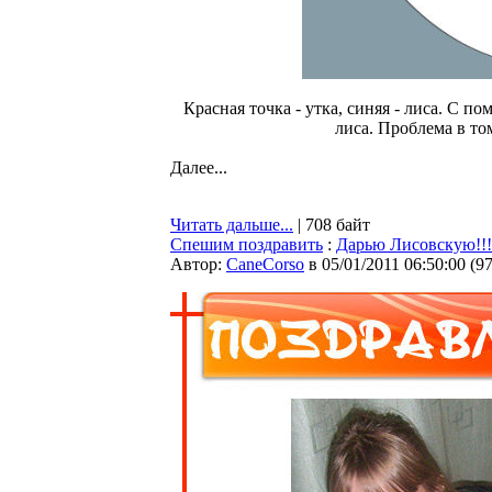
Красная точка - утка, синяя - лиса. С 
лиса. Проблема в том
Далее...
Читать дальше...
| 708 байт
Спешим поздравить
:
Дарью Лисовскую!!!
Автор:
CaneCorso
в 05/01/2011 06:50:00
(
9