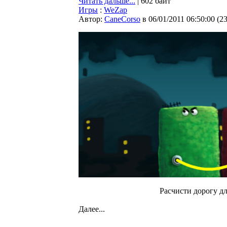
Читать дальше...
| 602 байт
Игры
:
WeZap
Автор:
CaneCorso
в 06/01/2011 06:50:00
(
2
Расчисти дорогу дл
Далее...