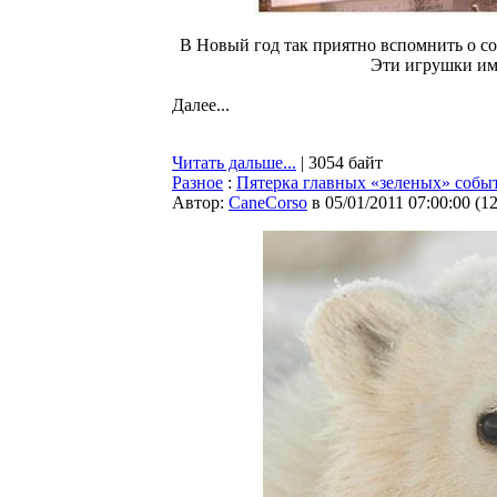
В Новый год так приятно вспомнить о с
Эти игрушки им
Далее...
Читать дальше...
| 3054 байт
Разное
:
Пятерка главных «зеленых» событ
Автор:
CaneCorso
в 05/01/2011 07:00:00
(
1