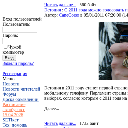
Читать дальше...
| 560 байт
Эстония
:
C 2011 года можно голосовать 
Автор:
CaneCorso
в 05/01/2011 07:20:00
(
1
Вход пользователей
Пользователь:
Пароль:
Чужой
компьютер
Забыли пароль?
Регистрация
Меню
Новости
Эстония в 2011 году станет первой страно
Новости читателей
мобильному телефону. Парламент страны 
Форум
выборах, согласно которым с 2011 года н
Доска объявлений
Расписание
Далее...
автобусов с
15.04.2026
SETIкет
Читать дальше...
| 1732 байт
Тех. помощь