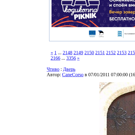
«
1
...
2148
2149
2150
2151
2152
2153
215
2166
...
3356
»
Чтиво
:
Дверь
Автор:
CaneCorso
в 07/01/2011 07:00:00
(
1