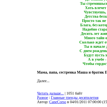
Ты стремишься
Хоть влечет 
Чувствуешь, 
Детства безза
Просто так не 
Блага, без кото
Надобно стар
Десять лет жив
Много тайн о
Сколько ждет о
Ты в начале д
С днем рожденья
Будут пусть 
А в учебе -
Чтобы гордост
Мама, папа, сестренка Маша и братик Е
Далее...
Читать дальше...
| 1051 байт
Разное
:
Главные тренды десятилетия
Автор:
CaneCorso
в 04/01/2011 07:00:00
(
1