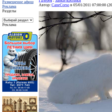
Галерея
:
Зайки-кролики
Размещение афиш
Автор:
CaneCorso
в 05/01/2011 07:00:00
(
2
Реклама
Разделы
Реклама