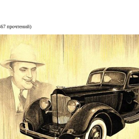
467 прочтений
)