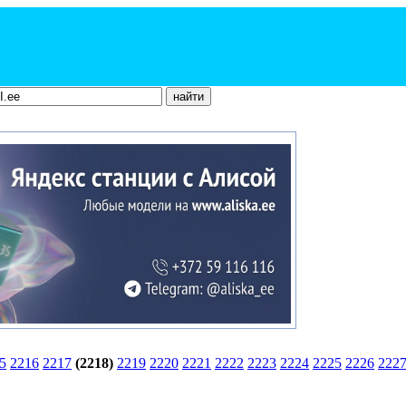
5
2216
2217
(2218)
2219
2220
2221
2222
2223
2224
2225
2226
222