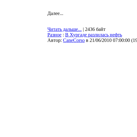
Далее...
Читать дальше...
| 2436 байт
Разное
:
В Хургаде разлилась нефть
Автор:
CaneCorso
в 21/06/2010 07:00:00
(
1