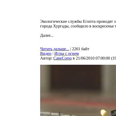
Экологические службы Египта проводят э
города Хургады, сообщило в воскресенье
Далее...
Читать дальше...
| 2261 байт
Видео
:
Игры с огнем
Автор:
CaneCorso
в 21/06/2010 07:00:00
(
1