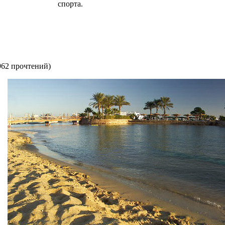
спорта.
962 прочтений
)