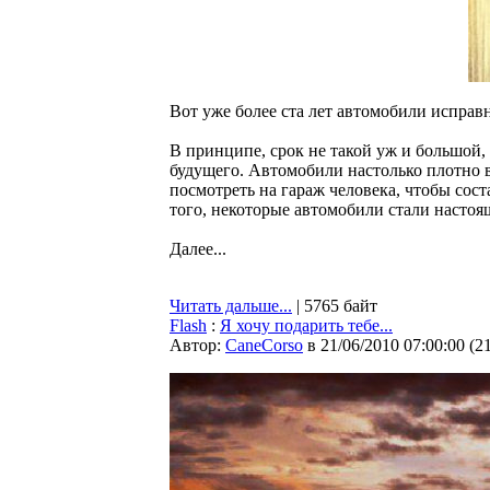
Вот уже более ста лет автомобили исправн
В принципе, срок не такой уж и большой
будущего. Автомобили настолько плотно в
посмотреть на гараж человека, чтобы сост
того, некоторые автомобили стали настоя
Далее...
Читать дальше...
| 5765 байт
Flash
:
Я хочу подарить тебе...
Автор:
CaneCorso
в 21/06/2010 07:00:00
(
2