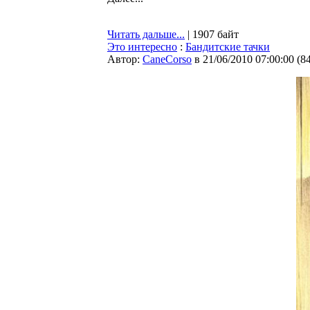
Читать дальше...
| 1907 байт
Это интересно
:
Бандитские тачки
Автор:
CaneCorso
в 21/06/2010 07:00:00
(
8