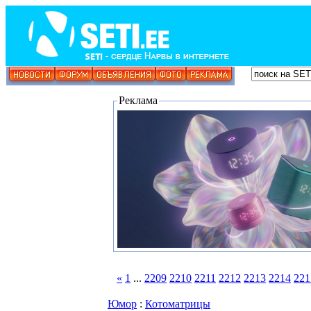
Реклама
«
1
...
2209
2210
2211
2212
2213
2214
221
Юмор
:
Котоматрицы