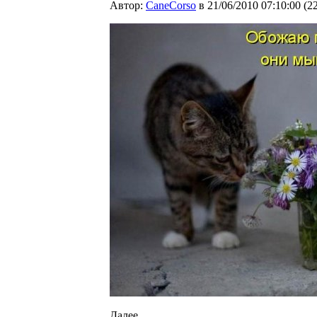
Автор:
CaneCorso
в 21/06/2010 07:10:00
(
2
Далее...