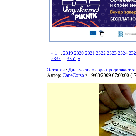
«
1
...
2319
2320
2321
2322
2323
2324
232
2337
...
3355
»
Эстония
:
Дискуссия о евро продолжается
Автор:
CaneCorso
в 19/08/2009 07:00:00
(
1