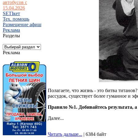
автобусов с
15.04.2026
SETIкет
Тех. помощь
Размещение афиш
Реклама
Разделы
Реклама
Полагаете, что жизнь - это битва титанов
рассудок, существует более гуманное и э
Правило №1. Добивайтесь результата, а
Далее...
Читать дальше...
| 6384 байт