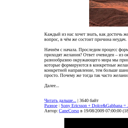
Каждый из нас хочет знать, как достичь ж
вопрос, в чём же состоит причина неудач.
Начнём с начала. Проследим процесс фор
приходят желания? Ответ очевиден – из 
разнообразию окружающего мира мы прио
которые формируются в конкретные желани
конкретней направление, тем больше шанс
просто. Почему же тогда так часто желан
Далее...
Читать дальше...
| 3640 байт
Разное
:
Sony Ericsson + Dolce&Gabbana = 
Автор:
CaneCorso
в 19/08/2009 07:00:00
(
1