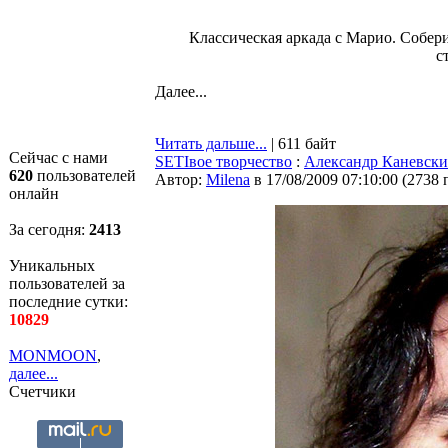
Классическая аркада с Марио. Собер
с
Далее...
Читать дальше...
| 611 байт
Сейчас с нами
SETIвое творчество
:
Александр Каневски
620
пользователей
Автор:
Milena
в 17/08/2009 07:10:00
(
2738 
онлайн
За сегодня:
2414
Уникальных
пользователей за
последние сутки:
10829
MONMOON
,
далее...
Счетчики