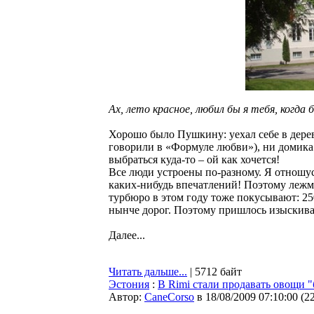
Ах, лето красное, любил бы я тебя, когда б
Хорошо было Пушкину: уехал себе в деревн
говорили в «Формуле любви»), ни домика.
выбраться куда-то – ой как хочется!
Все люди устроены по-разному. Я отношус
каких-нибудь впечатлений! Поэтому лежмя
турбюро в этом году тоже покусывают: 25
нынче дорог. Поэтому пришлось изыскива
Далее...
Читать дальше...
| 5712 байт
Эстония
:
В Rimi стали продавать овощи "
Автор:
CaneCorso
в 18/08/2009 07:10:00
(
2