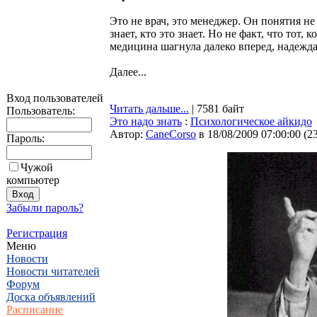
Это не врач, это менеджер. Он понятия не и
знает, кто это знает. Но не факт, что тот, 
медицина шагнула далеко вперед, надежда
Далее...
Вход пользователей
Читать дальше...
| 7581 байт
Пользователь:
Это надо знать
:
Психологическое айкидо
Автор:
CaneCorso
в 18/08/2009 07:00:00
(
2
Пароль:
Чужой
компьютер
Забыли пароль?
Регистрация
Меню
Новости
Новости читателей
Форум
Доска объявлений
Расписание