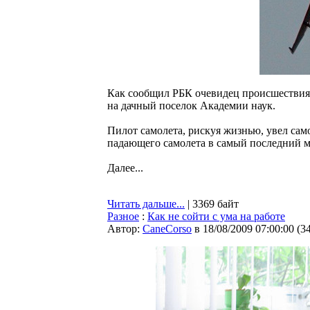
Как сообщил РБК очевидец происшествия,
на дачный поселок Академии наук.
Пилот самолета, рискуя жизнью, увел сам
падающего самолета в самый последний м
Далее...
Читать дальше...
| 3369 байт
Разное
:
Как не сойти с ума на работе
Автор:
CaneCorso
в 18/08/2009 07:00:00
(
3