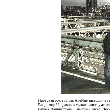
Нарвская рок-группа AveNue завершила г
Владимир Чердаков и мульти-инструмента
клубах Вашингтона, Сан-Франциско, Лос