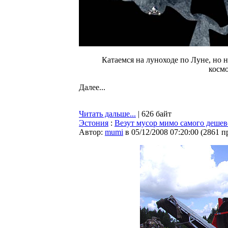
Катаемся на луноходе по Луне, но н
космо
Далее...
Читать дальше...
| 626 байт
Эстония
:
Везут мусор мимо самого дешев
Автор:
mumi
в 05/12/2008 07:20:00
(
2861 п