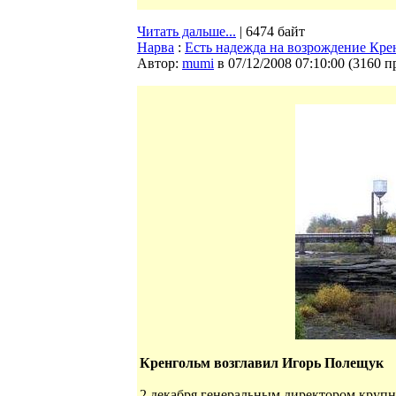
Читать дальше...
| 6474 байт
Нарва
:
Есть надежда на возрождение Кре
Автор:
mumi
в 07/12/2008 07:10:00
(
3160 п
Кренгольм возглавил Игорь Полещук
2 декабря генеральным директором крупн