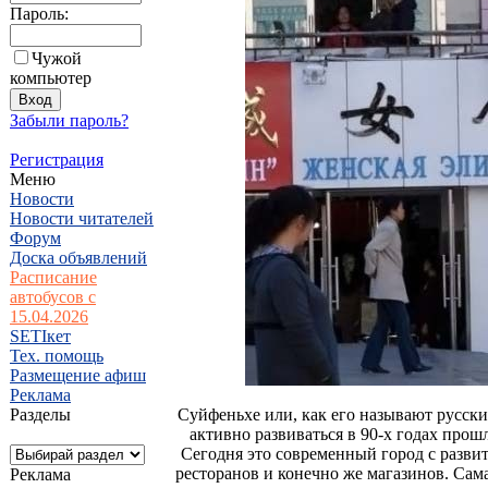
Пароль:
Чужой
компьютер
Забыли пароль?
Регистрация
Меню
Новости
Новости читателей
Форум
Доска объявлений
Расписание
автобусов с
15.04.2026
SETIкет
Тех. помощь
Размещение афиш
Реклама
Разделы
Суйфеньхе или, как его называют русск
активно развиваться в 90-х годах прош
Сегодня это современный город с разв
ресторанов и конечно же магазинов. Сам
Реклама