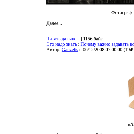
Фотограф J
Далее...
Читать дальше...
| 1156 байт
Это надо знать
:
Почему важно задавать в
Автор:
Ganzelis
в 06/12/2008 07:00:00
(
194
«Л