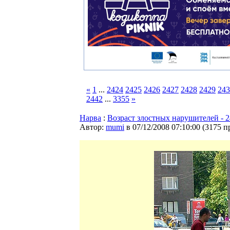
«
1
...
2424
2425
2426
2427
2428
2429
243
2442
...
3355
»
Нарва
:
Возраст злостных нарушителей - 2
Автор:
mumi
в 07/12/2008 07:10:00
(
3175 п