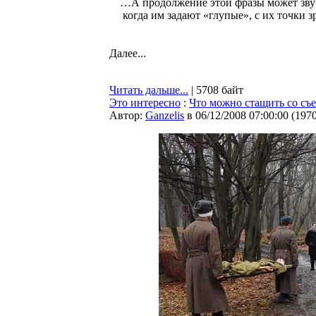
…А продолжение этой фразы может звуч
когда им задают «глупые», с их точки з
Далее...
Читать дальше...
| 5708 байт
Это интересно
:
Что можно стащить со съ
Автор:
Ganzelis
в 06/12/2008 07:00:00
(
197