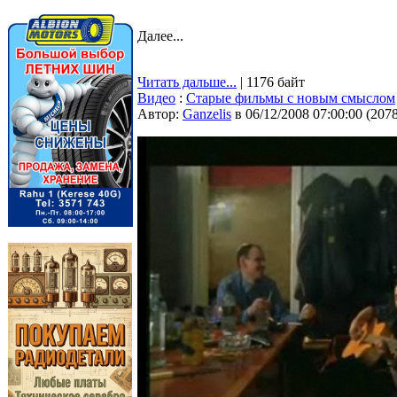
Далее...
Читать дальше...
| 1176 байт
Видео
:
Старые фильмы с новым смыслом
Автор:
Ganzelis
в 06/12/2008 07:00:00
(
207