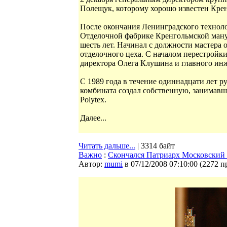
Полещук, которому хорошо известен Кре
После окончания Ленинградского технол
Отделочной фабрике Кренгольмской ману
шесть лет. Начинал с должности мастера 
отделочного цеха. С началом перестройк
директора Олега Клушина и главного инж
С 1989 года в течение одиннадцати лет р
комбината создал собственную, занимавш
Polytex.
Далее...
Читать дальше...
| 3314 байт
Важно
:
Скончался Патриарх Московский 
Автор:
mumi
в 07/12/2008 07:10:00
(
2272 п