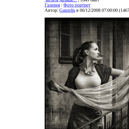
Галерея
:
Фото портрет
Автор:
Ganzelis
в 06/12/2008 07:00:00
(
146