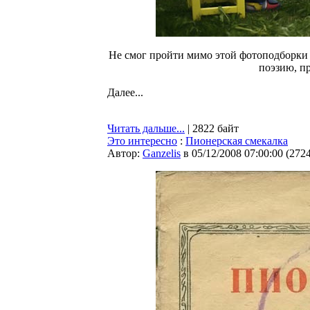
Не смог пройти мимо этой фотоподборки р
поэзию, пр
Далее...
Читать дальше...
| 2822 байт
Это интересно
:
Пионерская смекалка
Автор:
Ganzelis
в 05/12/2008 07:00:00
(
272