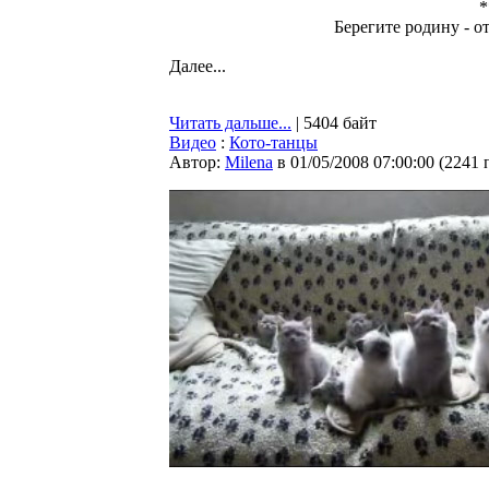
*
Берегите родину - о
Далее...
Читать дальше...
| 5404 байт
Видео
:
Кото-танцы
Автор:
Milena
в 01/05/2008 07:00:00
(
2241 