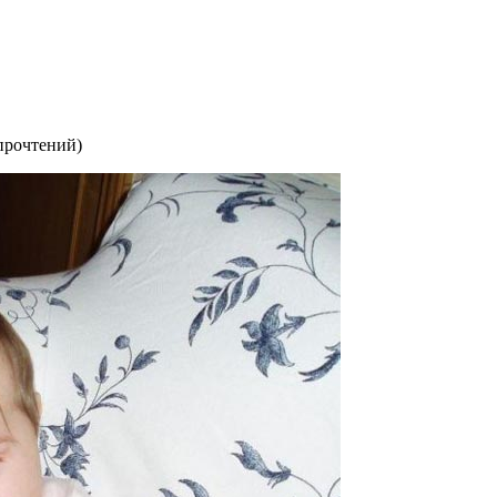
прочтений
)