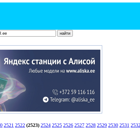
0
2521
2522
(2523)
2524
2525
2526
2527
2528
2529
2530
2531
253