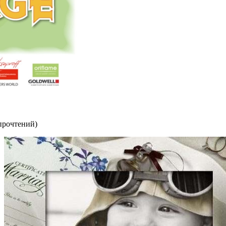
прочтений
)