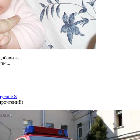
обавить...
пы...
yenne S
прочтений
)