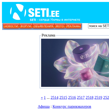
Реклама
«
1
...
2514
2515
2516
2517
2518
2519
252
Афиша
:
Конкурс парикмахеров