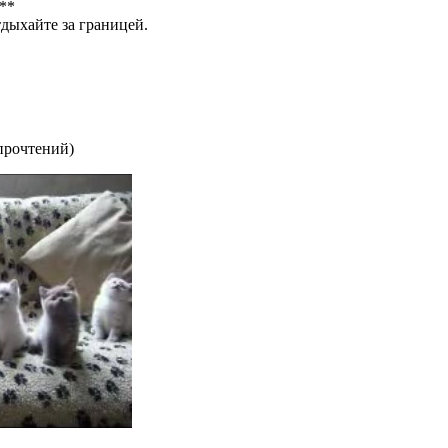
**
тдыхайте за границей.
прочтений
)