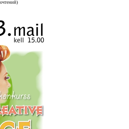
рочтений
)