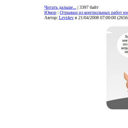
Читать дальше...
| 3397 байт
Юмор
:
Отрывки из контрольных работ юн
Автор:
Levi4ev
в 21/04/2008 07:00:00
(
2656