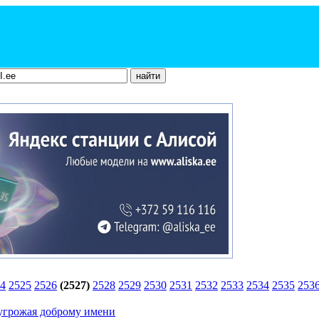
4
2525
2526
(2527)
2528
2529
2530
2531
2532
2533
2534
2535
253
 угрожая доброму имени