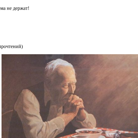
ома не держат!
прочтений
)