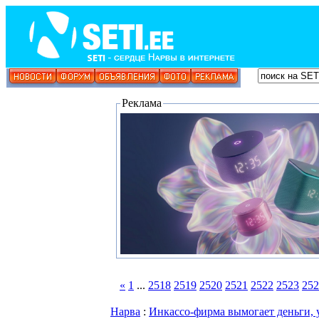
Реклама
«
1
...
2518
2519
2520
2521
2522
2523
252
Нарва
:
Инкассо-фирма вымогает деньги,