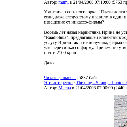
Автор:
mumi
в 21/04/2008 07:10:00
(
5763 п
У англичан есть поговорка: "Плати долги т
если, даже следуя этому правилу, в один
извещение от инкассо-фирмы?
Восемь лет назад нарвитянка Ирина не у
"Raadiolinia", предлагавшей клиентам в 
услугу Ирина так и не получила, фирма-оп
уже через инкассо-фирму. Причем, по утв
почти 2100 крон.
Далее...
Читать дальше...
| 5837 байт
Это интересно
:
The plug - Stranger Photo
Автор:
Milena
в 21/04/2008 07:00:00
(
2440 