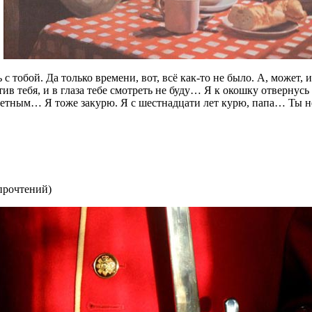
 с тобой. Да только времени, вот, всё как-то не было. А, может, и
отив тебя, и в глаза тебе смотреть не буду… Я к окошку отверну
етным… Я тоже закурю. Я с шестнадцати лет курю, папа… Ты не
прочтений
)