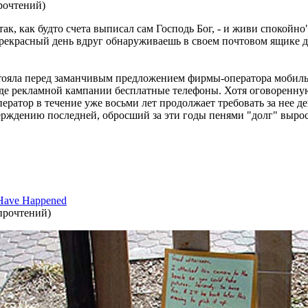
рочтений
)
ак, как будто счета выписал сам Господь Бог, - и живи спокойно"
 прекрасный день вдруг обнаруживаешь в своем почтовом ящике 
стояла перед заманчивым предложением фирмы-оператора мобиль
ходе рекламной кампании бесплатные телефоны. Хотя оговоренну
ератор в течение уже восьми лет продолжает требовать за нее де
ерждению последней, обросший за эти годы пенями "долг" вырос
s Have Happened
прочтений
)