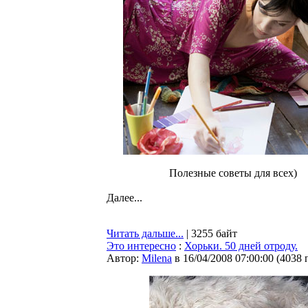
Полезные советы для всех)
Далее...
Читать дальше...
| 3255 байт
Это интересно
:
Хорьки. 50 дней отроду.
Автор:
Milena
в 16/04/2008 07:00:00
(
4038 