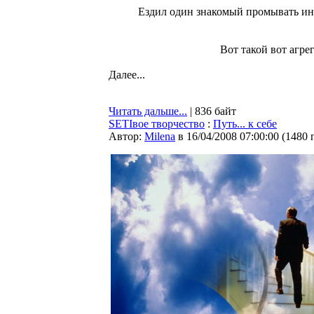
Ездил один знакомый промывать инж
Вот такой вот агре
Далее...
Читать дальше...
| 836 байт
SETIвое творчество
:
Путь... к себе
Автор:
Milena
в 16/04/2008 07:00:00
(
1480 