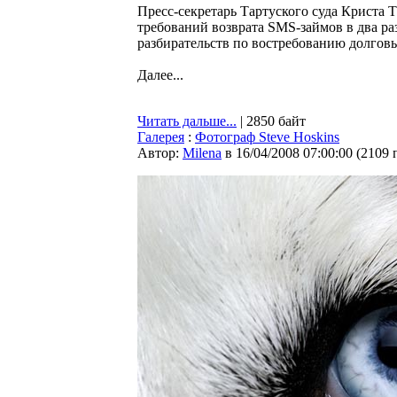
Пресс-секретарь Тартуского суда Криста 
требований возврата SMS-займов в два р
разбирательств по востребованию долговы
Далее...
Читать дальше...
| 2850 байт
Галерея
:
Фотограф Steve Hoskins
Автор:
Milena
в 16/04/2008 07:00:00
(
2109 