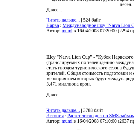
песен.
Далее...
Читать дальше...
| 524 байт
Нарва
:
Международное шоу ''Narva Lion C
Автор:
mumi
в 16/04/2008 07:20:00
(
2294 п
Шоу "Narva Lion Cup" - "Кубок Нарвского
(транслируемых по телевидению междунар
стать гвоздем туристического сезона буду
зрителей. Общая стоимость подготовки и
мероприятием которых будут международн
3,471 миллиона крон.
Далее...
Читать дальше...
| 3788 байт
Эстония
:
Растет число дел по SMS-займа
Автор:
mumi
в 16/04/2008 07:10:00
(
2637 п