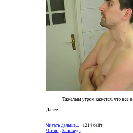
Тяжелым утром кажется, что все н
Далее...
Читать дальше...
| 1214 байт
Чтиво
:
Заповедь