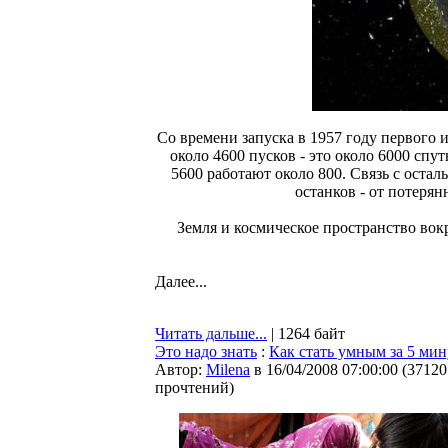
Со времени запуска в 1957 году первого 
около 4600 пусков - это около 6000 спу
5600 работают около 800. Связь с оста
останков - от потерян
Земля и космическое пространство вок
Далее...
Читать дальше...
| 1264 байт
Это надо знать
:
Как стать умным за 5 мин
Автор:
Milena
в 16/04/2008 07:00:00
(
37120
прочтений
)