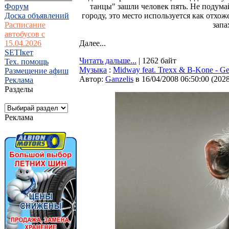
Форум
танцы" зашли человек пять. Не подума
Доска объявлений
городу, это место используется как отхож
Расписание
запа
автобусов с
15.04.2026
Далее...
SETIкет
Читать дальше...
| 1262 байт
Тех. помощь
Музыка
:
Midway feat. Trexx & B-Kone - G
Размещение афиш
Автор:
Ganzelis
в 16/04/2008 06:50:00
(
202
Реклама
Разделы
Реклама