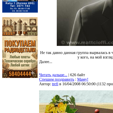
Не так давно данная группа вырвалась в 
у кого, на мой взгл
Далее...
Читать дальше...
| 626 байт
Спешим поздравить
:
Маму!
Автор:
trefi
в 16/04/2008 06:50:00
(
1132 пр