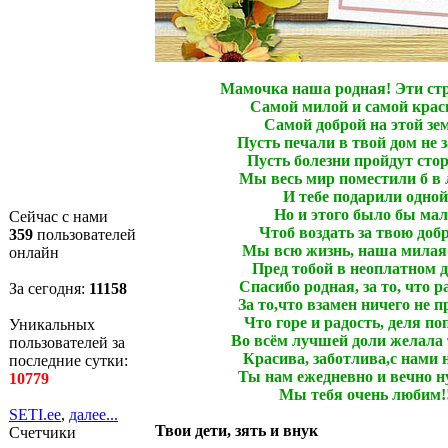
Мамочка наша родная! Эти стр
Самой милой и самой крас
Самой доброй на этой зем
Пусть печали в твой дом не з
Пусть болезни пройдут сто
Мы весь мир поместили б в 
И тебе подарили одной
Но и этого было бы мал
Сейчас с нами
Чтоб воздать за твою добр
359
пользователей
Мы всю жизнь, наша милая
онлайн
Пред тобой в неоплатном д
Спасибо родная, за то, что р
За сегодня:
11159
За то,что взамен ничего не п
Что горе и радость, деля по
Уникальных
Во всём лучшей доли желала 
пользователей за
Красива, заботлива,с нами 
последние сутки:
Ты нам ежедневно и вечно н
10779
Мы тебя очень любим!!
SETI.ee
,
далее...
Твои дети, зять и внук
Счетчики