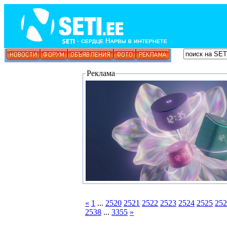
Реклама
«
1
...
2520
2521
2522
2523
2524
2525
252
2538
...
3355
»