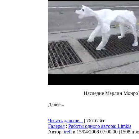
Наследие Мэрлин Монро
Далее...
Читать дальше...
| 767 байт
Галерея
:
Работы одного автора: Limkis
Автор:
trefi
в 15/04/2008 07:00:00
(
1508 пр