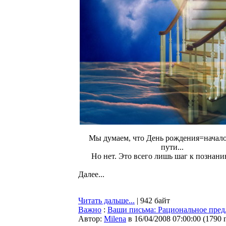
Мы думаем, что День рождения=начало
пути...
Но нет. Это всего лишь шаг к познанию
Далее...
Читать дальше...
| 942 байт
Важно
:
Ваши письма: Рациональное пре
Автор:
Milena
в 16/04/2008 07:00:00
(
1790 